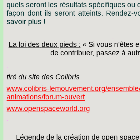
quels
seront
les
résultats
spécifiques
ou
façon
dont
ils
seront
atteints.
Rendez-v
savoir
plus
!
.
La
loi
des
deux
pieds :
« Si
vous
n’êtes
e
de
contribuer,
passez
à
aut
.
tiré
du
site
des
Colibris
www.colibris-lemouvement.org/ensemble
animations/forum-ouvert
www.openspaceworld.org
.
Légende
de
la
création
de
open
space