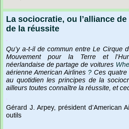
La sociocratie, ou l’alliance d
de la réussite
.
Qu
’
y
a-t-il
de
commun
entre
Le
Cirque
d
Mouvement
pour
la
Terre
et
l
’
Hu
néerlandaise
de
partage
de
voitures
Whe
aérienne
American
Airlines
?
Ces
quatre
au
quotidien
les
principes
de
la
sociocr
ailleurs
toutes
connaître
la
réussite,
et
cec
.
Gérard
J.
Arpey,
président
d
’
American
A
outils