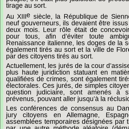
tirage
au
sort.
e
Au
XIII
siècle,
la
République
de
Sienn
neuf
gouverneurs,
ils
devaient
être
issus
deux
mois.
Leur
rôle
était
de
concevoi
pour
tous,
afin
d’éviter
toute
ambigu
Renaissance
italienne,
les
doges
de
la
s
également
tirés
au
sort
et
la
ville
de
Flo
par
des
citoyens
tirés
au
sort.
Actuellement,
les
jurés
de
la
cour
d’assis
plus
haute
juridiction
statuant
en
matiè
qualifiées
de
crimes,
sont
également
tir
électorales.
Ces
jurés,
de
simples
citoye
question
judiciaire,
sont
amenés
à
s
prévenus,
pouvant
aller
jusqu’à
la
réclusi
Les
conférences
de
consensus
au
Dan
jury
citoyens
en
Allemagne,
Espagn
assemblées
temporaires
désignées
par
par
une
autre
méthode
aléatoire
(dém