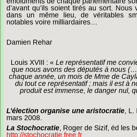
émoluments
de
chaque
parlementaire
so
d’avant
qu’ils
soient
tirés
au
sort.
Nous
dans
un
même
lieu,
de
véritables
sm
notables
voire
milliardaires…
.
Damien
Rehar
.
Louis
XVIII
:
«
Le
représentatif
me
convi
que
nous
avons
des
députés
à
nous
(
chaque
année,
un
mois
de
Mme
de
Cay
du
tout
ce
représentatif
;
mais
il
est
à
n
produit
est
immense,
le
danger
nul,
q
.
L’élection
organise
une
aristocratie
,
L.
mars
2008.
La
Stochocratie
,
Roger
de
Sizif,
éd
les
b
http://stochocratie.free.fr