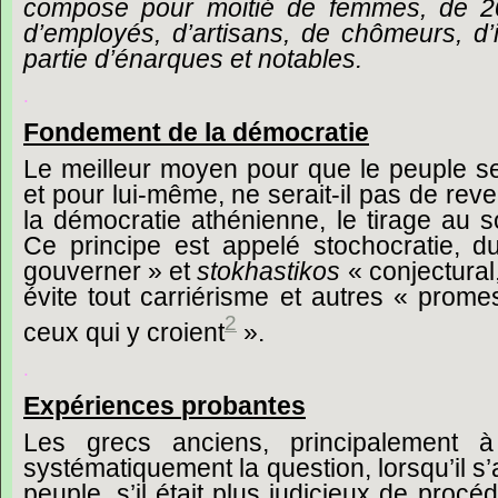
compose
pour
moitié
de
femmes,
de
2
d’employés,
d’artisans,
de
chômeurs,
d’
partie
d’énarques
et
notables.
.
Fondement
de
la
démocratie
Le
meilleur
moyen
pour
que
le
peuple
s
et
pour
lui-même,
ne
serait-il
pas
de
reve
la
démocratie
athénienne,
le
tirage
au
s
Ce
principe
est
appelé
stochocratie,
d
gouverner »
et
stokhastikos
« conjectural
évite
tout
carriérisme
et
autres
« prome
2
ceux
qui
y
croient
».
.
Expériences
probantes
Les
grecs
anciens,
principalement
à
systématiquement
la
question,
lorsqu’il
s’
peuple,
s’il
était
plus
judicieux
de
procéd