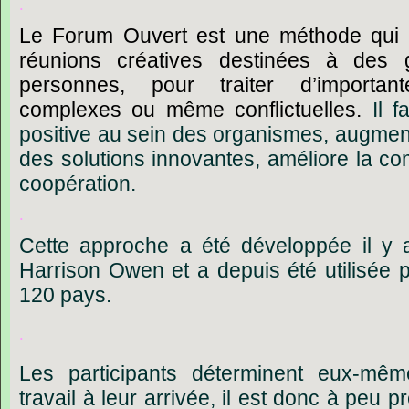
.
Le
Forum
Ouvert
est
une
méthode
qui
réunions
créatives
destinées
à
des
personnes,
pour
traiter
d
’
important
complexes
ou
même
conflictuelles.
Il
f
positive
au
sein
des
organismes,
augmen
des
solutions
innovantes,
améliore
la
co
coopération.
.
Cette
approche
a
été
développée
il
y
Harrison
Owen
et
a
depuis
été
utilisée
p
120
pays.
.
Les
participants
déterminent
eux-mêm
travail
à
leur
arrivée,
il
est
donc
à
peu
pr