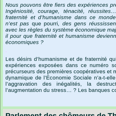
Nous
pouvons
être
fiers
des
expériences
pr
Ingéniosité,
courage,
ténacité,
réussites
fraternité
et
d’humanisme
dans
ce
monde
n’est
pas
que
pourri
,
des
gens
réussissen
avec
les
règles
du
système
économique
maj
il
pour
que
fraternité
et
humanisme
devienn
économiques ?
.
Les désirs d’humanisme et de fraternité qu
expériences exposées dans ce numéro so
précurseurs des premières coopératives et m
dynamique de l’Économie Sociale n’a-t-elle
l’aggravation des inégalités, la destruc
l’augmentation du stress… ? Les banques c
Parlement des chômeurs de T