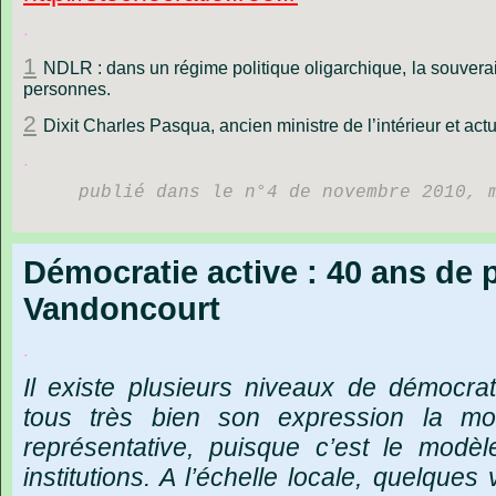
.
1
NDLR : dans un régime politique oligarchique, la souverai
personnes.
2
Dixit Charles Pasqua, ancien ministre de l’intérieur et act
.
publié dans le n°4 de novembre 2010, 
Démocratie active : 40 ans de 
Vandoncourt
.
Il
existe
plusieurs
niveaux
de
démocrat
tous
très
bien
son
expression
la
mo
représentative,
puisque
c
’
est
le
modèl
institutions.
A
l
’
échelle
locale,
quelques