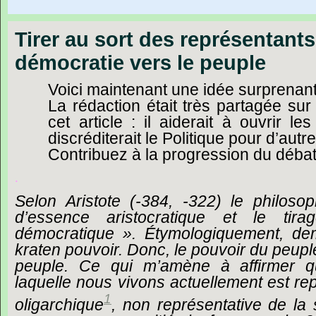
Tirer au sort des représentants 
démocratie vers le peuple
Voici
maintenant
une
idée
surprenant
La
rédaction
était
très
partagée
sur
cet
article :
il
aiderait
à
ouvrir
les
discréditerait
le
Politique
pour
d’autre
Contribuez
à
la
progression
du
déba
.
Selon
Aristote
(-384,
-322)
le
philoso
d’essence
aristocratique
et
le
tira
démocratique ».
Étymologiquement,
de
kraten
pouvoir.
Donc,
le
pouvoir
du
peupl
peuple.
Ce
qui
m’amène
à
affirmer
q
laquelle
nous
vivons
actuellement
est
re
1
oligarchique
,
non
représentative
de
la