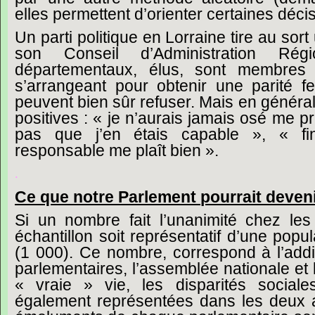
elles
permettent
d’orienter
certaines
déci
Un
parti
politique
en
Lorraine
tire
au
sort
son
Conseil
d’Administration
Régi
départementaux,
élus,
sont
membres
s’arrangeant
pour
obtenir
une
parité
f
peuvent
bien
sûr
refuser.
Mais
en
général
positives :
« je
n’aurais
jamais
osé
me
pr
pas
que
j’en
étais
capable »,
« fi
responsable
me
plaît
bien ».
.
Ce
que
notre
Parlement
pourrait
deven
Si
un
nombre
fait
l’unanimité
chez
les
échantillon
soit
représentatif
d’une
popul
(1
000).
Ce
nombre,
correspond
à
l’add
parlementaires,
l’assemblée
nationale
et
« vraie »
vie,
les
disparités
sociale
également
représentées
dans
les
deux