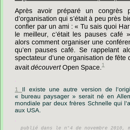
Après
avoir
préparé
un
congrès
d’organisation
qui
s’était
à
peu
près
bi
confier
par
un
ami :
« Tu
sais
quoi
Har
le
meilleur,
c’était
les
pauses
café »
alors
comment
organiser
une
confére
qu’en
pauses
café.
Se
rappelant
al
spectateur
d’une
organisation
de
fête
1
avait
découvert
Open
Space.
.
1
Il existe une autre version de l’ori
« bureau paysager » serait né en Alle
mondiale par deux frères Schnelle qui l’
aux USA.
.
publié dans le n°4 de novembre 2010, 