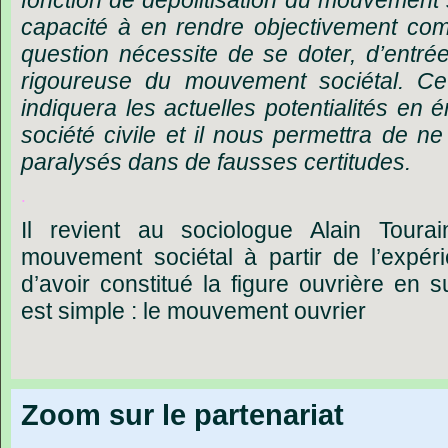
fonction
de
dépolitisation
du
mouvement
capacité
à
en
rendre
objectivement
com
question
nécessite
de
se
doter,
d’entré
rigoureuse
du
mouvement
sociétal.
Ce
indiquera
les
actuelles
potentialités
en
é
société
civile
et
il
nous
permettra
de
ne
paralysés
dans
de
fausses
certitudes.
.
Il
revient
au
sociologue
Alain
Tourai
mouvement
sociétal
à
partir
de
l’expér
d’avoir
constitué
la
figure
ouvrière
en
s
est
simple
:
le
mouvement
ouvrier
Zoom sur le partenariat