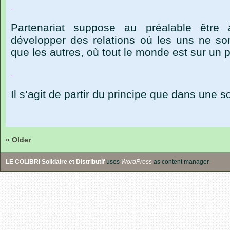
.
Partenariat
suppose
au
préalable
être
développer
des
relations
où
les
uns
ne
so
que
les
autres,
où
tout
le
monde
est
sur
un
p
.
Il
s
’
agit
de
partir
du
principe
que
dans
une
so
« Older
LE COLIBRI Solidaire et Distributif
uses
WordPress
as content manager.