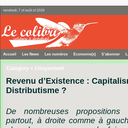
vendredi, 7 of août of 2026
Accueil
Les News
Les numéros
Economie(s)
S’abonner
L
Category » Citoyenneté
Revenu d’Existence : Capitali
Distributisme ?
.
De nombreuses propositions
partout, à droite comme à gauc