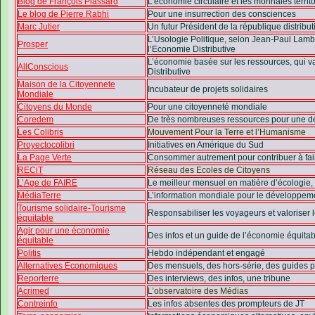
Blog de François Plassard
L’économie circulaire et les monnaies territo
Le blog de Pierre Rabhi
Pour une insurrection des consciences
Marc Jutier
Un futur Président de la république distribut
L’Usologie Politique, selon Jean-Paul Lambe
Prosper
l’Economie Distributive
L’économie basée sur les ressources, qui v
AllConscious
Distributive
Maison de la Citoyennete
Incubateur de projets solidaires
Mondiale
Citoyens du Monde
Pour une citoyenneté mondiale
Coredem
De très nombreuses ressources pour une d
Les Colibris
Mouvement Pour la Terre et l’Humanisme
Proyectocolibri
Initiatives en Amérique du Sud
La Page Verte
Consommer autrement pour contribuer à fair
RECiT
Réseau des Ecoles de Citoyens
L’Age de FAIRE
Le meilleur mensuel en matière d’écologie, c
MédiaTerre
L’information mondiale pour le développem
Tourisme solidaire-Tourisme
Responsabiliser les voyageurs et valoriser 
équitable
Agir pour une économie
Des infos et un guide de l’économie équitab
équitable
Politis
Hebdo indépendant et engagé
Alternatives Economiques
Des mensuels, des hors-série, des guides p
Reporterre
Des interviews, des infos, une tribune
Acrimed
L’observatoire des Médias
Contreinfo
Les infos absentes des prompteurs de JT