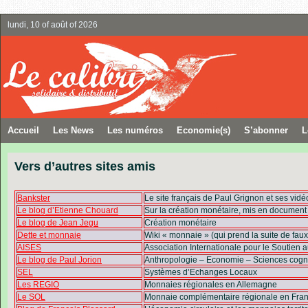
lundi, 10 of août of 2026
Accueil
Les News
Les numéros
Economie(s)
S’abonner
L
Vers d’autres sites amis
Bankster
Le site français de Paul Grignon et ses vidé
Le blog d’Etienne Chouard
Sur la création monétaire, mis en documen
Le blog de Jean Jegu
Création monétaire
Dette et monnaie
Wiki « monnaie » (qui prend la suite de fa
AISES
Association Internationale pour le Soutien
Le blog de Paul Jorion
Anthropologie – Economie – Sciences cognit
SEL
Systèmes d’Echanges Locaux
Les REGIO
Monnaies régionales en Allemagne
Le SOL
Monnaie complémentaire régionale en Fra