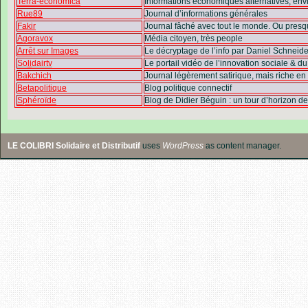
Terra-economica
Informations économiques alternatives, en
Rue89
Journal d’informations générales
Fakir
Journal fâché avec tout le monde. Ou presq
Agoravox
Média citoyen, très people
Arrêt sur Images
Le décryptage de l’info par Daniel Schneid
So
li
dairtv
Le portail vidéo de l’innovation sociale & 
Bakchich
Journal légèrement satirique, mais riche en 
Betapolitique
Blog politique connectif
Sphéroïde
Blog de Didier Béguin : un tour d’horizon d
LE COLIBRI Solidaire et Distributif
uses
WordPress
as content manager.