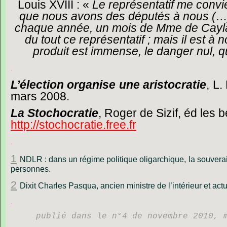
Louis
XVIII
:
«
Le
représentatif
me
convi
que
nous
avons
des
députés
à
nous
(
chaque
année,
un
mois
de
Mme
de
Cay
du
tout
ce
représentatif
;
mais
il
est
à
n
produit
est
immense,
le
danger
nul,
q
.
L’élection
organise
une
aristocratie
,
L.
mars
2008.
La
Stochocratie
,
Roger
de
Sizif,
éd
les
b
http://stochocratie.free.fr
.
1
NDLR : dans un régime politique oligarchique, la souverai
personnes.
2
Dixit Charles Pasqua, ancien ministre de l’intérieur et act
.
publié dans le n°4 de novembre 2010, 