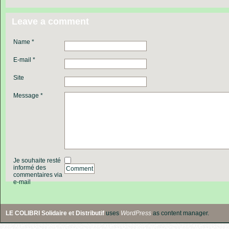
Leave a comment
Name *
E-mail *
Site
Message *
Je souhaite resté
informé des
Comment
commentaires via
e-mail
LE COLIBRI Solidaire et Distributif
uses
WordPress
as content manager.