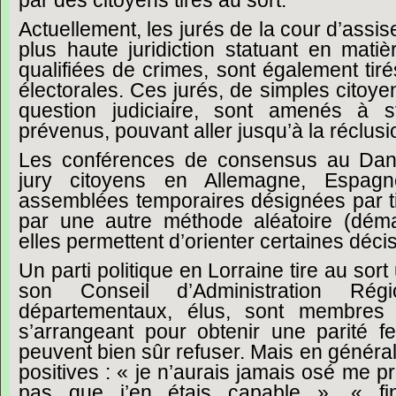
Actuellement,
les
jurés
de
la
cour
d’assis
plus
haute
juridiction
statuant
en
matiè
qualifiées
de
crimes,
sont
également
tir
électorales.
Ces
jurés,
de
simples
citoye
question
judiciaire,
sont
amenés
à
s
prévenus,
pouvant
aller
jusqu’à
la
réclusi
Les
conférences
de
consensus
au
Dan
jury
citoyens
en
Allemagne,
Espagn
assemblées
temporaires
désignées
par
par
une
autre
méthode
aléatoire
(dém
elles
permettent
d’orienter
certaines
déci
Un
parti
politique
en
Lorraine
tire
au
sort
son
Conseil
d’Administration
Régi
départementaux,
élus,
sont
membres
s’arrangeant
pour
obtenir
une
parité
f
peuvent
bien
sûr
refuser.
Mais
en
général
positives :
« je
n’aurais
jamais
osé
me
pr
pas
que
j’en
étais
capable »,
« fi