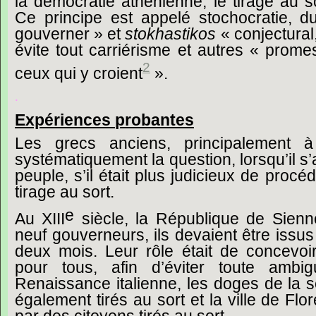
la
démocratie
athénienne,
le
tirage
au
s
Ce
principe
est
appelé
stochocratie,
d
gouverner »
et
stokhastikos
« conjectural
évite
tout
carriérisme
et
autres
« prome
2
ceux
qui
y
croient
».
.
Expériences
probantes
Les
grecs
anciens,
principalement
à
systématiquement
la
question,
lorsqu’il
s’
peuple,
s’il
était
plus
judicieux
de
procéd
tirage
au
sort.
e
Au
XIII
siècle,
la
République
de
Sienn
neuf
gouverneurs,
ils
devaient
être
issus
deux
mois.
Leur
rôle
était
de
concevoi
pour
tous,
afin
d’éviter
toute
ambigu
Renaissance
italienne,
les
doges
de
la
s
également
tirés
au
sort
et
la
ville
de
Flo
par
des
citoyens
tirés
au
sort.