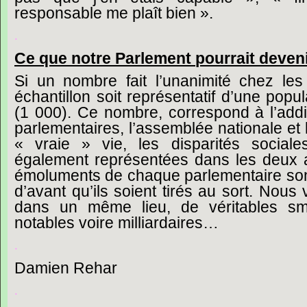
responsable
me
plaît
bien ».
.
Ce
que
notre
Parlement
pourrait
deven
Si
un
nombre
fait
l’unanimité
chez
les
échantillon
soit
représentatif
d’une
popul
(1
000).
Ce
nombre,
correspond
à
l’add
parlementaires,
l’assemblée
nationale
et
« vraie »
vie,
les
disparités
sociale
également
représentées
dans
les
deux
émoluments
de
chaque
parlementaire
so
d’avant
qu’ils
soient
tirés
au
sort.
Nous
dans
un
même
lieu,
de
véritables
sm
notables
voire
milliardaires…
.
Damien
Rehar
.