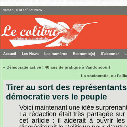
samedi, 8 of août of 2026
Accueil
Les News
Les numéros
Economie(s)
S’abonner
L
« Démocratie active : 40 ans de pratique à Vandoncourt
La sociocratie, ou l’all
Tirer au sort des représentants 
démocratie vers le peuple
Voici
maintenant
une
idée
surprenant
La
rédaction
était
très
partagée
sur
cet
article :
il
aiderait
à
ouvrir
les