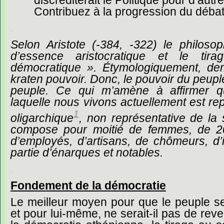
discréditerait
le
Politique
pour
d’autre
Contribuez
à
la
progression
du
déba
.
Selon
Aristote
(-384,
-322)
le
philoso
d’essence
aristocratique
et
le
tira
démocratique ».
Étymologiquement,
de
kraten
pouvoir.
Donc,
le
pouvoir
du
peupl
peuple.
Ce
qui
m’amène
à
affirmer
q
laquelle
nous
vivons
actuellement
est
re
1
oligarchique
,
non
représentative
de
la
compose
pour
moitié
de
femmes,
de
2
d’employés,
d’artisans,
de
chômeurs,
d’
partie
d’énarques
et
notables.
.
Fondement
de
la
démocratie
Le
meilleur
moyen
pour
que
le
peuple
s
et
pour
lui-même,
ne
serait-il
pas
de
reve