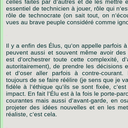
celles
faites
par
d
’
autres
et
de
les
mettre
essentiel
de
technicien
à
jouer,
rôle
qui
n
’
es
rôle
de
technocrate
(on
sait
tout,
on
n
’
éco
vues
au
brave
peuple
considéré
comme
igno
.
Il
y
a
enfin
des
Élus,
qu’on
appelle
parfois
à
peuvent
aussi
et
souvent
même
avoir
des
est
d
’
orchestrer
toute
cette
complexité,
d
’
autoritairement),
de
prendre
les
décisions
et
d
’
oser
aller
parfois
à
contre-courant.
toujours
de
se
faire
réélire
(je
sens
que
je
va
fidèle
à
l
’
éthique
qu
’
ils
se
sont
fixée,
c
’
est
impact.
En
fait
l
’
Élu
est
à
la
fois
le
porte-par
courantes
mais
aussi
d
’
avant-garde,
en
os
projeter
des
idées
nouvelles
et
en
les
met
réaliste,
c
’
est
cela.
.