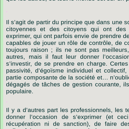
.
Il
s
’
agit
de
partir
du
principe
que
dans
une
s
citoyennes
et
des
citoyens
qui
ont
des
exprimer,
qui
ont
parfois
envie
de
prendre
d
capables
de
jouer
un
rôle
de
contrôle,
de
c
toujours
raison ;
ils
ne
sont
pas
meilleurs
autres,
mais
il
faut
leur
donner
l
’
occasio
s
’
investir,
de
se
prendre
en
charge.
Certes
passivité,
d
’
égoïsme
individuel
et
collectif,
partie
composante
de
la
société
et
…
n
’
oubl
dégagés
de
tâches
de
gestion
courante,
il
populaire.
.
Il
y
a
d
’
autres
part
les
professionnels,
les
t
donner
l
’
occasion
de
s
’
exprimer
(et
ceci
récupération
ni
de
sanction),
de
faire
de