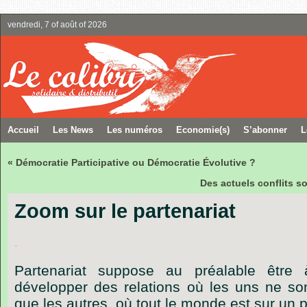
vendredi, 7 of août of 2026
Accueil
Les News
Les numéros
Economie(s)
S’abonner
L
« Démocratie Participative ou Démocratie Évolutive ?
Des actuels conflits s
Zoom sur le partenariat
.
Partenariat
suppose
au
préalable
être
développer
des
relations
où
les
uns
ne
so
que
les
autres,
où
tout
le
monde
est
sur
un
p