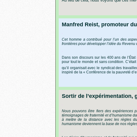
Au
lieu
de
cela,
nous
voyons
que
ces
merv
Manfred Reist, promoteur d
.
Cet homme a contribué pour l’un des aspect
frontières pour développer l’idée du Revenu 
.
Dans
son
discours
sur
les
400
ans
de
l’État
pour
tout
le
monde
et
sans
condition.
C’était
qu’il
organisait
avec
le
syndicat
des
travaille
inspiré
de
la
« Conférence
de
la
pauvreté
d’e
Sortir de l’expérimentation, 
.
Nous
pouvons
être
fiers
des
expériences
p
témoignages
de
fraternité
et
d’humanisme
da
à
mettre
de
la
distance
avec
les
règles
d
humanisme
deviennent
la
base
de
nos
règle
.