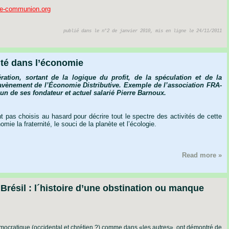
e-communion.org
publié dans le n°2 de janvier 2010, mis en ligne le 24/11/2011
té dans l’économie
ration,
sortant
de
la
logique
du
profit,
de
la
spéculation
et
de
la
’avènement
de
l’Économie
Distributive.
Exemple
de
l’association
FRA-
’un
de
ses
fondateur
et
actuel
salarié
Pierre
Barnoux.
as choisis au hasard pour décrire tout le spectre des activités de cette
mie la fraternité, le souci de la planète et l’écologie.
Read more »
Brésil : l´histoire d’une obstination ou manque
émocratique (occidental et chrétien ?) comme dans «les autres», ont démontré de