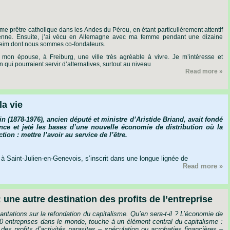
me
prêtre
catholique
dans
les
Andes
du
Pérou,
en
étant
particulièrement
attentif
enne.
Ensuite,
j’ai
vécu
en
Allemagne
avec
ma
femme
pendant
une
dizaine
eim
dont
nous
sommes
co-fondateurs.
mon
épouse,
à
Freiburg,
une
ville
très
agréable
à
vivre.
Je
m’intéresse
et
on
qui
pourraient
servir
d’alternatives,
surtout
au
niveau
Read more »
la vie
n (1878-1976), ancien député et ministre d’Aristide Briand, avait fondé
ce et jeté les bases d’une nouvelle économie de distribution où la
ion : mettre l’avoir au service de l’être.
 Saint-Julien-en-Genevois, s’inscrit dans une longue lignée de
Read more »
ne autre destination des profits de l’entreprise
ntations sur la refondation du capitalisme. Qu’en sera-t-il ? L’économie de
entreprises dans le monde, touche à un élément central du capitalisme :
s des profits d’activités parasites – spéculation ou acrobaties financières –