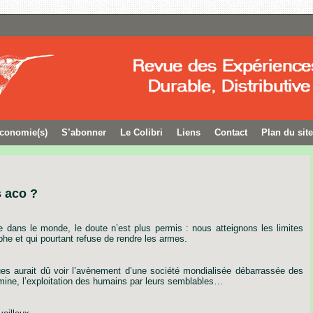
conomie(s)
S’abonner
Le Colibri
Liens
Contact
Plan du site
 aco ?
e
dans
le
monde,
le
doute
n’est
plus
permis
:
nous
atteignons
les
limites
phe
et
qui
pourtant
refuse
de
rendre
les
armes.
ues
aurait
dû
voir
l’avènement
d’une
société
mondialisée
débarrassée
des
mine,
l’exploitation
des
humains
par
leurs
semblables…