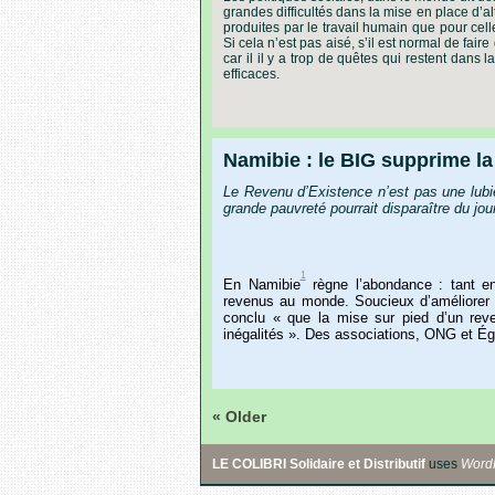
grandes difficultés dans la mise en place d’alt
produites par le travail humain que pour cel
Si cela n’est pas aisé, s’il est normal de fair
car il il y a trop de quêtes qui restent dan
efficaces.
Namibie : le BIG supprime la
Le Revenu d’Existence n’est pas une lubi
grande pauvreté pourrait disparaître du jo
1
En Namibie
règne l’abondance : tant e
revenus au monde. Soucieux d’améliorer 
conclu « que la mise sur pied d’un reven
inégalités ». Des associations, ONG et Ég
« Older
LE COLIBRI Solidaire et Distributif
uses
Word