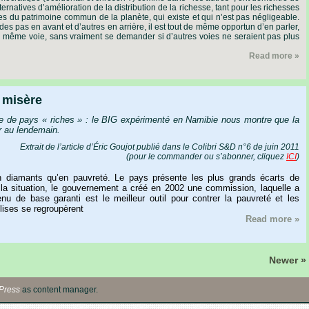
ernatives d’amélioration de la distribution de la richesse, tant pour les richesses
les du patrimoine commun de la planète, qui existe et qui n’est pas négligeable.
e des pas en avant et d’autres en arrière, il est tout de même opportun d’en parler,
s la même voie, sans vraiment se demander si d’autres voies ne seraient pas plus
Read more »
 misère
e de pays « riches » : le BIG expérimenté en Namibie nous montre que la
ur au lendemain.
Extrait de l’article d’Éric Goujot publié dans le Colibri S&D n°6 de juin 2011
(
pour le commander ou s’abonner, cliquez
ICI
)
n diamants qu’en pauvreté. Le pays présente les plus grands écarts de
la situation, le gouvernement a créé en 2002 une commission, laquelle a
u de base garanti est le meilleur outil pour contrer la pauvreté et les
lises se regroupèrent
Read more »
Newer »
Press
as content manager.