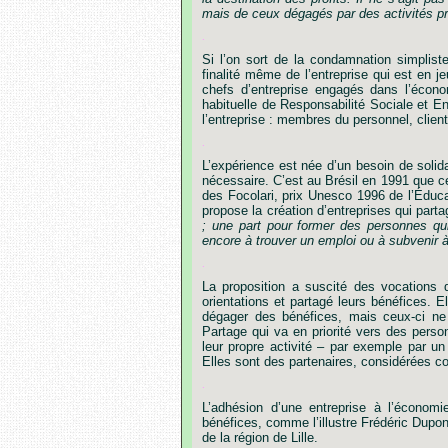
mais de ceux dégagés par des activités pr
.
Si l’on sort de la condamnation simpliste d
finalité même de l’entreprise qui est en 
chefs d’entreprise engagés dans l’éco
habituelle de Responsabilité Sociale et E
l’entreprise : membres du personnel, clien
.
L’expérience est née d’un besoin de soli
nécessaire. C’est au Brésil en 1991 que 
des Focolari, prix Unesco 1996 de l’Éduca
propose la création d’entreprises qui parta
; une part pour former des personnes qu
encore à trouver un emploi ou à subvenir 
.
La proposition a suscité des vocations d
orientations et partagé leurs bénéfices. 
dégager des bénéfices, mais ceux-ci ne 
Partage qui va en priorité vers des person
leur propre activité – par exemple par un
Elles sont des partenaires, considérées
.
L’adhésion d’une entreprise à l’économ
bénéfices, comme l’illustre Frédéric Dupont
de la région de Lille.