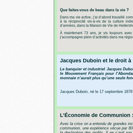
.
Que
faites-vous
de
beau
dans
la
vie ?
Dans
ma
vie
active,
j’ai
d’abord
travaillé
com
à
la
réciprocité
vis-à-vis
de
la
culture
indi
d’années,
dans
la
Maison
de
Vie
de
Heitersh
À
maintenant
73
ans,
je
vis
toujours
avec
j’accompagne
plein
d’activités
dans
ma
régi
Jacques Duboin et le droit à 
Le banquier et industriel Jacques Duboi
le Mouvement Français pour l’Abondan
monnaie n’aurait plus qu’une seule fonct
.
Jacques Duboin, né le 17 septembre 1878 à
L’Économie de Communion : u
Avec la crise on a entendu de grandes inca
communion, une expérience vécue par 800 
la destination des profits. Il ne s’agit pa