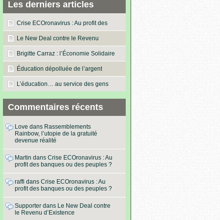
Les derniers articles
Crise ECOronavirus : Au profit des
banques ou des peuples ?
Le New Deal contre le Revenu
d’Existence
Brigitte Carraz : l’Économie Solidaire
dans les actes !
Éducation dépolluée de l’argent
L’éducation… au service des gens
Commentaires récents
Love
dans
Rassemblements
Rainbow, l’utopie de la gratuité
devenue réalité
Martin
dans
Crise ECOronavirus : Au
profit des banques ou des peuples ?
raffi
dans
Crise ECOronavirus : Au
profit des banques ou des peuples ?
Supporter
dans
Le New Deal contre
le Revenu d’Existence