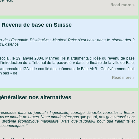
eilleux
Read more »
u Revenu de base en Suisse
 de l’Économie Distributive : Manfred Reist s’est battu dans le réseau des 3
d’Existence.
social,
le
29
janvier
2004,
Manfred
Reist
argumentait
l’idée
du
revenu
de
base
l’introduction
du
« Tribunal
de
la
pauvreté »
dans
le
théâtre
de
la
ville
de
Bâle,
1
urs
précaires
IGA
et
le
comité
des
chômeurs
de
Bâle
AKB
.
Cet
événement
était
n
bas »
de
Read more »
généraliser nos alternatives
résentées
dans
ce
journal !
Ingéniosité,
courage,
ténacité,
réussites…
Beaux
ns
ce
monde
de
brutes.
Notre
monde
n’est
pas
que
pourri
,
des
gens
réussissent
u
système
économique
majoritaire.
Mais
que
faudrait-il
pour
que
fraternité
et
s
économiques ?