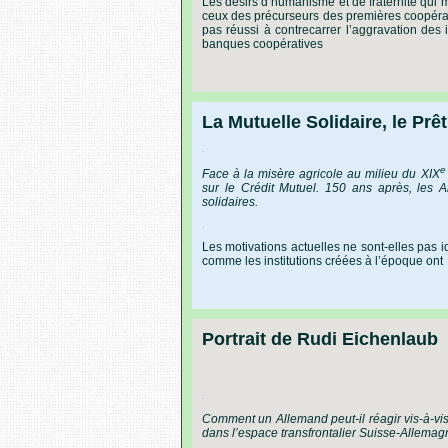
Les désirs d’humanisme et de fraternité qui 
ceux des précurseurs des premières coopérat
pas réussi à contrecarrer l’aggravation des 
banques coopératives
La Mutuelle Solidaire, le Prêt
.
e
Face
à
la
misère
agricole
au
milieu
du
XIX
sur
le
Crédit
Mutuel.
150
ans
après,
les
A
solidaires.
.
Les
motivations
actuelles
ne
sont-elles
pas
i
comme
les
institutions
créées
à
l’époque
ont
Portrait de Rudi Eichenlaub
.
Comment
un
Allemand
peut-il
réagir
vis-à-vi
dans
l’espace
transfrontalier
Suisse-Allemag