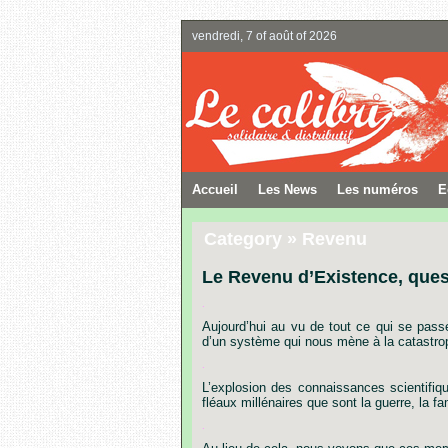
vendredi, 7 of août of 2026
Accueil
Les News
Les numéros
E
Category » Revenu
Le Revenu d’Existence, ques
.
Aujourd’hui
au
vu
de
tout
ce
qui
se
pass
d’un
système
qui
nous
mène
à
la
catastro
.
L’explosion
des
connaissances
scientifiq
fléaux
millénaires
que
sont
la
guerre,
la
fa
.