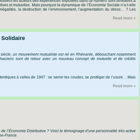
motivent les acteurs des expériences exposées dans ce numéro sont similaires à
ives et mutuelles. Mais pourquoi la dynamique de l’Économie Sociale n’a-t-elle
inégalités, la destruction de l’environnement, l’augmentation du stress… ? Les
Read more »
 Solidaire
siècle,
un
mouvement
mutualiste
est
né
en
Rhénanie,
débouchant
notamment
lsaciens
sont
de
retour
avec
un
nouveau
concept
de
mutuelle
et
de
crédits
dentiques
à
celles
de
1947 :
se
serrer
les
coudes,
se
protéger
de
l’usure…
Mais
Read more »
s
de
l’Économie
Distributive ?
Voici
le
témoignage
d’une
personnalité
très
active
ne-France.