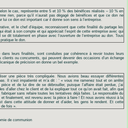
elon le cas, représente entre 5 et 10 % des bénéfices réalisés – 10 % en
nne rien, parce qu’il n’aurait pas dégagé de bénéfices et que ce don ne
r lui ce don est important car il donne son sens à l’entreprise.
ative, et le chef d’équipe, reconnaissent que cette finalité du partage les
 était à son compte et qui appréciait l’esprit de cette entreprise avec qui
. Il se dit totalement en phase avec l’ouverture de l’entreprise au don. Tous
 pratique le don.
e dans leurs finalités, sont conduites par cohérence à revoir toutes leurs
rs clients ou concurrents, qui peuvent devenir des occasions d’un échange
 mécanique de précision en donne un bel exemple.
iser une pièce très compliquée. Nous avions beau essayer différentes
pas. Il s’est impatienté et m’a dit : ‘ « vous me ramenez tout et on arrête
ièce et de lui dire de se débrouiller, puisque l’affaire était perdue, j’ai
d’aller chez le client et de lui expliquer tout ce qu’on avait fait, afin que
a fabriquer sans refaire toutes les tentatives déjà faites. Le responsable du
et finalement, est revenu avec la pièce à faire ! Et nous avons réussi à la
t dans cette attitude de donner et d’aider, les gens le rendent. Et cette
de fois ».
nomie de communion