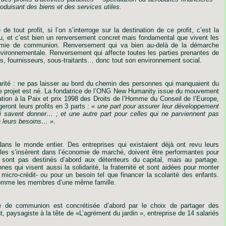
oduisant des biens et des services utiles.
e tout profit, si l’on s’interroge sur la destination de ce profit, c’est la
jeu, et c’est bien un renversement concret mais fondamental que vivent les
nomie de communion. Renversement qui va bien au-delà de la démarche
nvironnementale. Renversement qui affecte toutes les parties prenantes de
ts, fournisseurs, sous-traitants… donc tout son environnement social.
darité : ne pas laisser au bord du chemin des personnes qui manquaient du
ce projet est né. La fondatrice de l’ONG New Humanity issue du mouvement
tion à la Paix et prix 1998 des Droits de l’Homme du Conseil de l’Europe,
geront leurs profits en 3 parts :
« une part pour assurer leur développement
i savent donner… ; et une autre part pour celles qui ne parviennent pas
à leurs besoins… »
.
ans le monde entier. Des entreprises qui existaient déjà ont revu leurs
Elles s’insèrent dans l’économie de marché, doivent être performantes pour
sont pas destinés d’abord aux détenteurs du capital, mais au partage.
nes qui visent aussi la solidarité, la fraternité et sont aidées pour monter
 micro-crédit- ou pour un besoin tel que financer la scolarité des enfants.
 comme les membres d’une même famille.
ie de communion est concrétisée d’abord par le choix de partager des
, paysagiste à la tête de «L’agrément du jardin », entreprise de 14 salariés