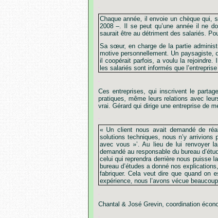
.
Chaque année, il envoie un chèque qui, s
2008 –. Il se peut qu’une année il ne do
saurait être au détriment des salariés. Pou
.
Sa sœur, en charge de la partie administr
motive personnellement. Un paysagiste, qui
il coopérait parfois, a voulu la rejoindre
les salariés sont informés que l’entreprise
.
Ces entreprises, qui inscrivent le partag
pratiques, même leurs relations avec leu
vrai. Gérard qui dirige une entreprise de
.
« Un client nous avait demandé de réal
solutions techniques, nous n’y arrivions 
avec vous »’. Au lieu de lui renvoyer la p
demandé au responsable du bureau d’études 
celui qui reprendra derrière nous puisse l
bureau d’études a donné nos explications, 
fabriquer. Cela veut dire que quand on es
expérience, nous l’avons vécue beaucoup 
.
Chantal & José Grevin, coordination éco
.