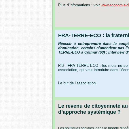
Plus d’informations : voir
www.economie-d
.
FRA-TERRE-ECO : la fraterni
Réussir
à
entreprendre
dans
la
coopé
domination,
certains
n’attendent
pas
l
TERRE-ECO
à
Colmar
(68)
:
interview
d
.
P.B : FRA-TERRE-ECO : les mots ne sont p
association, qui veut introduire dans l’écono
.
Le but de l’association
Le revenu de citoyenneté au 
d’approche systémique ?
Les politiques sociales, dans le monde dit d