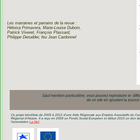
Les marraines et parrains de la revue :
Héloisa Primavera, Marie-Louise Duboin,
Patrick Viveret, François Plassard,
Philippe Derudder, feu Jean Cardonnel
Sauf mention particulière, vous pouvez reproduire et  diffu
de ce site en ajoutant la source
Ce projet
bénéficie de 2009 à 2012 d’une Aide Régionale aux Emplois Associatifs du Con
Régional d’Alsace. Il
a reçu en 2009 un Fonds Social Européen et début 2010 un don d
l’association
La Nef
.