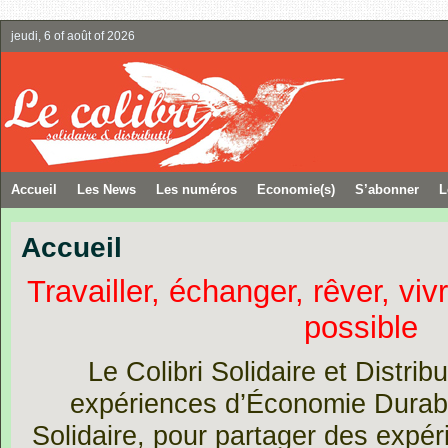
jeudi, 6 of août of 2026
Accueil
Les News
Les numéros
Economie(s)
S’abonner
L
Accueil
T
ravailler, échanger, rêver, vi
possible
Le Colibri Solidaire et Distribu
expériences d’Économie Durable
Solidaire, pour partager des expér