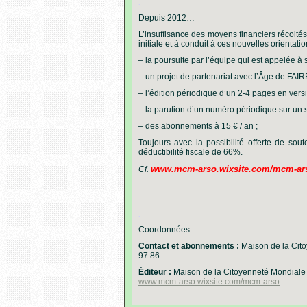
.
Depuis 2012…
L’insuffisance des moyens financiers récolt
initiale et à conduit à ces nouvelles orientatio
– la poursuite par l’équipe qui est appelée à s
– un projet de partenariat avec l’Âge de FAIR
– l’édition périodique d’un 2-4 pages en vers
– la parution d’un numéro périodique sur un s
– des abonnements à 15 € / an ;
Toujours avec la possibilité offerte de sou
déductibilité fiscale de 66%.
www.mcm-arso.wixsite.com/mcm-arso
Cf.
.
.
Coordonnées :
Contact et abonnements :
Maison de la Cit
97 86
Éditeur :
Maison de la Citoyenneté Mondiale
www.mcm-arso.wixsite.com/mcm-arso