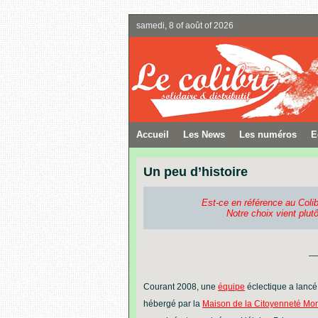
samedi, 8 of août of 2026
Accueil
Les News
Les numéros
E
Un peu d’histoire
Est-ce en référence au Coli
Notre choix vient plutô
.
—
.
Courant 2008, une
équipe
éclectique a lancé 
hébergé par la
Maison de la Citoyenneté Mo