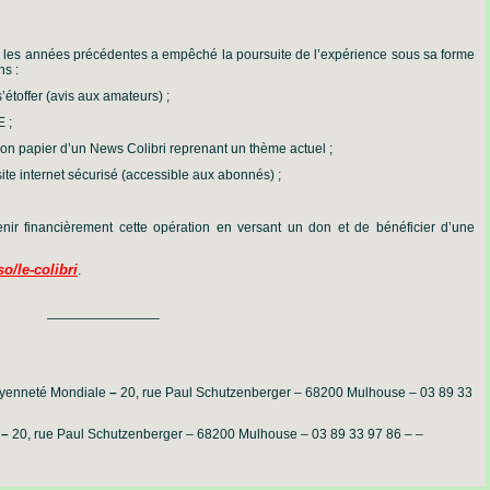
és les années précédentes a empêché la poursuite de l’expérience sous sa forme
ns :
’étoffer (avis aux amateurs) ;
E ;
ion papier d’un News Colibri reprenant un thème actuel ;
ite internet sécurisé (accessible aux abonnés) ;
tenir financièrement cette opération en versant un don et de bénéficier d’une
/le-colibri
.
————————–
oyenneté Mondiale
–
20, rue Paul Schutzenberger – 68200 Mulhouse – 03 89 33
–
20, rue Paul Schutzenberger – 68200 Mulhouse – 03 89 33 97 86 – –