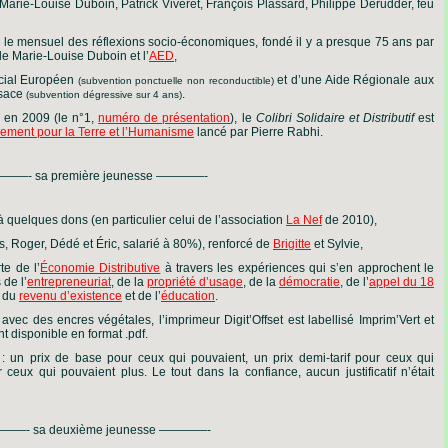
Marie-Louise Duboin, Patrick Viveret, François Plassard, Philippe Derudder, feu
, le mensuel des réflexions socio-économiques, fondé il y a presque 75 ans par
le Marie-Louise Duboin et l’
AED
,
cial Européen
et d’une Aide Régionale aux
(subvention ponctuelle non reconductible)
lsace
.
(subvention dégressive sur 4 ans)
 en 2009 (le n°1,
numéro de présentation
), le
Colibri Solidaire et Distributif
est
vement pour la Terre et l’Humanisme
lancé par Pierre Rabhi.
——- sa première jeunesse ————-
quelques dons (en particulier celui de l’association
La Nef
de 2010),
, Roger, Dédé et Éric, salarié à 80%), renforcé de
Brigitte
et Sylvie,
e de l’
Économie Distributive
à travers les expériences qui s’en approchent le
de l’
entrepreneuriat
, de la
propriété d’usage
, de la
démocratie
, de l’
appel du 18
, du
revenu d’existence
et de l’
éducation
.
avec des encres végétales, l’imprimeur Digit’Offset est labellisé Imprim’Vert et
 disponible en format .pdf.
s : un prix de base pour ceux qui pouvaient, un prix demi-tarif pour ceux qui
ceux qui pouvaient plus. Le tout dans la confiance, aucun justificatif n’était
—- sa deuxième jeunesse ————-