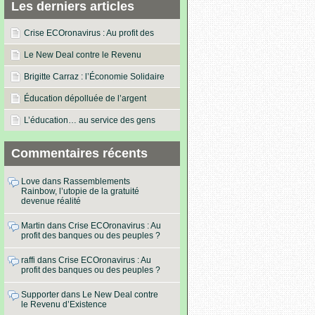
Les derniers articles
Crise ECOronavirus : Au profit des
banques ou des peuples ?
Le New Deal contre le Revenu
d’Existence
Brigitte Carraz : l’Économie Solidaire
dans les actes !
Éducation dépolluée de l’argent
L’éducation… au service des gens
Commentaires récents
Love
dans
Rassemblements
Rainbow, l’utopie de la gratuité
devenue réalité
Martin
dans
Crise ECOronavirus : Au
profit des banques ou des peuples ?
raffi
dans
Crise ECOronavirus : Au
profit des banques ou des peuples ?
Supporter
dans
Le New Deal contre
le Revenu d’Existence