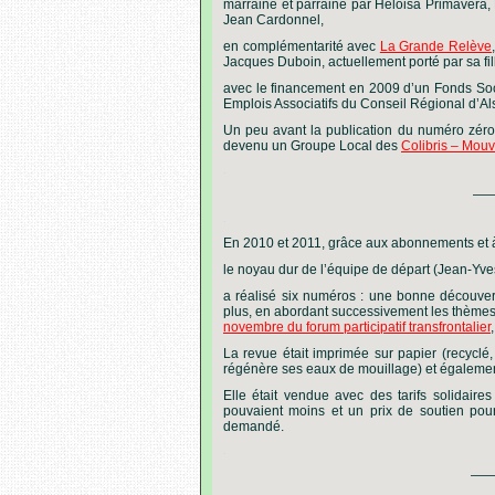
marrainé et parrainé par Héloisa Primavera, 
Jean Cardonnel,
en complémentarité avec
La Grande Relève
Jacques Duboin, actuellement porté par sa fil
avec le financement en 2009 d’un Fonds So
Emplois Associatifs du Conseil Régional d’A
Un peu avant la publication du numéro zéro
devenu un Groupe Local des
Colibris – Mou
.
——
.
En 2010 et 2011, grâce aux abonnements et à 
le noyau dur de l’équipe de départ (Jean-Yves
a réalisé six numéros : une bonne découvert
plus, en abordant successivement les thèmes 
novembre du forum participatif transfrontalier
La revue était imprimée sur papier (recyclé, 
régénère ses eaux de mouillage) et également
Elle était vendue avec des tarifs solidaire
pouvaient moins et un prix de soutien pour 
demandé.
.
———