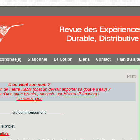
conomie(s)
S’abonner
Le Colibri
Liens
Contact
Plan du site
Print
D’où vient son nom ?
bri de
Pierre Rabhi
(chacun devrait apporter sa goutte d’eau) ?
t d’une autre histoire, racontée par
Héloïsa Primavera
!
En savoir plus
———- au commencement ————-
le projet,
ndiale
,