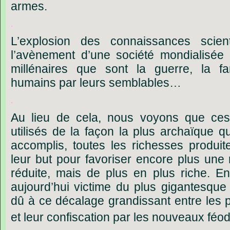
armes.
.
L’explosion
des
connaissances
scien
l’avènement
d’une
société
mondialisée
millénaires
que
sont
la
guerre,
la
f
humains
par
leurs
semblables…
.
Au
lieu
de
cela,
nous
voyons
que
ce
utilisés
de
la
façon
la
plus
archaïque
qu
accomplis,
toutes
les
richesses
produit
leur
but
pour
favoriser
encore
plus
une
réduite,
mais
de
plus
en
plus
riche.
En
aujourd’hui
victime
du
plus
gigantesque
dû
à
ce
décalage
grandissant
entre
les
et
leur
confiscation
par
les
nouveaux
féo