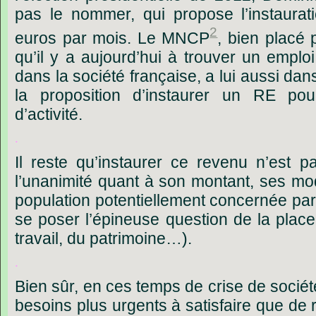
pas
le
nommer,
qui
propose
l’instaurat
2
euros
par
mois.
Le
MNCP
,
bien
placé
qu’il
y
a
aujourd’hui
à
trouver
un
emploi
dans
la
société
française,
a
lui
aussi
dan
la
proposition
d’instaurer
un
RE
pou
d’activité.
.
Il
reste
qu’instaurer
ce
revenu
n’est
p
l’unanimité
quant
à
son
montant,
ses
mod
population
potentiellement
concernée
par
se
poser
l’épineuse
question
de
la
place
travail,
du
patrimoine…).
.
Bien
sûr,
en
ces
temps
de
crise
de
sociét
besoins
plus
urgents
à
satisfaire
que
de