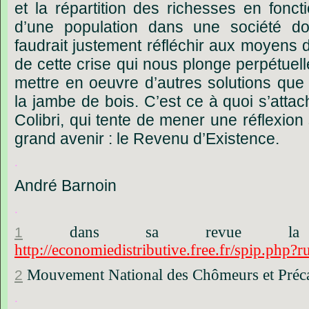
et
la
répartition
des
richesses
en
fonct
d’une
population
dans
une
société
do
faudrait
justement
réfléchir
aux
moyens
de
cette
crise
qui
nous
plonge
perpétuel
mettre
en
oeuvre
d’autres
solutions
que
la
jambe
de
bois.
C’est
ce
à
quoi
s’attac
Colibri,
qui
tente
de
mener
une
réflexion
grand
avenir
:
le
Revenu
d’Existence.
.
André Barnoin
.
dans
sa
revue
la
1
http://economiedistributive.free.fr/spip.php?
Mouvement
National
des
Chômeurs
et
Préc
2
.