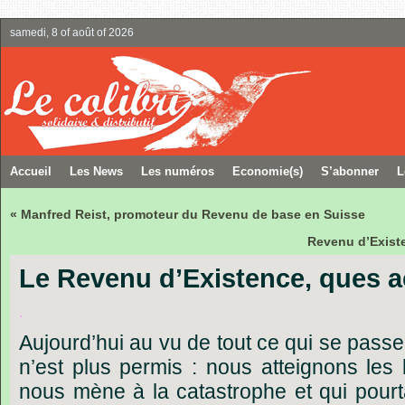
samedi, 8 of août of 2026
Accueil
Les News
Les numéros
Economie(s)
S’abonner
L
« Manfred Reist, promoteur du Revenu de base en Suisse
Revenu d’Existe
Le Revenu d’Existence, ques a
.
Aujourd’hui
au
vu
de
tout
ce
qui
se
passe
n’est
plus
permis
:
nous
atteignons
les
nous
mène
à
la
catastrophe
et
qui
pourt