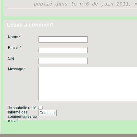
publié dans le n°6 de juin 2011, 
Leave a comment
Name *
E-mail *
Site
Message *
Je souhaite resté
informé des
Comment
commentaires via
e-mail