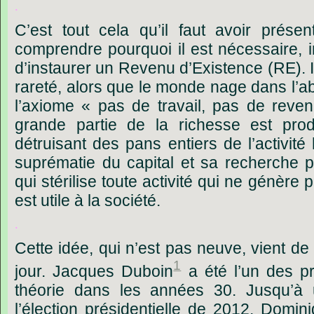
.
C’est
tout
cela
qu’il
faut
avoir
présen
comprendre
pourquoi
il
est
nécessaire,
d’instaurer
un
Revenu
d’Existence
(RE).
I
rareté,
alors
que
le
monde
nage
dans
l’
l’axiome
« pas
de
travail,
pas
de
reven
grande
partie
de
la
richesse
est
prod
détruisant
des
pans
entiers
de
l’activité
suprématie
du
capital
et
sa
recherche
p
qui
stérilise
toute
activité
qui
ne
génère
p
est
utile
à
la
société.
.
Cette
idée,
qui
n’est
pas
neuve,
vient
de
1
jour.
Jacques
Duboin
a
été
l’un
des
p
théorie
dans
les
années
30.
Jusqu’à
l’élection
présidentielle
de
2012,
Domini