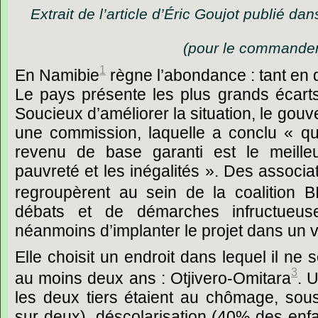
Extrait de l’article d’Éric Goujot publié da
(
pour le commander
1
En Namibie
règne l’abondance : tant en 
Le pays présente les plus grands écar
Soucieux d’améliorer la situation, le go
une commission, laquelle a conclu « qu
revenu de base garanti est le meilleu
pauvreté et les inégalités ». Des associ
regroupèrent
au sein de la coalition B
débats et de démarches infructueuse
néanmoins d’implanter le projet dans un vi
Elle choisit un endroit dans lequel il ne 
3
au moins deux ans : Otjivero-Omitara
. 
les deux tiers étaient au chômage, sous
sur deux), déscolarisation (40% des enfa