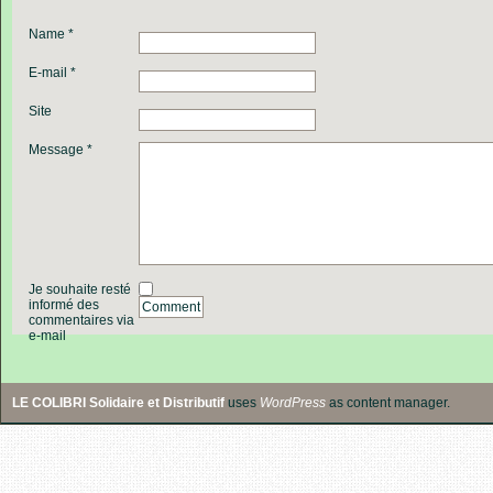
Name *
E-mail *
Site
Message *
Je souhaite resté
informé des
Comment
commentaires via
e-mail
LE COLIBRI Solidaire et Distributif
uses
WordPress
as content manager.