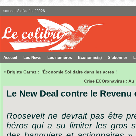
samedi, 8 of août of 2026
Accueil
Les News
Les numéros
Economie(s)
S’abonner
L
« Brigitte Carraz : l’Économie Solidaire dans les actes !
Crise ECOronavirus : Au 
Le New Deal contre le Revenu 
.
Roosevelt
ne devrait pas être 
héros qui a su limiter les gros s
des banquiers et actionnaires 