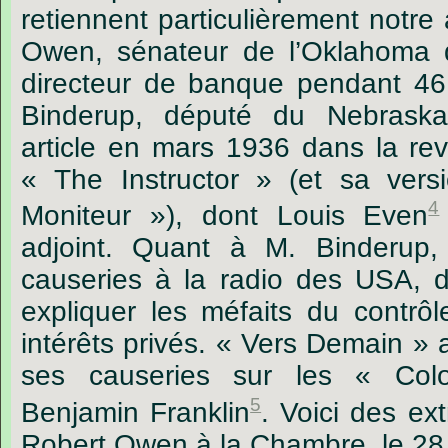
retiennent particulièrement notre 
Owen, sénateur de l’Oklahoma
directeur de banque pendant 46
Binderup, député du Nebrask
article en mars 1936 dans la rev
« The Instructor » (et sa vers
4
Moniteur »), dont Louis Even
adjoint. Quant à M. Binderup, 
causeries à la radio des USA, du
expliquer les méfaits du contrôl
intérêts privés. « Vers Demain » 
ses causeries sur les « Colo
5
Benjamin Franklin
. Voici des ex
Robert Owen à la Chambre, le 28 