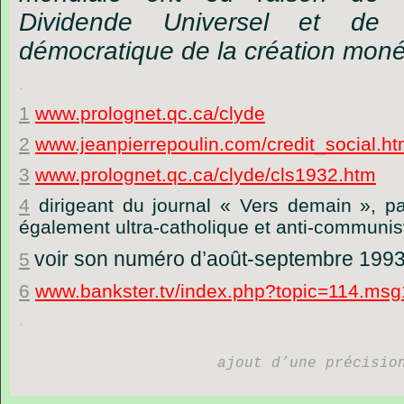
Dividende Universel et de
démocratique de la création moné
.
1
www.prolognet.qc.ca/clyde
2
www.jeanpierrepoulin.com/credit_social.ht
3
www.prolognet.qc.ca/clyde/cls1932.htm
4
dirigeant du journal « Vers demain », par
également ultra-catholique et anti-communis
voir son numéro d’août-septembre 199
5
6
www.bankster.tv/index.php?topic=114.m
.
ajout d’une précisio