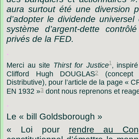
aura surtout été une diversion 
d’adopter le dividende universel 
système d’argent-dette contrôl
privés de la FED.
.
1
Merci
au site
Thirst
for Justice
,
inspir
2
Clifford
Hugh DOUGLAS
(concept
Distributive), pour l’article de la page
3
EN 1932 »
dont nous reprenons et reagen
.
Le
« bill Goldsborough »
« Loi
pour
rendre
au Con