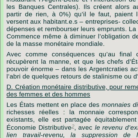
les Banques Centrales). Ils créent alors au
partir de rien, à 0%) qu’il le faut, paien
versent aux habitant.e.s – entreprises- colle
dépenses et rembourser leurs emprunts. La c
Commence même à diminuer l’obligation de
de la masse monétaire mondiale.
Avec comme conséquences qu’au final c
récupèrent la manne, et que les chefs d’Ét
pouvoir énorme – dans les Argentcraties act
l’abri de quelques retours de stalinisme ou d
D. Création monétaire distributive, pour rem
des femmes et des hommes
Les États mettent en place des
monnaies dis
richesses réelles : la monnaie correspo
existants, elle est partagée équitablement
2
Économie Distributive
, avec
le revenu d’ex
lien travail-revenu, la suppression de l’