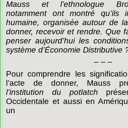
Mauss et l’ethnologue Bron
notamment ont montré qu’ils i
humaine, organisée autour de la 
donner, recevoir et rendre. Que f
penser aujourd’hui les conditi
système d’Économie Distributive 
– – –
Pour
comprendre
les
significati
l
’
acte
de
donner,
Mauss
pr
l
’
institution
du
potlatch
prése
Occidentale
et
aussi
en
Amériq
un