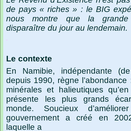
de pays « riches » : le BIG exp
nous montre que la grande p
disparaître du jour au lendemain.
.
Le contexte
En
Namibie,
indépendante
(de
depuis
1990,
règne
l’abondance 
minérales
et
halieutiques
qu’en
présente
les
plus
grands
écar
monde.
Soucieux
d
’
améliorer
gouvernement
a
créé
en
200
laquelle
a