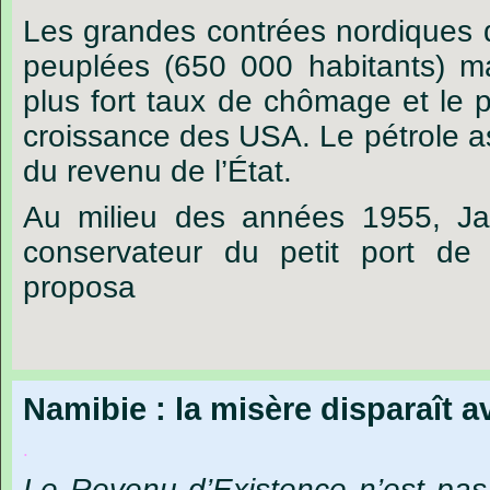
Les
grandes
contrées
nordiques
peuplées
(650
000
habitants)
m
plus
fort
taux
de
chômage
et
le
p
croissance
des
USA.
Le
pétrole
a
du
revenu
de
l’État.
Au
milieu
des
années
1955,
Ja
conservateur
du
petit
port
de
proposa
Namibie : la misère disparaît a
.
Le Revenu d’Existence n’est pas 