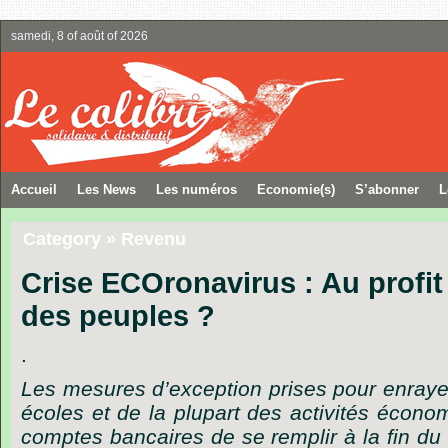
samedi, 8 of août of 2026
Accueil
Les News
Les numéros
Economie(s)
S’abonner
L
Category » Revenu
Crise ECOronavirus : Au profi
des peuples ?
.
Les mesures d’exception prises pour enrayer
écoles et de la plupart des activités écon
comptes bancaires de se remplir à la fin du