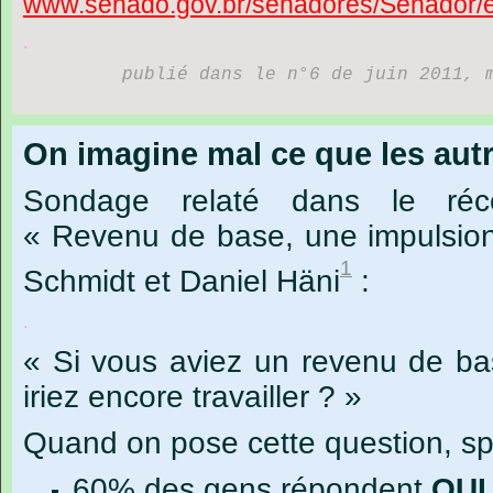
www.senado.gov.br/senadores/Senador/es
.
publié dans le n°6 de juin 2011, 
On imagine mal ce que les aut
Sondage
relaté
dans
le
réc
« Revenu
de
base,
une
impulsio
1
Schmidt
et
Daniel
Häni
:
.
« Si vous aviez un revenu de ba
iriez encore travailler ? »
Quand on pose cette question, s
60% des gens répondent
OUI