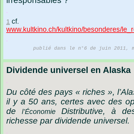
irresponsables ?
.
cf.
1
www.kultkino.ch/kultkino/besonderes/le
.
publié dans le n°6 de juin 2011, 
Dividende universel en Alaska
.
Du
côté
des
pays
« riches »,
l’Al
il
y
a
50
ans,
certes
avec
des
op
de
Distributive,
à
de
l’Économie
richesse
par
dividende
universel.
.