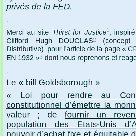
privés de la FED.
.
1
Merci
au site
Thirst
for Justice
,
inspir
2
Clifford
Hugh DOUGLAS
(concept
Distributive), pour l’article de la page
3
EN 1932 »
dont nous reprenons et reagen
.
Le
« bill Goldsborough »
« Loi
pour
rendre
au Con
constitutionnel d’émettre la monn
valeur ; de
fournir
un reven
population des Etats-Unis d
pouvoir d’achat fixe
et équitable d