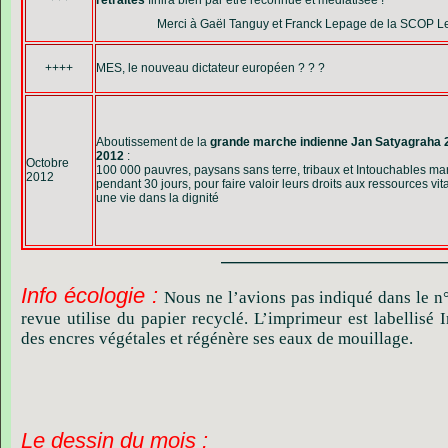
retraites
finira bien par être reconnue et médiatisée !
Merci à Gaël Tanguy et Franck Lepage de la SCOP 
++++
MES, le nouveau dictateur européen ? ? ?
Aboutissement de la
grande marche indienne Jan Satyagraha 
2012
:
Octobre
100 000 pauvres, paysans sans terre, tribaux et Intouchables ma
2012
pendant 30 jours, pour faire valoir leurs droits aux ressources vita
une vie dans la dignité
———————————
Info écologie
:
Nous ne l’avions pas indiqué dans le n°1
revue utilise du papier recyclé. L’imprimeur est labellisé I
des encres végétales et régénère ses eaux de mouillage.
Le dessin du mois :