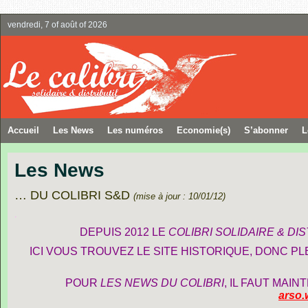
vendredi, 7 of août of 2026
Accueil
Les News
Les numéros
Economie(s)
S’abonner
L
Les News
… DU COLIBRI S&D
(mise à jour : 10/01/12)
.
DEPUIS 2012 LE
COLIBRI SOLIDAIRE & DIS
ICI VOUS TROUVEZ LE SITE HISTORIQUE, DONC PL
POUR
LES NEWS DU COLIBRI
, IL FAUT MAI
arso.