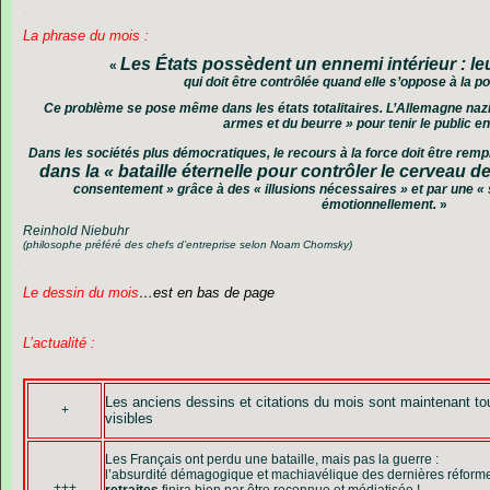
.
La phrase du mois :
Les États possèdent un ennemi intérieur : le
«
qui doit être contrôlée quand elle s’oppose à la pol
Ce problème se pose même dans les états totalitaires. L’Allemagne nazi
armes et du beurre » pour tenir le public e
Dans les sociétés plus démocratiques, le recours à la force doit être rem
dans la « bataille éternelle pour contrôler le cerveau
consentement » grâce à des « illusions nécessaires » et par une « 
émotionnellement.
»
Reinhold Niebuhr
(philosophe préféré des chefs d’entreprise selon Noam Chomsky)
.
Le dessin du mois
…est en bas de page
.
L’actualité :
Les anciens dessins et citations du mois sont maintenant to
+
visibles
Les Français ont perdu une bataille, mais pas la guerre :
l’absurdité démagogique et machiavélique des dernières réform
+++