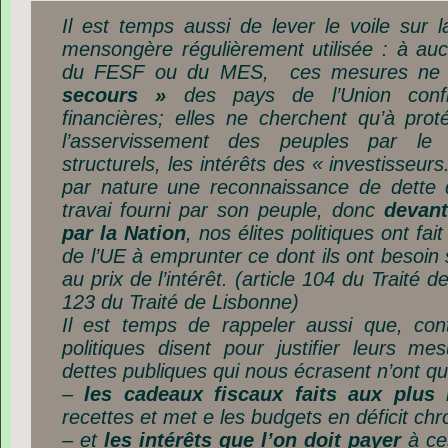
Il est temps aussi de lever le voile sur l
mensongère régulièrement utilisée : à auc
du FESF ou du MES, ces mesures ne 
secours »
des pays de l’Union confro
financières; elles ne cherchent qu’à prot
l’asservissement des peuples par l
structurels, les intérêts des « investisseur
par nature une reconnaissance de dette 
travai fourni par son peuple, donc
devant
par la Nation
, nos élites politiques ont fai
de l’UE à emprunter ce dont ils ont besoin 
au prix de l’intérêt. (article 104 du Traité 
123 du Traité de Lisbonne)
Il est temps de rappeler aussi que, co
politiques disent pour justifier leurs me
dettes publiques qui nous écrasent n’ont q
–
les cadeaux fiscaux faits aux plus 
recettes et met e les budgets en déficit chr
– et
les intérêts que l’on doit payer
à ce