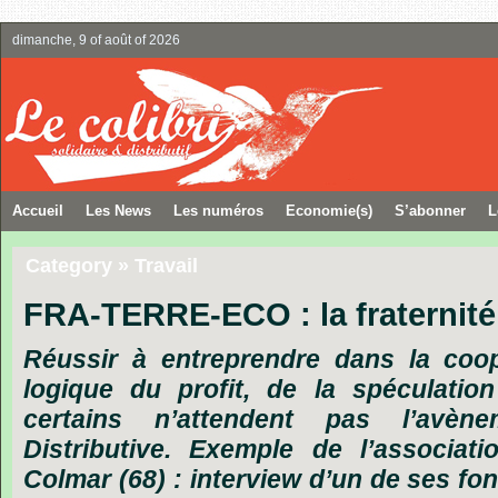
dimanche, 9 of août of 2026
Accueil
Les News
Les numéros
Economie(s)
S’abonner
L
Category » Travail
FRA-TERRE-ECO : la fraternité
Réussir
à
entreprendre
dans
la
coop
logique
du
profit,
de
la
spéculation
certains
n’attendent
pas
l’avène
Distributive.
Exemple
de
l’associati
Colmar
(68)
:
interview
d’un
de
ses
fo