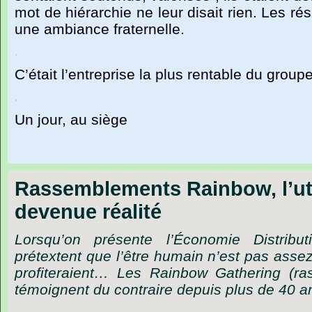
mot
de
hiérarchie
ne
leur
disait
rien.
Les
rés
une
ambiance
fraternelle.
.
C
’
était
l
’
entreprise
la
plus
rentable
du
groupe
.
Un
jour,
au
siège
Rassemblements Rainbow, l’uto
devenue réalité
Lorsqu’on présente l’Économie Distrib
prétextent que l’être humain n’est pas asse
profiteraient… Les Rainbow Gathering (ra
témoignent du contraire depuis plus de 40 a