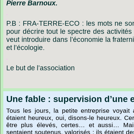
Pierre
Barnoux.
.
P.B : FRA-TERRE-ECO : les mots ne son
pour décrire tout le spectre des activités
veut introduire dans l’économie la fraterni
et l’écologie.
.
Le but de l’association
Une fable : supervision d’une 
Tous
les
jours,
la
petite
entreprise
voyait
étaient
heureux,
oui,
disons-le
heureux.
Cer
être
plus
élevés,
certes
…
et
aussi
…
Mai
sentaient
soutenus,
valorisés ;
ils
étaient
de