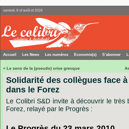
samedi, 8 of août of 2026
Accueil
Les News
Les numéros
Economie(s)
S’abonner
L
« Le sens de la (pseudo) crise grecque
As
Solidarité des collègues face à
dans le Forez
Le Colibri S&D invite à découvrir le trè
Forez, relayé par le Progrès :
.
Le Progrès du 23 mars 2010