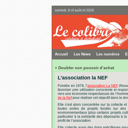
samedi, 8 of août of 2026
Accueil
Les News
Les numéros
E
« Doubler son pouvoir d’achat
L’association la NEF
Fondée en 1978, l’
association La NEF
(Nouv
favoriser une utilisation consciente et resp
vers une économie respectueuse de l’homme 
de la Nef
pour réaliser cet objectif dans le do
Elle s’est alors concentrée sur la collecte et
toutes sortes de projets fondés sur de
environnementaux (plus certains projets cul
particulier à la solidarité des déposants à 
profit de l’association.
Elle collecte aussi des dons spécifiques po