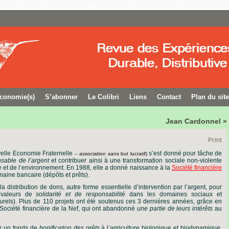
conomie(s)
S’abonner
Le Colibri
Liens
Contact
Plan du site
Jean Cardonnel »
Print
elle Economie Fraternelle
s’est donné pour tâche de
–
association sans but lucratif)
onsable de l’argent
et contribuer ainsi à une transformation sociale non-violente
et de l’environnement. En 1988, elle a donné naissance à
la
Société financière
maine bancaire (dépôts et prêts).
 la distribution de dons, autre forme essentielle d’intervention par l’argent, pour
s valeurs de
solidarité et de responsabilité
dans les domaines sociaux et
turels). Plus de 110 projets ont été soutenus ces 3 dernières années, grâce en
la Société financière de la Nef, qui ont abandonné
une partie de leurs intérêts
au
ur un fonds de
bonification des prêts
à l’agriculture biologique et biodynamique,