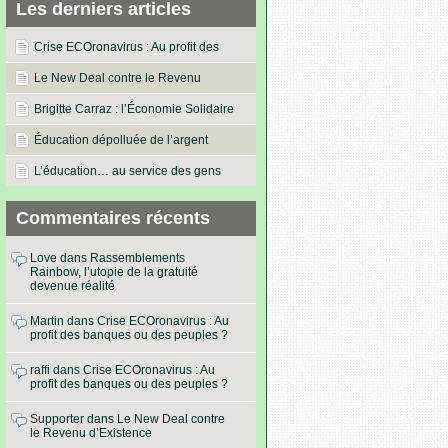
Les derniers articles
Crise ECOronavirus : Au profit des
banques ou des peuples ?
Le New Deal contre le Revenu
d’Existence
Brigitte Carraz : l’Économie Solidaire
dans les actes !
Éducation dépolluée de l’argent
L’éducation… au service des gens
Commentaires récents
Love
dans
Rassemblements
Rainbow, l’utopie de la gratuité
devenue réalité
Martin
dans
Crise ECOronavirus : Au
profit des banques ou des peuples ?
raffi
dans
Crise ECOronavirus : Au
profit des banques ou des peuples ?
Supporter
dans
Le New Deal contre
le Revenu d’Existence