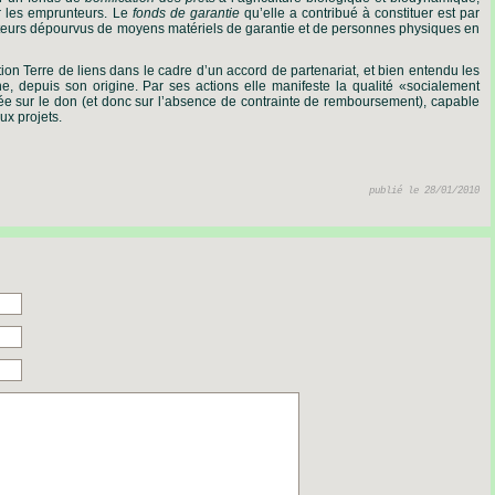
ur les emprunteurs. Le
fonds de garantie
qu’elle a contribué à constituer est par
nteurs dépourvus de moyens matériels de garantie et de personnes physiques en
tion Terre de liens dans le cadre d’un accord de partenariat, et bien entendu les
 depuis son origine. Par ses actions elle manifeste la qualité «socialement
sée sur le don (et donc sur l’absence de contrainte de remboursement), capable
aux projets.
publié le 28/01/2010