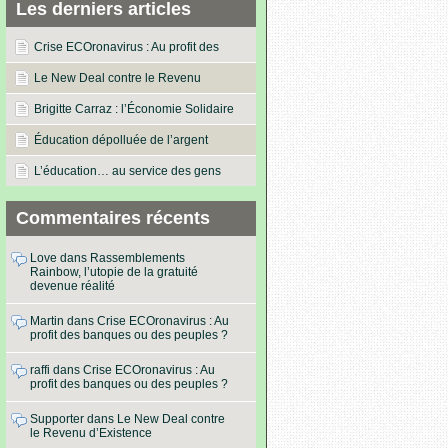
Les derniers articles
Crise ECOronavirus : Au profit des
banques ou des peuples ?
Le New Deal contre le Revenu
d’Existence
Brigitte Carraz : l’Économie Solidaire
dans les actes !
Éducation dépolluée de l’argent
L’éducation… au service des gens
Commentaires récents
Love
dans
Rassemblements
Rainbow, l’utopie de la gratuité
devenue réalité
Martin
dans
Crise ECOronavirus : Au
profit des banques ou des peuples ?
raffi
dans
Crise ECOronavirus : Au
profit des banques ou des peuples ?
Supporter
dans
Le New Deal contre
le Revenu d’Existence