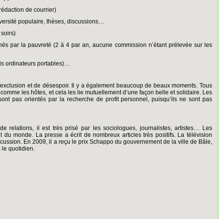
rédaction de courrier)
niversité populaire, thèses, discussions…
soirs)
rnés par la pauvreté (2 à 4 par an, aucune commission n’étant prélevée sur les
ris ordinateurs portables)…
’exclusion et de désespoir. Il y a également beaucoup de beaux moments. Tous
omme les hôtes, et cela les lie mutuellement d’une façon belle et solidaire. Les
nt pas orientés par la recherche de profit personnel, puisqu’ils ne sont pas
 relations, il est très prisé par les sociologues, journalistes, artistes… Les
 du monde. La presse a écrit de nombreux articles très positifs. La télévision
scussion. En 2009, il a reçu le prix Schappo du gouvernement de la ville de Bâle,
le quotidien.