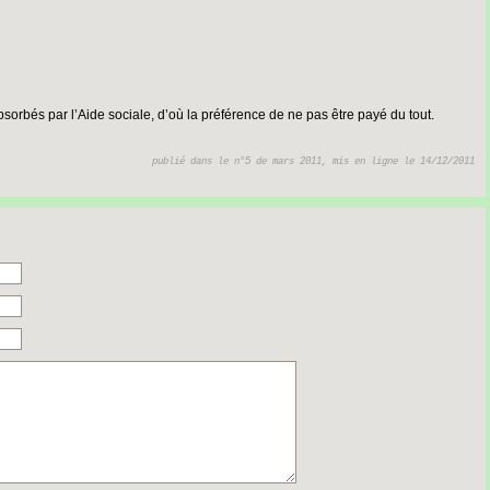
bsorbés par l’Aide sociale, d’où la préférence de ne pas être payé du tout.
publié dans le n°5 de mars 2011, mis en ligne le 14/12/2011