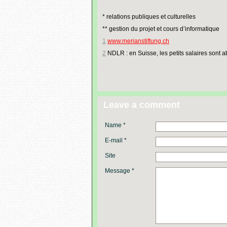
.
* relations publiques et culturelles
** gestion du projet et cours d’informatique
1
www.merianstiftung.ch
2
NDLR : en Suisse, les petits salaires sont a
.
Leave a comment
Name *
E-mail *
Site
Message *