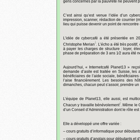
gens concernés par la pauvreté ne peuvent
p
.
C’est ainsi qu’est venue l’idée d’un cyber
impression, scanner, rédaction de courrier (
lieu qui puisse devenir un point de rencontre
.
L’idée de cybercafé a été présentée en 20
1
Christophe Merian
. L’écho a été très positif
à payer les charges de structure : loyer, él
phase de préparation de 3 ans 1⁄2 aura été n
.
Aujourd’hui, « Internetcafé Planet13 » reç
demande d’asile est traitée en Suisse, les a
bénéficiaires de l’aide sociale, bénéficiaire
l’aise financièrement. Les besoins des hôt
dimanches, chacun peut s’assoir, prendre un ca
.
L’équipe de Planet13, elle aussi, est multi
2
Chacun y travaille bénévolement
. Même le 
d’un Conseil d’Administration dont le rôle est
.
Elle a développé une offre variée :
– cours gratuits d’informatique pour débutan
– cours gratuits d’anglais pour débutants et