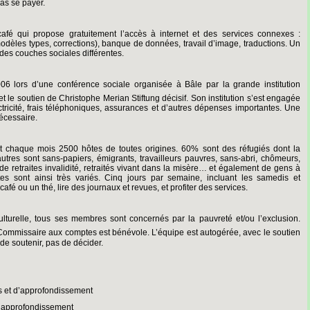
as se payer.
café qui propose gratuitement l’accès à internet et des services connexes :
modèles types, corrections), banque de données, travail d’image, traductions. Un
 des couches sociales différentes.
06 lors d’une conférence sociale organisée à Bâle par la grande institution
, et le soutien de Christophe Merian Stiftung décisif. Son institution s’est engagée
ectricité, frais téléphoniques, assurances et d’autres dépenses importantes.
Une
écessaire.
oit chaque mois 2500 hôtes de toutes origines. 60% sont des réfugiés dont la
utres sont sans-papiers, émigrants, travailleurs pauvres, sans-abri, chômeurs,
s de retraites invalidité, retraités vivant dans la misère… et également de gens à
es sont ainsi très variés.
Cinq jours par semaine, incluant les samedis et
fé ou un thé, lire des journaux et revues, et profiter des services.
culturelle, tous ses membres sont concernés par la pauvreté et/ou l’exclusion.
Commissaire aux comptes est bénévole. L’équipe est autogérée, avec le soutien
 de soutenir, pas de décider.
ts et d’approfondissement
 d’approfondissement