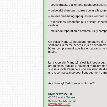
– cours gratuits d’allemand (alphabétisation, 
– université d’en bas : soirées culturelles, u
– soirées cinématographiques (les vendredis 
– expositions, réservées aux artistes conce
ventes)
– atelier de réparation d’ordinateurs (y comp
.
On voit à Planet13 beaucoup de pauvreté, d
sont dans la même nécessité, les encadrants c
hôtes comprennent que les encadrants ne so
payés.
.
Le cybercafé Planet13 s’est fait beaucoup de
organismes publics y envoient régulièrement
suisse a invité l’équipe à une émission de di
une reconnaissance pour l’engagement dans 
.
Avji Sirmoglu* et Christoph Ditzler**
.
Klybeckstrasse 60
4057 Basel – Suisse
0041(0)61 322 13 13
www.planet13.ch