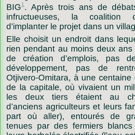
1
BIG
.
Après
trois
ans
de
débat
infructueuses,
la
coalition
d
’
implanter
le
projet
dans
un
villa
Elle
choisit
un
endroit
dans
lequ
rien
pendant
au
moins
deux
ans
de
création
d
’
emplois,
pas
d
développement,
pas
de
rent
Otjivero-Omitara,
à
une
centaine
de
la
capitale,
où
vivaient
un
mil
les
deux
tiers
étaient
au
c
d’anciens
agriculteurs
et
leurs
fa
part
où
aller),
entourés
de
g
tenues
par
des
fermiers
blancs