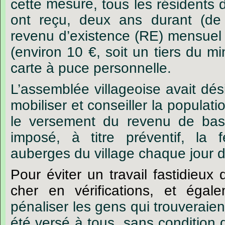
cette
mesure
,
tous
les
résidents
ont
reçu,
d
eux
ans
durant
(de
revenu
d’existence
(RE)
mensuel
(environ
10
€
,
soit
un
tiers
du
mi
carte
à
puce
personnelle.
L’assemblée villageoise avait dé
mobiliser et conseiller la populatio
le versement du revenu de base
imposé, à titre préventif, la 
auberges du village chaque jour 
Pour
éviter
un
travail
fastidieux
cher
en
vérifications,
et
égale
pénaliser
les
gens
qui
trouveraien
été
versé
à
tous,
sans
condition