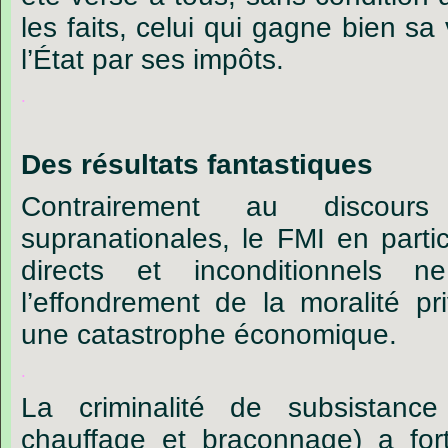
les
faits,
celu
i
qui
gagne
bien
sa
l
’
État
par
ses
impôts.
.
Des résultats fantastiques
Contrairement au discours 
supranationales, le FMI en partic
directs et inconditionnels 
l’effondrement de la moralité pr
une catastrophe économique.
.
La criminalité de subsistanc
chauffage et braconnage) a for