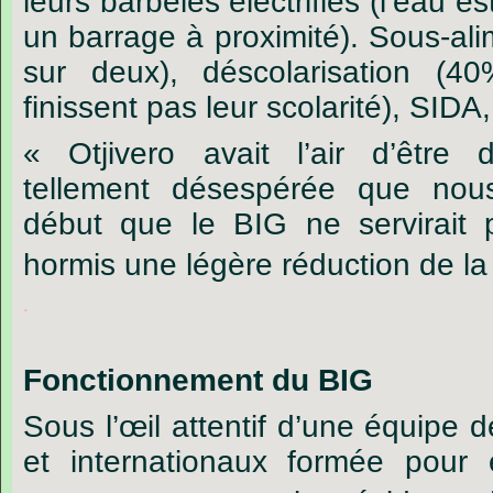
leurs
barbelés
électrifiés
(l’eau
es
un
barrage
à
proximité).
Sous-ali
sur
deux),
déscolarisation
(40
finissent
pas
leur
scolarité),
SIDA,
« Otjivero
avait
l
’
air
d
’
être
tellement
désespérée
que
nou
début
que
le
BIG
ne
servirait
hormis
une
légère
réduction
de
la
.
Fonctionnement du BIG
Sous
l’œil
attentif
d’une
équipe
d
et
internationaux
formée
pour