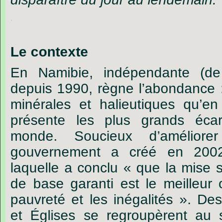
.
Le contexte
En
Namibie,
indépendante
(de
depuis
1990,
règne
l’abondance 
minérales
et
halieutiques
qu’en
présente
les
plus
grands
écar
monde.
Soucieux
d
’
améliorer
gouvernement
a
créé
en
200
laquelle
a
conclu
« que
la
mise
de
base
garanti
est
le
meilleur
pauvreté
et
les
inégalités ».
De
et
Églises
se
regroupèrent
au