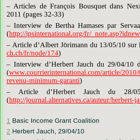
– Articles de François Bousquet dans Nexu
2011 (pages 32-33)
– Interview de Bertha Hamases par Serva
(
http://ipsinternational.org/fr/_note.asp?idn
– Article d’Albert Jörimann du 13/05/10 su
ch.ch/fr/node/174
)
– Interview d’Herbert Jauch du 29/04/10 da
(
www.courrierinternational.com/article/2010/
revenu-minimum-garanti
)
– Article d’Herbert Jauch du 28/05/
(
http://journal.alternatives.ca/auteur/herbert-j
.
1
Basic Income Grant Coalition
2
Herbert Jauch, 29/04/10