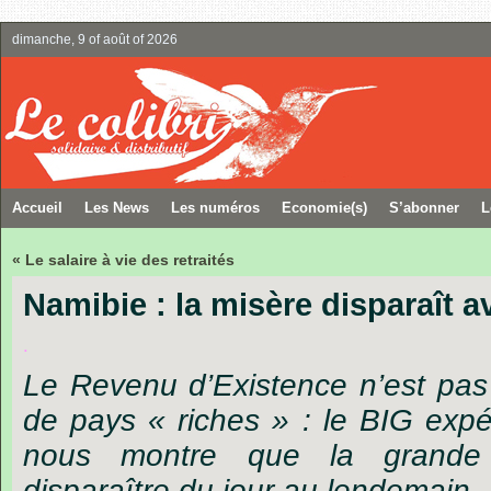
dimanche, 9 of août of 2026
Accueil
Les News
Les numéros
Economie(s)
S’abonner
L
« Le salaire à vie des retraités
Namibie : la misère disparaît a
.
Le Revenu d’Existence n’est pas 
de pays « riches » : le BIG exp
nous montre que la grande p
disparaître du jour au lendemain.