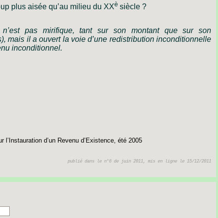
è
oup
plus
aisée
qu’au
milieu
du
XX
siècle ?
n’est
pas
mirifique,
tant
sur
son
montant
que
sur
son
),
mais
il
a
ouvert
la
voie
d’une
redistribution
inconditionnelle
enu
inconditionnel
.
ur l’Instauration d’un Revenu d’Existence, été 2005
publié dans le n°6 de juin 2011, mis en ligne le 15/12/2011