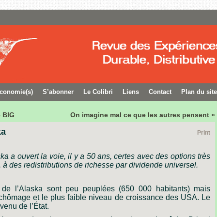
conomie(s)
S’abonner
Le Colibri
Liens
Contact
Plan du site
e BIG
On imagine mal ce que les autres pensent »
ka
Print
ska
a
ouvert
la
voie,
il
y
a
50
ans,
certes
avec
des
options
très
,
à
des
redistributions
de
richesse
par
dividende
universel.
de
l’Alaska
sont
peu
peuplées
(650
000
habitants)
mais
chômage
et
le
plus
faible
niveau
de
croissance
des
USA.
Le
evenu
de
l’État.