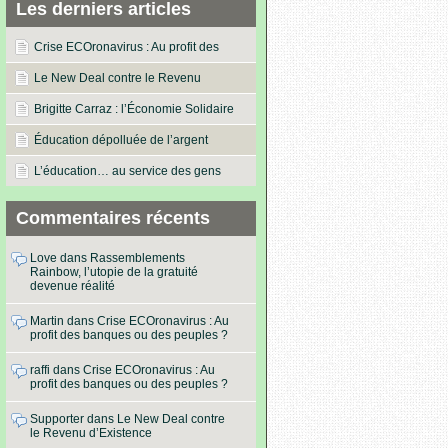
Les derniers articles
Crise ECOronavirus : Au profit des
banques ou des peuples ?
Le New Deal contre le Revenu
d’Existence
Brigitte Carraz : l’Économie Solidaire
dans les actes !
Éducation dépolluée de l’argent
L’éducation… au service des gens
Commentaires récents
Love
dans
Rassemblements
Rainbow, l’utopie de la gratuité
devenue réalité
Martin
dans
Crise ECOronavirus : Au
profit des banques ou des peuples ?
raffi
dans
Crise ECOronavirus : Au
profit des banques ou des peuples ?
Supporter
dans
Le New Deal contre
le Revenu d’Existence