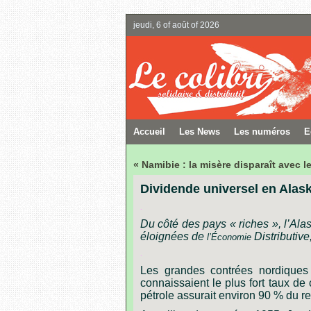
jeudi, 6 of août of 2026
Accueil
Les News
Les numéros
E
« Namibie : la misère disparaît avec l
Dividende universel en Alas
.
Du
côté
des
pays
« riches »,
l’Ala
éloignées
de
Distributive
l’Économie
.
Les
grandes
contrées
nordiques
connaissaient
le
plus
fort
taux
de
pétrole
assurait
environ
90
%
du
r