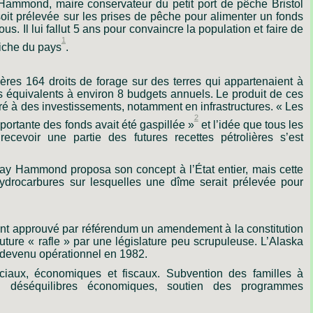
Hammond,
maire
conservateur
du
petit
port
de
pêche
Bristol
oit
prélevée
sur
les
prises
de
pêche
pour
alimenter
un
fonds
tous.
Il
lui
fallut
5
ans
pour
convaincre
la
population
et
faire
de
1
iche
du
pays
.
ères
164
droits
de
forage
sur
des
terres
qui
appartenaient
à
s
équivalents
à
environ
8
budgets
annuels.
Le
produit
de
ces
ré
à
des
investissements,
notamment
en
infrastructures.
« Les
2
portante
des
fonds
avait
été
gaspillée
»
et
l’idée
que
tous
les
recevoir
une
partie
des
futures
recettes
pétrolières
s’est
ay Hammond proposa son concept à l’État entier, mais cette
hydrocarbures sur lesquelles une dîme serait prélevée pour
ont approuvé par référendum un amendement à la constitution
future « rafle » par une législature peu scrupuleuse. L’Alaska
devenu opérationnel en 1982.
ociaux, économiques et fiscaux. Subvention des familles à
es déséquilibres économiques, soutien des programmes