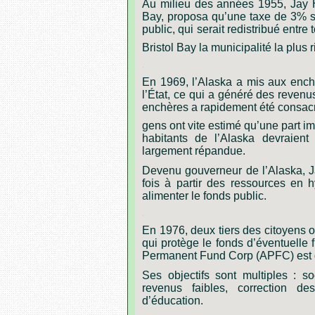
Au
milieu
des
années
1955,
Jay
Bay,
proposa
qu’une
taxe
de
3%
s
public,
qui
serait
redistribué
entre
Bristol
Bay
la
municipalité
la
plus
r
.
En
1969,
l’Alaska
a
mis
aux
ench
l’État,
ce
qui
a
généré
des
revenu
enchères
a
rapidement
été
consac
gens
ont
vite
estimé
qu’une
part
im
habitants
de
l’Alaska
devraient
largement
répandue.
Devenu gouverneur de l’Alaska, J
fois à partir des ressources en 
alimenter le fonds public.
.
En 1976, deux tiers des citoyens 
qui protège le fonds d’éventuelle 
Permanent Fund Corp (APFC) est 
Ses objectifs sont multiples : s
revenus faibles, correction d
d’éducation.