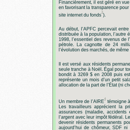
Financièrement,
il
est
géré
en
vue
en
favorisant
la
transparence
pour
3
site
internet
du
fonds
).
.
Au début, l’APFC percevait entre
distribuée à la population, l’autre 
1998, l’essentiel des revenus de 
pétrole. La cagnotte de 24 mill
l’évolution des marchés, de même q
.
Il est versé aux résidents permane
seule tranche à Noël. Égal pour tou
bondit à 3269 $ en 2008 puis es
représente un mois d’un petit sal
allocation de la part de l’État (ni c
.
4
Un
membre
de
l’AIRE
témoigne
Les
travailleurs
apprécient
la
pr
assurances
(maladie,
accidents
l’argent
avec
leur
impôt
fédéral.
L
devenir
résidents
permanents
po
aujourd’hui
de
chômeur,
SDF
ni