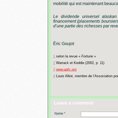
mobilité
qui
est
maintenant
beauc
.
Le
dividende
universel
alaskan
financement
(placements
boursiers
d’une
partie
des
richesses
par
rev
.
Éric Goujot
.
1
selon la revue «
Fortune
»
2
Warrack et Keddie (2002, p. 11)
3
www.apfc.org
4
Louis Alliot, membre de l’Association po
.
Leave a comment
Name *