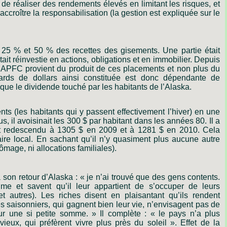
de
réaliser
des
rendements
élevés
en
limitant
les
risques,
et
accroître
la
responsabilisation
(la
gestion
est
expliquée
sur
le
 25 % et 50 % des recettes des gisements. Une partie était
était réinvestie en actions, obligations et en immobilier. Depuis
l’APFC provient du produit de ces placements et non plus du
iards de dollars ainsi constituée est donc dépendante de
ue le dividende touché par les habitants de l’Alaska.
nts (les habitants qui y passent effectivement l’hiver) en une
s, il avoisinait les 300 $ par habitant dans les années 80. Il a
t redescendu à 1305 $ en 2009 et à 1281 $ en 2010. Cela
aire local. En sachant qu’il n’y quasiment plus aucune autre
hômage, ni allocations familiales).
à
son
retour
d’Alaska :
« je
n’ai
trouvé
que
des
gens
contents.
ime
et
savent
qu’il
leur
appartient
de
s’occuper
de
leurs
et
autres).
Les
riches
disent
en
plaisantant
qu’ils
rendent
es
saisonniers,
qui
gagnent
bien
leur
vie,
n’envisagent
pas
de
ur
une
si
petite
somme. »
Il
complète :
« le
pays
n’a
plus
vieux,
qui
préfèrent
vivre
plus
près
du
soleil ».
Effet
de
la