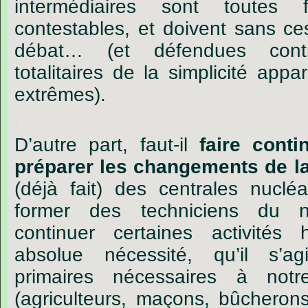
intermédiaires
sont
toutes
contestables,
et
doivent
sans
ce
débat
…
(et
défendues
cont
totalitaires
de
la
simplicité
appar
extrêmes).
.
D
’
autre
part,
faut-il
faire
conti
préparer
les
changements
de
l
(déjà
fait)
des
centrales
nucléa
former
des
techniciens
du
continuer
certaines
activités
absolue
nécessité,
qu
’
il
s
’
ag
primaires
nécessaires
à
notr
(agriculteurs,
maçons,
bûcheron