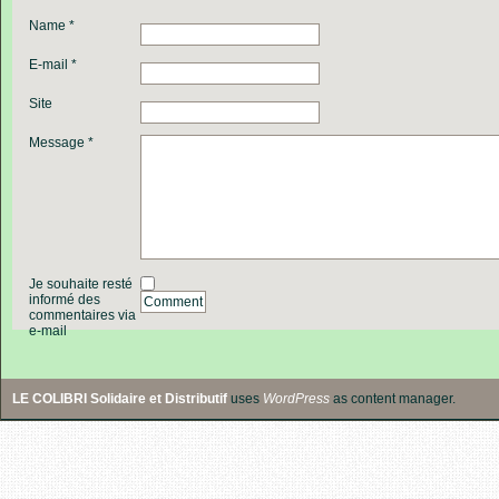
Name *
E-mail *
Site
Message *
Je souhaite resté
informé des
Comment
commentaires via
e-mail
LE COLIBRI Solidaire et Distributif
uses
WordPress
as content manager.