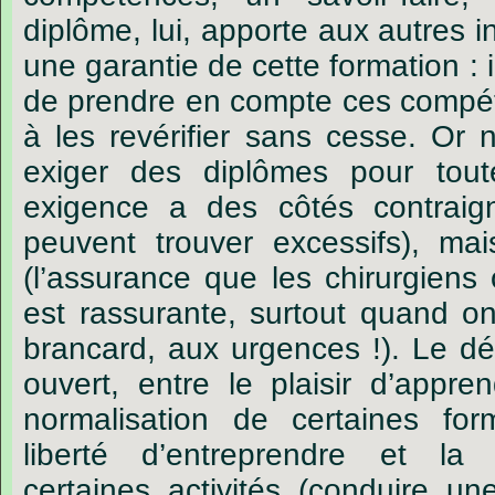
diplôme,
lui,
apporte
aux
autres
i
une
garantie
de
cette
formation :
i
de
prendre
en
compte
ces
compé
à
les
revérifier
sans
cesse.
Or
n
exiger
des
diplômes
pour
tout
exigence
a
des
côtés
contraig
peuvent
trouver
excessifs),
mai
(l
’
assurance
que
les
chirurgiens
est
rassurante,
surtout
quand
o
brancard,
aux
urgences !).
Le
dé
ouvert,
entre
le
plaisir
d
’
appren
normalisation
de
certaines
for
liberté
d
’
entreprendre
et
la
certaines
activités
(conduire
un