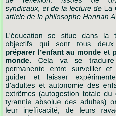
de
réflexion,
issues
de
di
syndicaux,
et
de
la
lecture
de
La
article
de
la
philosophe
Hannah
A
.
L
’
éducation
se
situe
dans
la
objectifs
qui
sont
tous
deux
préparer
l
’
enfant
au
monde
et
p
monde.
Cela
va
se
traduire
permanente
entre
surveiller
et
guider
et
laisser
expérimente
d
’
adultes
et
autonomie
des
enf
extrêmes
(autogestion
totale
du
tyrannie
absolue
des
adultes)
o
leur
inefficacité,
de
leurs
rava