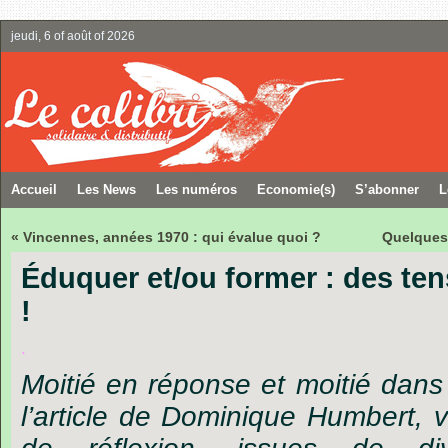
jeudi, 6 of août of 2026
Accueil
Les News
Les numéros
Economie(s)
S’abonner
L
« Vincennes, années 1970 : qui évalue quoi ?
Quelques 
Éduquer et/ou former : des tens
!
.
Moitié
en
réponse
et
moitié
dans
l
’
article
de
Dominique
Humbert,
v