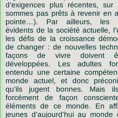
d
’
exigences
plus
récentes,
sur
sommes
pas
prêts
à
revenir
en
a
pointe
…
).
Par
ailleurs,
les
évidents
de
la
société
actuelle,
l
’
les
défis
de
la
croissance
démo
de
changer :
de
nouvelles
techn
façons
de
vivre
doivent
ê
développées.
Les
adultes
fo
entendu
une
certaine
compéten
monde
actuel,
et
donc
précon
qu
’
ils
jugent
bonnes.
Mais
il
forcément
de
façon
conscient
éléments
de
ce
monde.
En
af
jeunes
d
’
aujourd
’
hui
au
monde