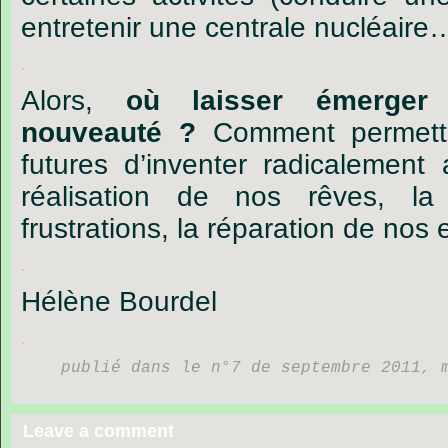
entretenir
une
centrale
nucléaire
.
Alors,
où
laisser
émerger
nouveauté
?
Comment
permett
futures
d
’
inventer
radicalement
réalisation
de
nos
rêves,
la
frustrations,
la
réparation
de
nos
.
Hélène
Bourdel
.
publié dans le n°7 de septembre 2011, 
Leave a comment