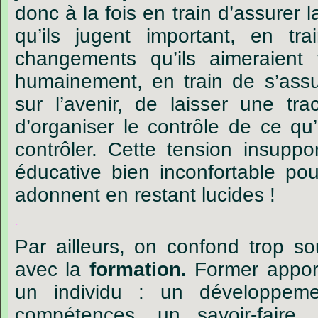
donc
à
la
fois
en
train
d
’
assurer
l
qu
’
ils
jugent
important,
en
tra
changements
qu
’
ils
aimeraient
humainement,
en
train
de
s
’
assu
sur
l
’
avenir,
de
laisser
une
tra
d
’
organiser
le
contrôle
de
ce
qu
’
contrôler.
Cette
tension
insuppor
éducative
bien
inconfortable
pou
adonnent
en
restant
lucides !
.
Par
ailleurs,
on
confond
trop
so
avec
la
formation.
Former
appor
un
individu :
un
développeme
compétences,
un
savoir-faire,