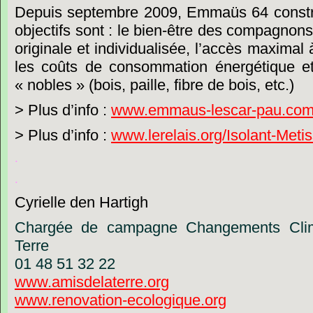
Depuis
septembre
2009,
Emmaüs
64
constr
objectifs
sont
:
le
bien-être
des
compagnons
originale
et
individualisée,
l’accès
maximal
les
coûts
de
consommation
énergétique
e
« nobles »
(bois,
paille,
fibre
de
bois,
etc.)
>
Plus
d’info
:
www.emmaus-lescar-pau.co
>
Plus
d’info
:
www.lerelais.org/Isolant-Meti
.
.
Cyrielle
den
Hartigh
Chargée
de
campagne
Changements
Cli
Terre
01
48
51
32
22
www.amisdelaterre.org
www.renovation-ecologique.org