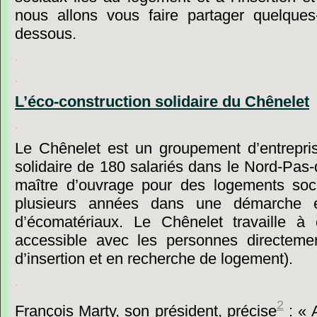
nous
allons
vous
faire
partager
quelques
dessous.
.
.
L’éco-construction
solidaire
du
Chênelet
.
Le
Chênelet
est
un
groupement
d’entrepri
solidaire
de
180
salariés
dans
le
Nord-Pas-
maître
d’ouvrage
pour
des
logements
soc
plusieurs
années
dans
une
démarche
d’écomatériaux.
Le
Chênelet
travaille
à
accessible
avec
les
personnes
directeme
d’insertion
et
en
recherche
de
logement).
.
2
François
Marty,
son
président,
précise
:
« 