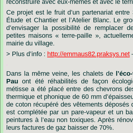
reconstruire
avec
eux-mêmes
et
avec
le
terr
Ce
projet
est
le
fruit
d’un
partenariat
entre
Étude
et
Chantier
et
l
’
Atelier
Blanc.
Le
gr
d
’
envisager
la
possibilité
de
remplacer
d
petites
maisons
«
terre-paille
»,
actuellem
mairie
du
village.
>
Plus
d’info
:
http://emmaus82.praksys.net
.
Dans
la
même
veine,
les
chalets
de
l’éco-
Pau
ont
été
réhabilités
de
façon
écolog
métisse
a
été
placé
entre
des
chevrons
de
thermique
et
phonique
de
60
mm
d
’
épaisseu
de
coton
récupéré
des
vêtements
déposés
est
complétée
par
un
pare-vapeur
et
un
ba
peintures
à
l
’
eau
non
toxiques.
Après
rénov
leurs
factures
de
gaz
baisser
de
70%.