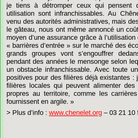
je
tiens
à
détromper
ceux
qui
pensent
utilisation
sont
infranchissables.
Au
Chêne
venu
des
autorités
administratives,
mais
de
le
gâteau,
nous
ont
même
annoncé
un
coû
moyen
d’une
assurance
grâce
à
l’utilisation
« barrières
d’entrée »
sur
le
marché
des
éco
grands
groupes
vont
s’engouffrer
dedan
pendant
des
années
le
mensonge
selon
le
un
obstacle
infranchissable.
Avec
toute
un
positives
pour
des
filières
déjà
existantes
:
filières
locales
qui
peuvent
alimenter
des
propres
au
territoire,
comme
les
carrières
fournissent
en
argile. »
>
Plus
d’info
:
www.chenelet.org
–
03
21
10
.
.