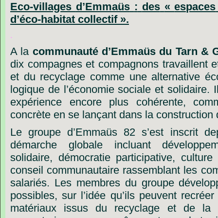
Eco-villages
d’Emmaüs
:
des
«
espaces
d
’
éco-habitat
collectif ».
.
A
la
communauté
d’Emmaüs
du
Tarn
&
dix
compagnes
et
compagnons
travaillent
e
et
du
recyclage
comme
une
alternative
éc
logique
de
l
’
économie
sociale
et
solidaire.
I
expérience
encore
plus
cohérente,
comm
concrète
en
se
lançant
dans
la
construction
Le
groupe
d’Emmaüs
82
s’est
inscrit
de
démarche
globale
incluant
développem
solidaire,
démocratie
participative,
culture
conseil
communautaire
rassemblant
les
com
salariés.
Les
membres
du
groupe
dévelop
possibles,
sur
l’idée
qu’ils
peuvent
recréer
matériaux
issus
du
recyclage
et
de
la