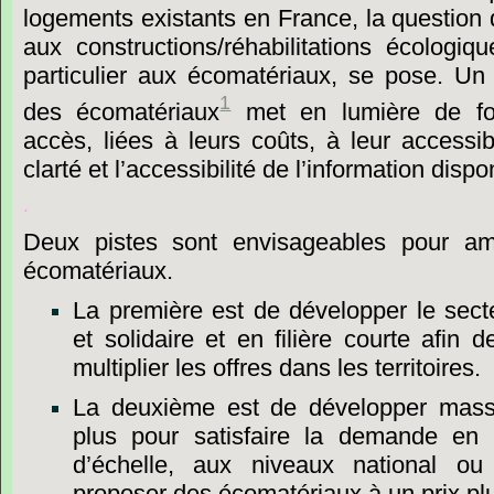
logements
existants
en
France,
la
question
aux
constructions/réhabilitations
écologiqu
particulier
aux
écomatériaux,
se
pose.
Un
1
des
écomatériaux
met
en
lumière
de
f
accès,
liées
à
leurs
coûts,
à
leur
accessibi
clarté
et
l’accessibilité
de
l’information
dispo
.
Deux
pistes
sont
envisageables
pour
am
écomatériaux.
La
première
est
de
développer
le
sect
et
solidaire
et
en
filière
courte
afin
d
multiplier
les
offres
dans
les
territoires.
La
deuxième
est
de
développer
mass
plus
pour
satisfaire
la
demande
en
d
’
échelle,
aux
niveaux
national
ou
proposer
des
écomatériaux
à
un
prix
pl