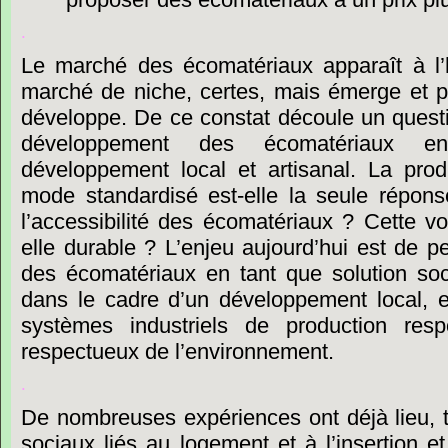
.
Le
marché
des
écomatériaux
apparaît
à
l
’
marché
de
niche,
certes,
mais
émerge
et
p
développe
.
De
ce
constat
découle
un
quest
développement
des
écomatériaux
en
développement
local
et
artisanal.
La
prod
mode
standardisé
est-elle
la
seule
répons
l
’
accessibilité
des
écomatériaux
?
Cette
vo
elle
durable
?
L’enjeu
aujourd’hui
est
de
pe
des
écomatériaux
en
tant
que
solution
soc
dans
le
cadre
d’un
développement
local,
e
systèmes
industriels
de
production
resp
respectueux
de
l’environnement.
.
De
nombreuses
expériences
ont
déjà
lieu,
sociaux
liés
au
logement
et
à
l’insertion
et