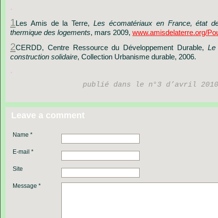
.
1
Les
Amis
de
la
Terre,
Les
écomatériaux
en
France,
état
d
thermique
des
logements
,
mars
2009,
www.amisdelaterre.org/Pou
2
CERDD,
Centre
Ressource
du
Développement
Durable,
Le
construction
solidaire
,
Collection
Urbanisme
durable,
2006.
.
publié dans le n°3 d’avril 201
Leave a comment
Name *
E-mail *
Site
Message *