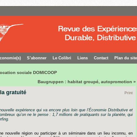
conomie(s)
S’abonner
Le Colibri
Liens
Contact
Plan du site
 vocation sociale DOMICOOP
Baugruppen : habitat groupé, autopromotion »
la gratuité
Print
nouvelle
expérience
qui
va
encore
plus
loin
que
l’Économie
Distributive
et
ombreux
qu’on
ne
le
pense
:
1,7
millions
de
pratiquants
sur
la
planète,
qui
fing.
ne
nouvelle
région
ou
participer
à
un
séminaire
dans
un
lieu
inconnu,
en