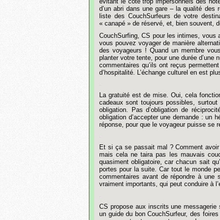
évitant
le
côté
trop
impersonnels
des
hôt
d’un
abri
dans
une
gare
–
la
qualité
des
liste
des
CouchSurfeurs
de
votre
destin
« canapé »
de
réservé,
et,
bien
souvent,
d
CouchSurfing,
CS
pour
les
intimes,
vous
vous
pouvez
voyager
de
manière
alternat
des
voyageurs
!
Quand
un
membre
vou
planter
votre
tente,
pour
une
durée
d
’
une
n
commentaires
qu’ils
ont
reçus
permettent
d’hospitalité.
L’échange
culturel
en
est
plu
.
La
gratuité
est
de
mise.
Oui,
cela
fonctio
cadeaux
sont
toujours
possibles,
surtout
obligation.
Pas
d’obligation
de
réciprocit
obligation
d’accepter
une
demande
:
un
h
réponse,
pour
que
le
voyageur
puisse
se
r
.
Et
si
ça
se
passait
mal
?
Comment
avoir
mais
cela
ne
taira
pas
les
mauvais
cou
quasiment
obligatoire,
car
chacun
sait
qu
portes
pour
la
suite.
Car
tout
le
monde
pe
commentaires
avant
de
répondre
à
une
s
vraiment
importants,
qui
peut
conduire
à
l
.
CS
propose
aux
inscrits
une
messagerie
un
guide
du
bon
CouchSurfeur,
des
foires