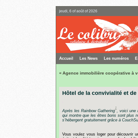
jeudi, 6 of août of 2026
Accueil
Les News
Les numéros
E
« Agence immobilière coopérative à
Hôtel de la convivialité et de 
.
1
Après
les
Rainbow
Gathering
,
voici
une
qui
montre
que
les
êtres
bons
sont
plus
n
s’hébergent
gratuitement
grâce
à
CouchSur
.
Vous
voulez
vous
loger
pour
découvrir
u