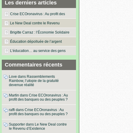
Les derniers articles
Crise ECOronavirus : Au profit des
banques ou des peuples ?
Le New Deal contre le Revenu
d’Existence
Brigitte Carraz : l’Économie Solidaire
dans les actes !
Éducation dépolluée de l’argent
L’éducation… au service des gens
Commentaires récents
Love
dans
Rassemblements
Rainbow, l’utopie de la gratuité
devenue réalité
Martin
dans
Crise ECOronavirus : Au
profit des banques ou des peuples ?
raffi
dans
Crise ECOronavirus : Au
profit des banques ou des peuples ?
Supporter
dans
Le New Deal contre
le Revenu d’Existence