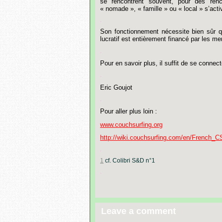
se
rencontrent
souvent,
pour
des
renc
« nomade »,
« famille »
ou
« local »
s’acti
.
Son
fonctionnement
nécessite
bien
sûr
q
lucratif
est
entièrement
financé
par
les
me
.
Pour
en
savoir
plus,
il
suffit
de
se
connect
.
Eric
Goujot
.
Pour
aller
plus
loin
:
www.couchsurfing.org
http://wiki.couchsurfing.com/en/French_C
.
1
cf.
Colibri
S&D
n°1
.
Leave a comment