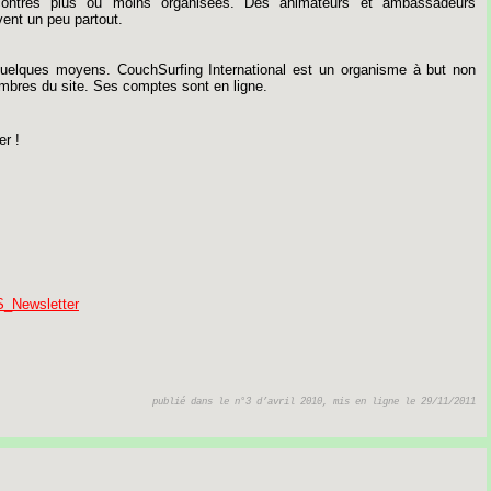
ontres
plus
ou
moins
organisées.
Des
animateurs
et
ambassadeurs
vent
un
peu
partout.
uelques
moyens.
CouchSurfing
International
est
un
organisme
à
but
non
mbres
du
site.
Ses
comptes
sont
en
ligne.
er
!
S_Newsletter
publié dans le n°3 d’avril 2010, mis en ligne le 29/11/2011