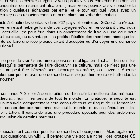
els
et
sans
dépenser
d’argent
?
Vous
pourriez
vous
contenter
d’un
pont
ou
rencontres
sera
sûrement
aléatoire
-,
mais
vous
pouvez
aussi
consulter
la
ation
:
quelques
échanges
par
email
et
le
tour
est
joué,
vous
avez
un
éjà
reçu
des
renseignements
et
bons
plans
sur
votre
destination.
aide
à
établir
des
contacts
dans
232
pays
et
territoires.
Grâce
à
ce
réseau,
ive,
en
étant
hébergé
lors
de
vos
voyages
et/ou
en
rencontrant
chez
vous
s
accueille,
ça
peut
être
dans
un
appartement
de
luxe
ou
une
cour
pour
uit
ou
deux,
ou
davantage.
Les
profils
détaillés
des
membres,
ainsi
que
les
de
se
faire
une
idée
précise
avant
d’accepter
ou
d’envoyer
une
demande
s
riche
!
nne
pour
de
vrai
!
sans
arrière-pensées
ni
obligation
d’achat.
Bien
sûr,
les
lorsqu’ils
permettent
de
faire
découvrir
sa
culture,
mais
ce
n’est
pas
une
é
:
on
peut
être
hébergé
sans
héberger
soi-même,
ou
l’inverse.
Aucune
ébergeur
peut
refuser
une
demande
sans
se
justifier.
Seule
est
attendue
la
etourner.
confiance
?
Se
fier
à
son
intuition
est
bien
sûr
la
meilleure
des
méthode,
cheurs…
hum
!
les
peurs
de
tout
le
monde.
En
pratique,
la
sécurité
est
’un
mauvais
comportement
sera
connu
de
tous
et
risque
de
lui
fermer
les
ut
donner
des
commentaires
sur
tout
le
monde,
et
qu’en
général
on
lit
les
ollicitation.
Il
existe
de
plus
une
procédure
spéciale
pour
des
problèmes
’exclusion
de
certains
membres.
spécialement
adaptée
pour
les
demandes
d’hébergement.
Mais
également
aux
questions,
un
wiki…
Il
permet
une
vie
sociale
riche
:
des
groupes
CS