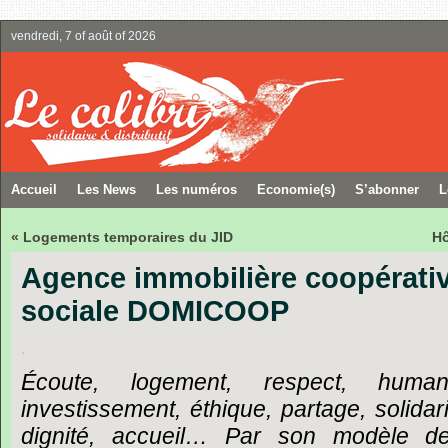
vendredi, 7 of août of 2026
Accueil
Les News
Les numéros
Economie(s)
S’abonner
L
« Logements temporaires du JID
Hô
Agence immobilière coopérativ
sociale DOMICOOP
.
Écoute, logement, respect, human
investissement, éthique, partage, solidari
dignité, accueil… Par son modèle de g