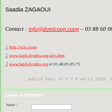
Saadia ZAGAOUI
.
Contact :
info@domicoop.coop
– 03 88 60 06
.
1
http://scic.coop
2
www.fapil.dyndns.org/aivs.htm
3
www.fapil.dyndns.org
et
01.48.05.05.75
.
publié dans le n°3 d’avril 2010, 
Leave a comment
Name *