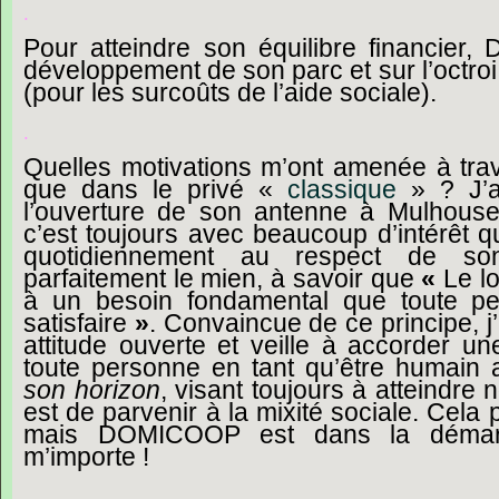
.
Pour atteindre son équilibre financier
développement de son parc et sur l’octro
(pour les surcoûts de l’aide sociale).
.
Quelles
motivations
m’ont
amenée
à
tra
que
dans
le
privé
«
classique
»
?
J
’
a
l
’
ouverture
de
son
antenne
à
Mulhous
c
’
est
toujours
avec
beaucoup
d
’
intérêt
q
quotidiennement
au
respect
de
so
parfaitement
le
mien,
à
savoir
que
«
Le
l
à
un
besoin
fondamental
que
toute
pe
satisfaire
»
.
Convaincue
de
ce
principe,
j
’
attitude
ouverte
et
veille
à
accorder
un
toute
personne
en
tant
qu
’
être
humain
son
horizon
,
visant
toujours
à
atteindre
n
est
de
parvenir
à
la
mixité
sociale.
Cela
mais
DOMICOOP
est
dans
la
déma
m
’
importe
!
.