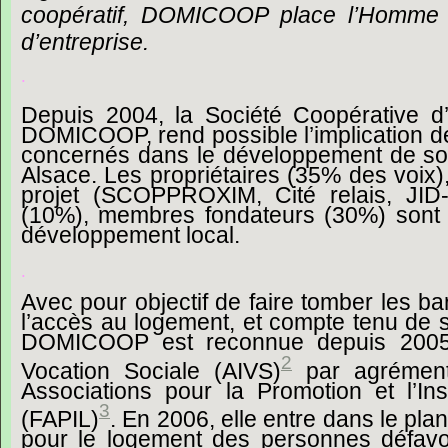
coopératif, DOMICOOP place l’Homme 
d’entreprise.
.
Depuis
2004,
la
Société
Coopérative
d
DOMICOOP,
rend
possible
l
’
implication
d
concernés
dans
le
développement
de
s
Alsace.
Les
propriétaires
(35%
des
voix)
projet
(SCOPPROXIM,
Cité
relais,
JI
(10%),
membres
fondateurs
(30%)
sont
développement
local.
.
Avec
pour
objectif
de
faire
tomber
les
ba
l
’
accès
au
logement,
et
compte
tenu
de
DOMICOOP
est
reconnue
depuis
200
2
Vocation
Sociale
(AIVS)
par
agrémen
Associations
pour
la
Promotion
et
l
’
Ins
3
(FAPIL)
.
En
2006,
elle
entre
dans
le
pla
pour
le
logement
des
personnes
défavo