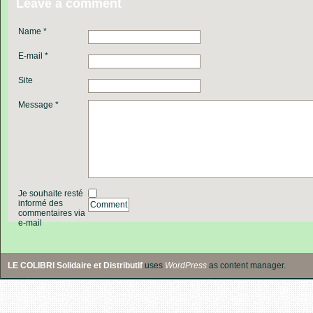
Leave a comment
Name *
E-mail *
Site
Message *
Je souhaite resté
informé des
Comment
commentaires via
e-mail
LE COLIBRI Solidaire et Distributif
uses
WordPress
as content manager.