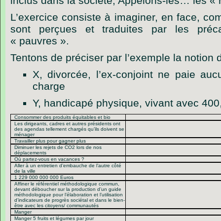
inclus dans la société, Appelons-les… les « 
L’exercice consiste à imaginer, en face, c
sont perçues et traduites par les préc
« pauvres ».
Tentons de préciser par l’exemple la notion 
X, divorcée, l’ex-conjoint ne paie au
charge
Y, handicapé physique, vivant avec 400
Consommer des produits équitables et bio
Les dirigeants, cadres et autres présidents ont
des agendas tellement chargés qu’ils doivent se
ménager
Travailler plus pour gagner plus
Diminuer les rejets de CO2 lors de nos
déplacements
Où partez-vous en vacances ?
Aller à un entretien d’embauche de l’autre côté
de la ville
1 229 000 000 000 Euros
Affiner le référentiel méthodologique commun,
devant déboucher sur la production d’un guide
méthodologique pour l’élaboration et l’utilisation
d’indicateurs de progrès sociétal et dans le bien-
être avec les citoyens/ communautés
Manger
Manger 5 fruits et légumes par jour