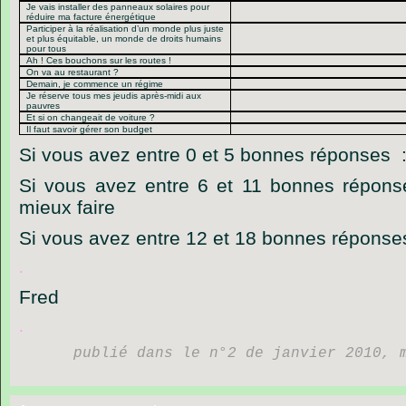
Je vais installer des panneaux solaires pour
réduire ma facture énergétique
Participer à la réalisation d’un monde plus juste
et plus équitable, un monde de droits humains
pour tous
Ah ! Ces bouchons sur les routes !
On va au restaurant ?
Demain, je commence un régime
Je réserve tous mes jeudis après-midi aux
pauvres
Et si on changeait de voiture ?
Il faut savoir gérer son budget
Si vous avez entre 0 et 5 bonnes réponses : 
Si vous avez entre 6 et 11 bonnes répons
mieux faire
Si vous avez entre 12 et 18 bonnes réponses 
.
Fred
.
publié dans le n°2 de janvier 2010, 