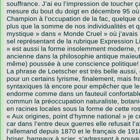
souffrance. J’ai eu l’impression de toucher
mesure du bout du doigt en décembre 95 où
Champion à l’occupation de la fac, quelque c
plus que la somme de nos individualités et 
mystique » dans « Monde Cruel » où j’avais é
sel représentant de la rubrique Expression Li
» est aussi la forme insolemment moderne, m
ancienne dans la philosophie antique maïeuti
même) poussée à une conscience politique!
La phrase de Loetscher est très belle aussi
pour un certains lyrisme, finalement, mais f
syntaxiques là encore pour empêcher que le l
endorme comme dans un fauteuil confortabl
commun la préoccupation naturaliste, botani
en racines locales sous la forme de cette ro
« Aux origines, point d’hymne national » je 
car dans l’entre deux guerres elle refusait l’
l’allemand depuis 1870 et le français de 191
briser, barreaux à scier, s’adressent à nouv