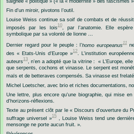
saignée « politique » (« la « modernité » des fascismes »
Fin d’un miroir, pivotons l’outil.
Louise Weiss continue sa soif de combats et de réussit
10
imposés par les lois
, par l’anatomie. Elle espèr
symbolique par sa volonté de lionne …
11
Dernier regard pour le peuple : l’
homo europeanus
ne
12
des « Etats-Unis d’Europe »
. L’institution européen
13
auteurs
, n’en a adopté que la vitrine : « L’Europe, elle
que serpents, cochons et vinasse. Le serpent est monét
maïs et de betteraves compensés. Sa vinasse est frelaté
Michel Loetscher, avec brio et riches documentations, no
Une lettre, plus encore qu’une biographie, qui mise en 
d’horizons-réflexions.
Texte au présent clôt par le « Discours d’ouverture du 
15
suffrage universel »
, Louise Weiss tend une dernièr
mensonge ne porte aucun fruit. ».
Révérences…