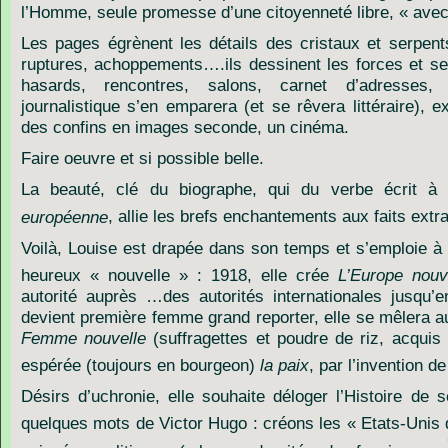
l’Homme, seule promesse d’une citoyenneté libre, « avec
Les pages égrènent les détails des cristaux et serpent
ruptures, achoppements….ils dessinent les forces et ses
hasards, rencontres, salons, carnet d’adresses,
journalistique s’en emparera (et se rêvera littéraire),
des confins en images seconde, un cinéma.
Faire oeuvre et si possible belle.
La beauté, clé du biographe, qui du verbe écrit à 
européenne
, allie les brefs enchantements aux faits extr
Voilà, Louise est drapée dans son temps et s’emploie à
heureux « nouvelle » : 1918, elle crée
L’Europe nouv
autorité auprès …des autorités internationales jusqu’
devient première femme grand reporter, elle se mêlera au
Femme nouvelle
(suffragettes et poudre de riz, acquis
espérée (toujours en bourgeon)
la paix
, par l’invention de
Désirs d’uchronie, elle souhaite déloger l’Histoire de se
quelques mots de Victor Hugo : créons les « Etats-Unis 