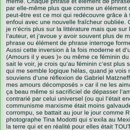
même. Chaque phrase et élément de phrase p
par elle-même plus que comme un élément d
peut-être est ce moi qui redécouvre grâce à ton
enfoui avec une nouvelle fraîcheur oubliée. 
je n’écris plus sur la littérature mais que su
l’auteur, et j’avoue y avoir souvent plus de 
phrase ou élément de phrase interroge form
Aussi cette inversion à la fois moderne et d’
(Amours il y eues )» ou même ce féminin du p
sait le voir, je crois qu’au féminin c’est plu
qui me semble logique hélas, quand je vois 
souviens d’une réflexion de Gabriel Matzneff s
mes amours décomposés » car il ne les aima
ça beau même si sacrificiel de dépasser l’a
contrarié par celui universel (ou qui l’était e
communisme marxisme était moins galvaudé 
corrompu, se battait au jour le jour comme
photographe Tina Modotti qui s’exila au Me
la terre qui et en réalité pour elles était 