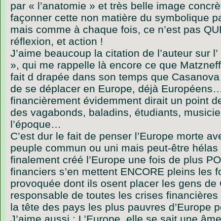
par « l’anatomie » et très belle image concr
façonner cette non matière du symbolique pa
mais comme à chaque fois, ce n’est pas QU
réflexion, et action !
J’aime beaucoup la citation de l’auteur sur 
», qui me rappelle là encore ce que Matzneff 
fait d drapée dans son temps que Casanova o
de se déplacer en Europe, déjà Européens…. 
financièrement évidemment dirait un point d
des vagabonds, baladins, étudiants, musici
l’époque…
C’est dur le fait de penser l’Europe morte av
peuple commun ou uni mais peut-être hélas 
finalement créé l’Europe une fois de plus 
financiers s’en mettent ENCORE pleins les fou
provoquée dont ils osent placer les gens 
responsable de toutes les crises financière
la tête des pays les plus pauvres d’Europe po
J’aime aussi : L’Europe, elle se sait une âme