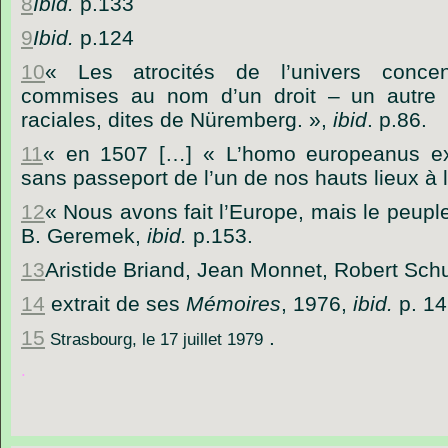
8
Ibid.
p.133
9
Ibid.
p.124
10
« Les atrocités de l’univers concent
commises au nom d’un droit – un autre dr
raciales, dites de Nüremberg. »,
ibid
. p.86.
11
« en 1507 […] « L’homo europeanus exis
sans passeport de l’un de nos hauts lieux à l
12
« Nous avons fait l’Europe, mais le peupl
B. Geremek,
ibid.
p.153.
13
Aristide Briand, Jean Monnet, Robert Sc
14
extrait de ses
Mémoires
, 1976,
ibid.
p. 14
15
.
Strasbourg, le 17 juillet 1979
.