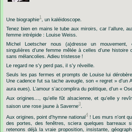
1
Une biographie
, un kaléidoscope.
Tenez bien en mains le tube aux miroirs, car l’allure, au
femme intrépide : Louise Weiss.
Michel Loetscher nous (a)dresse un mouvement, 
singulières d’une femme mêlée à celles d’une histoire 
sans mélancolies. Adieu tristesse !
Le regard ne s’y perd pas, il s’y réveille.
Seuls les pas fermes et prompts de Louise lui dérobèren
Une cadence fut sa tache aveugle, son « regret » d’un 
aura eues). L’amour s’accomplira du politique, d’un « Ose
Aux origines…, qu’elle fût alsacienne, et qu’elle y revîn
3
saison une rose jaune à Saverne
.
4
Aux origines, point d’hymne national
! Les murs n’ont qu’
des portes, des fenêtres, sciera quelques barreaux si
retenons déjà la vraie proposition, insistante, géograp