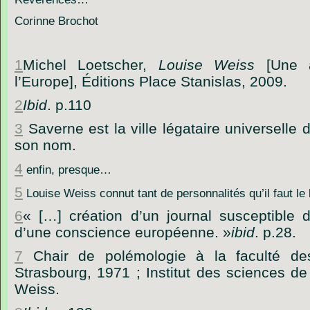
Corinne Brochot
1
Michel Loetscher,
Louise Weiss
[Une a
l’Europe], Éditions Place Stanislas, 2009.
2
Ibid
. p.110
3
Saverne est la ville légataire universelle
son nom.
4
enfin, presque…
5
Louise Weiss connut tant de personnalités qu’il faut le l
6
« […] création d’un journal susceptible d
d’une conscience européenne. »
ibid
. p.28.
7
Chair de polémologie à la faculté de
Strasbourg, 1971 ; Institut des sciences de
Weiss.