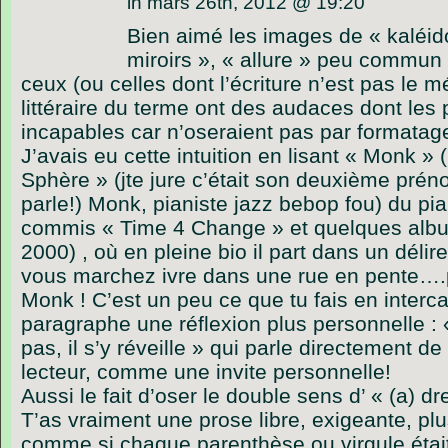
in mars 26th, 2012 @ 19:20
Bien aimé les images de « kaléid
miroirs », « allure » peu commun
ceux (ou celles dont l’écriture n’est pas le 
littéraire du terme ont des audaces dont les p
incapables car n’oseraient pas par formatage
J’avais eu cette intuition en lisant « Monk »
Sphère » (jte jure c’était son deuxième pré
parle!) Monk, pianiste jazz bebop fou) du pia
commis « Time 4 Change » et quelques album
2000) , où en pleine bio il part dans un déli
vous marchez ivre dans une rue en pente….p
Monk ! C’est un peu ce que tu fais en interc
paragraphe une réflexion plus personnelle : 
pas, il s’y réveille » qui parle directement d
lecteur, comme une invite personnelle!
Aussi le fait d’oser le double sens d’ « (a) dr
T’as vraiment une prose libre, exigeante, plu
comme si chaque parenthèse ou virgule était