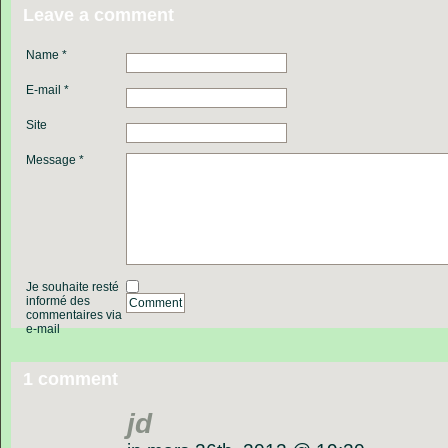
Leave a comment
Name *
E-mail *
Site
Message *
Je souhaite resté
informé des
Comment
commentaires via
e-mail
1 comment
jd