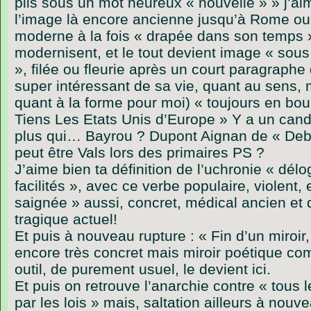
plis sous un mot heureux « nouvelle » » j’a
l’image là encore ancienne jusqu’à Rome ou 
moderne à la fois « drapée dans son temps », 
modernisent, et le tout devient image « sou
», filée ou fleurie après un court paragraphe
super intéressant de sa vie, quant au sens,
quant à la forme pour moi) « toujours en bou
Tiens Les Etats Unis d’Europe » Y a un candi
plus qui… Bayrou ? Dupont Aignan de « Deb
peut être Vals lors des primaires PS ?
J’aime bien ta définition de l’uchronie « délo
facilités », avec ce verbe populaire, violent
saignée » aussi, concret, médical ancien et
tragique actuel!
Et puis à nouveau rupture : « Fin d’un miroir, 
encore très concret mais miroir poétique c
outil, de purement usuel, le devient ici.
Et puis on retrouve l’anarchie contre « tous
par les lois » mais, saltation ailleurs à nouv