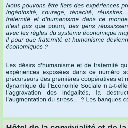
Nous
pouvons
être
fiers
des
expériences
pr
Ingéniosité,
courage,
ténacité,
réussites
fraternité
et
d’humanisme
dans
ce
monde
n’est
pas
que
pourri
,
des
gens
réussissen
avec
les
règles
du
système
économique
maj
il
pour
que
fraternité
et
humanisme
devienn
économiques ?
.
Les désirs d’humanisme et de fraternité qu
expériences exposées dans ce numéro so
précurseurs des premières coopératives et m
dynamique de l’Économie Sociale n’a-t-elle
l’aggravation des inégalités, la destruc
l’augmentation du stress… ? Les banques c
Hôtel de la convivialité et de la