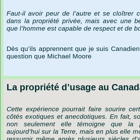
.
Faut-il
avoir
peur
de
l’autre
et
se
cloîtrer
c
dans
la
propriété
privée,
mais
avec
une
b
que
l’homme
est
capable
de
respect
et
de
b
.
Dès
qu’ils
apprennent
que
je
suis
Canadien
question
que
Michael
Moore
La propriété d’usage au Canad
.
Cette
expérience
pourrait
faire
sourire
cer
côtés
exotiques
et
anecdotiques.
En
fait,
s
non
seulement
elle
témoigne
que
la
aujourd’hui
sur
la
Terre,
mais
en
plus
elle
mo
ressurgir
même
après
plusieurs
siècles
d’