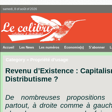
samedi, 8 of août of 2026
Accueil
Les News
Les numéros
Economie(s)
S’abonner
L
Category » Propriété d’usage
Revenu d’Existence : Capitali
Distributisme ?
.
De nombreuses propositions
partout, à droite comme à gauc