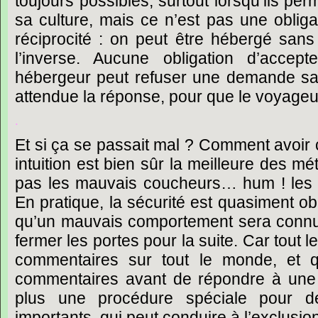
toujours
possibles,
surtout
lorsqu’ils
perm
sa
culture,
mais
ce
n’est
pas
une
obliga
réciprocité
:
on
peut
être
hébergé
sans
l’inverse.
Aucune
obligation
d’accepte
hébergeur
peut
refuser
une
demande
s
attendue
la
réponse,
pour
que
le
voyageu
.
Et
si
ça
se
passait
mal
?
Comment
avoir
intuition
est
bien
sûr
la
meilleure
des
mét
pas
les
mauvais
coucheurs…
hum
!
les
En
pratique,
la
sécurité
est
quasiment
ob
qu’un
mauvais
comportement
sera
conn
fermer
les
portes
pour
la
suite.
Car
tout
l
commentaires
sur
tout
le
monde,
et
commentaires
avant
de
répondre
à
une
plus
une
procédure
spéciale
pour
d
importants,
qui
peut
conduire
à
l’exclusio