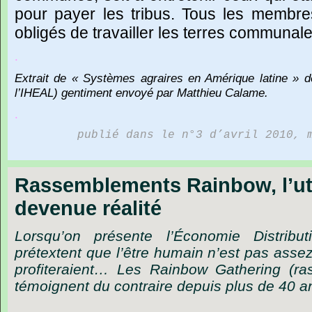
pour payer les tribus. Tous les membres
obligés de travailler les terres communale
.
Extrait
de
« Systèmes
agraires
en
Amérique
latine »
d
l’IHEAL)
gentiment
envoyé
par
Matthieu
Calame.
.
publié dans le n°3 d’avril 2010, 
Rassemblements Rainbow, l’uto
devenue réalité
Lorsqu’on présente l’Économie Distrib
prétextent que l’être humain n’est pas asse
profiteraient… Les Rainbow Gathering (ra
témoignent du contraire depuis plus de 40 a