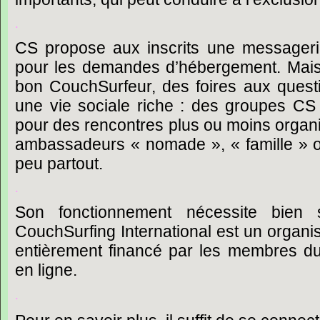
.
CS
propose
aux
inscrits
une
messageri
pour
les
demandes
d’hébergement.
Mai
bon
CouchSurfeur,
des
foires
aux
quest
une
vie
sociale
riche
:
des
groupes
CS
pour
des
rencontres
plus
ou
moins
organ
ambassadeurs
« nomade »,
« famille »
peu
partout.
.
Son
fonctionnement
nécessite
bien
CouchSurfing
International
est
un
organi
entièrement
financé
par
les
membres
d
en
ligne.
.