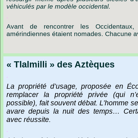
véhiculés
par
le
modèle
occidental.
.
Avant
de
rencontrer
les
Occidentaux,
amérindiennes
étaient
nomades.
Chacune
a
« Tlalmilli » des Aztèques
.
La
propriété
d’usage,
proposée
en
Éc
remplacer
la
propriété
privée
(qui
n’
possible),
fait
souvent
débat.
L’homme
se
avare
depuis
la
nuit
des
temps…
Cert
avec
réussite.
.