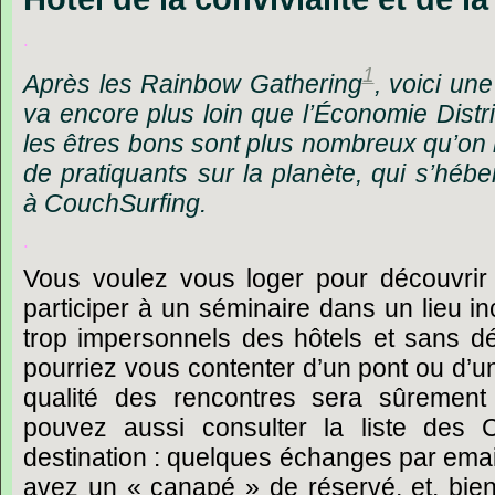
.
1
Après
les
Rainbow
Gathering
,
voici
une
va
encore
plus
loin
que
l’Économie
Distr
les
êtres
bons
sont
plus
nombreux
qu’on
de
pratiquants
sur
la
planète,
qui
s’hébe
à
CouchSurfing.
.
Vous
voulez
vous
loger
pour
découvrir
participer
à
un
séminaire
dans
un
lieu
in
trop
impersonnels
des
hôtels
et
sans
d
pourriez
vous
contenter
d’un
pont
ou
d’u
qualité
des
rencontres
sera
sûrement
pouvez
aussi
consulter
la
liste
des
destination
:
quelques
échanges
par
emai
avez
un
« canapé »
de
réservé,
et,
bie