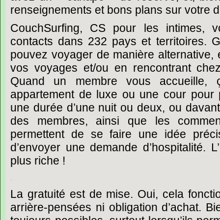
renseignements
et
bons
plans
sur
votre
d
CouchSurfing,
CS
pour
les
intimes,
v
contacts
dans
232
pays
et
territoires.
G
pouvez
voyager
de
manière
alternative,
vos
voyages
et/ou
en
rencontrant
che
Quand
un
membre
vous
accueille,
appartement
de
luxe
ou
une
cour
pour
une
durée
d
’
une
nuit
ou
deux,
ou
davant
des
membres,
ainsi
que
les
comment
permettent
de
se
faire
une
idée
préci
d’envoyer
une
demande
d’hospitalité.
L
plus
riche
!
.
La
gratuité
est
de
mise.
Oui,
cela
foncti
arrière-pensées
ni
obligation
d’achat.
Bi