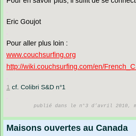
Pour
en
savoir
plus,
il
suffit
de
se
connect
.
Eric
Goujot
.
Pour
aller
plus
loin
:
www.couchsurfing.org
http://wiki.couchsurfing.com/en/French_
.
1
cf.
Colibri
S&D
n°1
.
publié dans le n°3 d’avril 2010, 
Maisons ouvertes au Canada