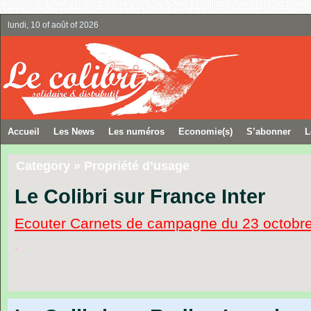
lundi, 10 of août of 2026
Accueil
Les News
Les numéros
Economie(s)
S’abonner
L
Category » Propriété d’usage
Le Colibri sur France Inter
Ecouter Carnets de campagne du 23 octobr
.