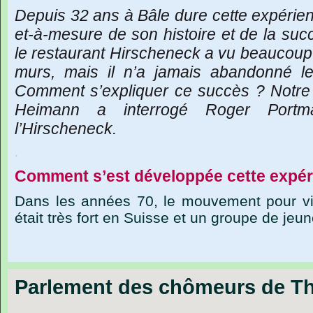
Depuis
32
ans
à
Bâle
dure
cette
expérie
et-à-mesure
de
son
histoire
et
de
la
suc
le
restaurant
Hirscheneck
a
vu
beaucoup
murs,
mais
il
n’a
jamais
abandonné
l
Comment
s’expliquer
ce
succès
?
Notre
Heimann
a
interrogé
Roger
Portm
l’Hirscheneck.
.
Comment s’est développée cette expér
Dans les années 70, le mouvement pour vivr
était très fort en Suisse et un groupe de jeu
Parlement des chômeurs de T