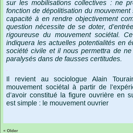
sur
les
mobilisations
collectives
:
ne
pr
fonction
de
dépolitisation
du
mouvement
capacité
à
en
rendre
objectivement
com
question
nécessite
de
se
doter,
d’entré
rigoureuse
du
mouvement
sociétal.
Ce
indiquera
les
actuelles
potentialités
en
é
société
civile
et
il
nous
permettra
de
ne
paralysés
dans
de
fausses
certitudes.
.
Il
revient
au
sociologue
Alain
Tourai
mouvement
sociétal
à
partir
de
l’expér
d’avoir
constitué
la
figure
ouvrière
en
s
est
simple
:
le
mouvement
ouvrier
« Older