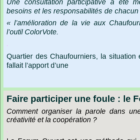
Une
consultation
participative
a
été
m
besoins
et
les
responsabilités
de
chacun
« l
’
amélioration
de
la
vie
aux
Chaufour
l’outil
ColorVote.
.
Quartier
des
Chaufourniers,
la
situation
fallait
l
’
apport
d
’
une
Faire participer une foule : le
Comment
organiser
la
parole
dans
un
créativité
et
la
coopération
?
.