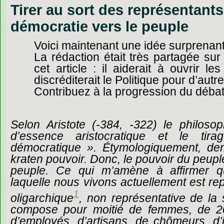
Tirer au sort des représentants 
démocratie vers le peuple
Voici
maintenant
une
idée
surprenant
La
rédaction
était
très
partagée
sur
cet
article :
il
aiderait
à
ouvrir
les
discréditerait
le
Politique
pour
d’autre
Contribuez
à
la
progression
du
déba
.
Selon
Aristote
(-384,
-322)
le
philoso
d’essence
aristocratique
et
le
tira
démocratique ».
Étymologiquement,
de
kraten
pouvoir.
Donc,
le
pouvoir
du
peupl
peuple.
Ce
qui
m’amène
à
affirmer
q
laquelle
nous
vivons
actuellement
est
re
1
oligarchique
,
non
représentative
de
la
compose
pour
moitié
de
femmes,
de
2
d’employés,
d’artisans,
de
chômeurs,
d’