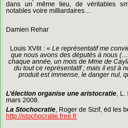
dans
un
même
lieu,
de
véritables
sm
notables
voire
milliardaires…
.
Damien
Rehar
.
Louis
XVIII
:
«
Le
représentatif
me
convi
que
nous
avons
des
députés
à
nous
(
chaque
année,
un
mois
de
Mme
de
Cay
du
tout
ce
représentatif
;
mais
il
est
à
n
produit
est
immense,
le
danger
nul,
q
.
L’élection
organise
une
aristocratie
,
L.
mars
2008.
La
Stochocratie
,
Roger
de
Sizif,
éd
les
b
http://stochocratie.free.fr
.