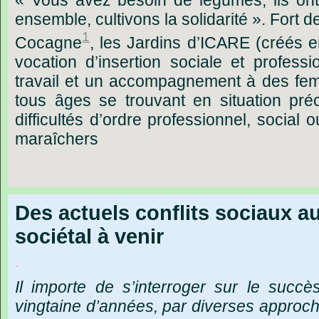
ensemble,
cultivons
la
solidarité ».
Fort
d
1
Cocagne
,
les
Jardins
d’ICARE
(créés
e
vocation
d
’
insertion
sociale
et
professi
travail
et
un
accompagnement
à
des
fe
tous
âges
se
trouvant
en
situation
pré
difficultés
d
’
ordre
professionnel,
social
o
maraîchers
Des actuels conflits sociaux 
sociétal à venir
.
Il
importe
de
s’interroger
sur
le
succè
vingtaine
d’années,
par
diverses
approc