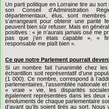
Un
parti
politique
en
Lorraine
tire
au
sort
son
Conseil
d’Administration
Régi
départementaux,
élus,
sont
membres
s’arrangeant
pour
obtenir
une
parité
f
peuvent
bien
sûr
refuser.
Mais
en
général
positives :
« je
n’aurais
jamais
osé
me
pr
pas
que
j’en
étais
capable »,
« fi
responsable
me
plaît
bien ».
.
Ce
que
notre
Parlement
pourrait
deven
Si
un
nombre
fait
l’unanimité
chez
les
échantillon
soit
représentatif
d’une
popul
(1
000).
Ce
nombre,
correspond
à
l’add
parlementaires,
l’assemblée
nationale
et
« vraie »
vie,
les
disparités
sociale
également
représentées
dans
les
deux
émoluments
de
chaque
parlementaire
so
d’avant
qu’ils
soient
tirés
au
sort.
Nous