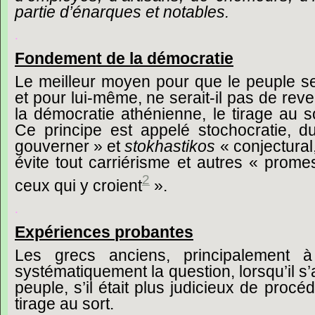
partie
d’énarques
et
notables.
.
Fondement
de
la
démocratie
Le
meilleur
moyen
pour
que
le
peuple
s
et
pour
lui-même,
ne
serait-il
pas
de
reve
la
démocratie
athénienne,
le
tirage
au
s
Ce
principe
est
appelé
stochocratie,
d
gouverner »
et
stokhastikos
« conjectural
évite
tout
carriérisme
et
autres
« prome
2
ceux
qui
y
croient
».
.
Expériences
probantes
Les
grecs
anciens,
principalement
à
systématiquement
la
question,
lorsqu’il
s’
peuple,
s’il
était
plus
judicieux
de
procéd
tirage
au
sort.