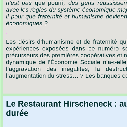
n’est
pas
que
pourri
,
des
gens
réussissen
avec
les
règles
du
système
économique
maj
il
pour
que
fraternité
et
humanisme
devienn
économiques ?
.
Les désirs d’humanisme et de fraternité qu
expériences exposées dans ce numéro so
précurseurs des premières coopératives et m
dynamique de l’Économie Sociale n’a-t-elle
l’aggravation des inégalités, la destruc
l’augmentation du stress… ? Les banques c
Le Restaurant Hirscheneck : a
durée
.