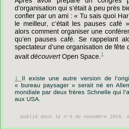
Après
avoir
préparé
un
congrès
d’organisation
qui
s’était
à
peu
près
bi
confier
par
un
ami :
« Tu
sais
quoi
Har
le
meilleur,
c’était
les
pauses
café »
alors
comment
organiser
une
confére
qu’en
pauses
café.
Se
rappelant
al
spectateur
d’une
organisation
de
fête
1
avait
découvert
Open
Space.
.
1
Il existe une autre version de l’ori
« bureau paysager » serait né en Alle
mondiale par deux frères Schnelle qui l’
aux USA.
.
publié dans le n°4 de novembre 2010, 