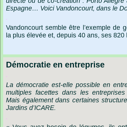
directe
ou
de
co-création
:
Porto
Allègre
Espagne…
Voici
Vandoncourt,
dans
le
Do
.
Vandoncourt
semble
être
l
’
exemple
de
g
la
plus
élevée
et,
depuis
40
ans,
ses
820
Démocratie en entreprise
.
La
démocratie
est-elle
possible
en
entr
multiples
facettes
dans
les
entreprises
Mais
également
dans
certaines
structur
Jardins
d’ICARE.
.
« Vous
avez
besoin
de
légumes,
ils
ont