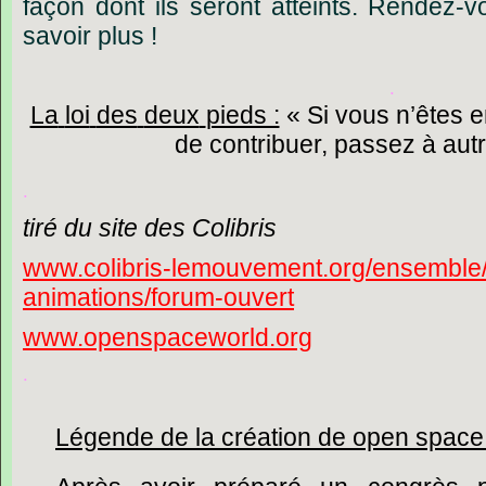
façon
dont
ils
seront
atteints.
Rendez-v
savoir
plus
!
.
La
loi
des
deux
pieds :
« Si
vous
n’êtes
e
de
contribuer,
passez
à
aut
.
tiré
du
site
des
Colibris
www.colibris-lemouvement.org/ensemble
animations/forum-ouvert
www.openspaceworld.org
.
Légende
de
la
création
de
open
space