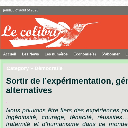
jeudi, 6 of août of 2026
Accueil
Les News
Les numéros
Economie(s)
S’abonner
L
Category » Démocratie
Sortir de l’expérimentation, gé
alternatives
.
Nous
pouvons
être
fiers
des
expériences
pr
Ingéniosité,
courage,
ténacité,
réussites
fraternité
et
d’humanisme
dans
ce
monde