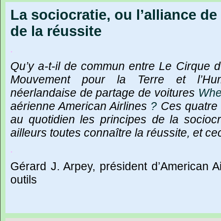
La sociocratie, ou l’alliance d
de la réussite
.
Qu
’
y
a-t-il
de
commun
entre
Le
Cirque
d
Mouvement
pour
la
Terre
et
l
’
Hu
néerlandaise
de
partage
de
voitures
Whe
aérienne
American
Airlines
?
Ces
quatre
au
quotidien
les
principes
de
la
sociocr
ailleurs
toutes
connaître
la
réussite,
et
cec
.
Gérard
J.
Arpey,
président
d
’
American
A
outils