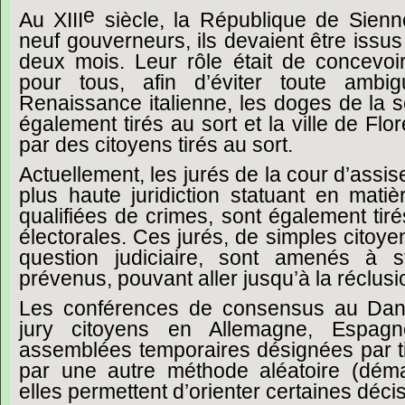
e
Au
XIII
siècle,
la
République
de
Sienn
neuf
gouverneurs,
ils
devaient
être
issus
deux
mois.
Leur
rôle
était
de
concevoi
pour
tous,
afin
d’éviter
toute
ambigu
Renaissance
italienne,
les
doges
de
la
s
également
tirés
au
sort
et
la
ville
de
Flo
par
des
citoyens
tirés
au
sort.
Actuellement,
les
jurés
de
la
cour
d’assis
plus
haute
juridiction
statuant
en
matiè
qualifiées
de
crimes,
sont
également
tir
électorales.
Ces
jurés,
de
simples
citoye
question
judiciaire,
sont
amenés
à
s
prévenus,
pouvant
aller
jusqu’à
la
réclusi
Les
conférences
de
consensus
au
Dan
jury
citoyens
en
Allemagne,
Espagn
assemblées
temporaires
désignées
par
par
une
autre
méthode
aléatoire
(dém
elles
permettent
d’orienter
certaines
déci