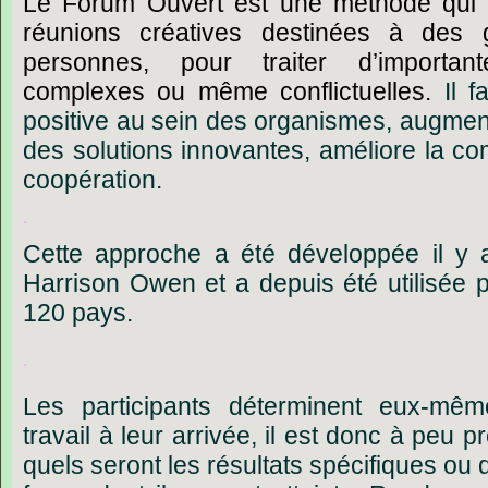
Le
Forum
Ouvert
est
une
méthode
qui
réunions
créatives
destinées
à
des
personnes,
pour
traiter
d
’
important
complexes
ou
même
conflictuelles.
Il
f
positive
au
sein
des
organismes,
augmen
des
solutions
innovantes,
améliore
la
co
coopération.
.
Cette
approche
a
été
développée
il
y
Harrison
Owen
et
a
depuis
été
utilisée
p
120
pays.
.
Les
participants
déterminent
eux-mêm
travail
à
leur
arrivée,
il
est
donc
à
peu
pr
quels
seront
les
résultats
spécifiques
ou