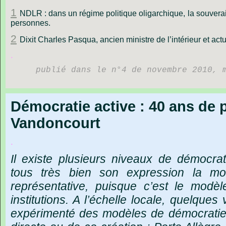
1
NDLR : dans un régime politique oligarchique, la souverai
personnes.
2
Dixit Charles Pasqua, ancien ministre de l’intérieur et act
.
publié dans le n°4 de novembre 2010, 
Démocratie active : 40 ans de 
Vandoncourt
.
Il
existe
plusieurs
niveaux
de
démocrat
tous
très
bien
son
expression
la
mo
représentative,
puisque
c
’
est
le
modèl
institutions.
A
l
’
échelle
locale,
quelques
expérimenté
des
modèles
de
démocrati