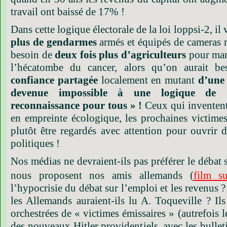
travail ont baissé de 17% !
Dans cette logique électorale de la loi loppsi-2, il
plus de gendarmes
armés et équipés de cameras m
besoin de
deux fois plus d’agriculteurs
pour man
l’hécatombe du cancer, alors qu’on aurait b
confiance partagée
localement en mutant
d’une 
devenue impossible à une logique de
reconnaissance pour tous » !
Ceux qui inventent
en empreinte écologique, les prochaines victimes
plutôt être regardés avec attention pour ouvrir
politiques !
Nos médias ne devraient-ils pas préférer le débat 
nous proposent nos amis allemands (
film su
l’hypocrisie du débat sur l’emploi et les revenus ?
les Allemands auraient-ils lu A. Toqueville ? Il
orchestrées de « victimes émissaires » (autrefois 
des nouveaux Hitler providentiels, avec les bulle