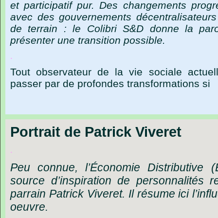
et
participatif
pur.
Des
changements
progr
avec
des
gouvernements
décentralisateurs
de
terrain :
le
Colibri
S&D
donne
la
par
présenter
une
transition
possible.
.
Tout
observateur
de
la
vie
sociale
actuel
passer
par
de
profondes
transformations
si
Portrait de Patrick Viveret
.
Peu
connue,
l’Économie
Distributive
(
source
d’inspiration
de
personnalités
r
parrain
Patrick
Viveret.
Il
résume
ici
l’inf
oeuvre.