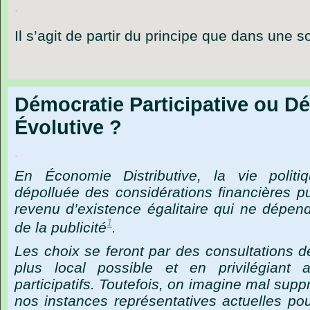
.
Il
s
’
agit
de
partir
du
principe
que
dans
une
so
Démocratie Participative ou D
Évolutive ?
.
En
Économie
Distributive,
la
vie
politi
dépolluée
des
considérations
financières
p
revenu
d’existence
égalitaire
qui
ne
dépend
1
de
la
publicité
.
Les
choix
se
feront
par
des
consultations
d
plus
local
possible
et
en
privilégiant
participatifs.
Toutefois,
on
imagine
mal
supp
nos
instances
représentatives
actuelles
pou