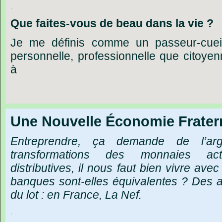
.
Que
faites-vous
de
beau
dans
la
vie ?
Je
me
définis
comme
un
passeur-cueil
personnelle,
professionnelle
que
citoyen
à
Une Nouvelle Économie Frater
Entreprendre,
ça
demande
de
l’ar
transformations
des
monnaies
act
distributives,
il
nous
faut
bien
vivre
avec
banques
sont-elles
équivalentes
?
Des
a
du
lot
:
en
France,
La
Nef.
.