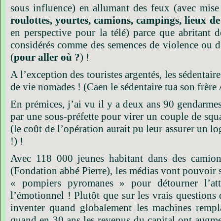
sous influence) en allumant des feux (avec mise
roulottes, yourtes, camions, campings, lieux de
en perspective pour la télé) parce que abritant 
considérés comme des semences de violence ou d’i
(
pour aller où ?
) !
A l’exception des touristes argentés, les sédentai
de vie nomades ! (Caen le sédentaire tua son frère 
En prémices, j’ai vu il y a deux ans 90 gendarme
par une sous-préfette pour virer un couple de squ
(le coût de l’opération aurait pu leur assurer un 
!) !
Avec 118 000 jeunes habitant dans des camion
(Fondation abbé Pierre), les médias vont pouvoir 
« pompiers pyromanes » pour détourner l’att
l’émotionnel ! Plutôt que sur les vrais questions
inventer quand globalement les machines rempla
quand en 30 ans les revenus du capital ont augm