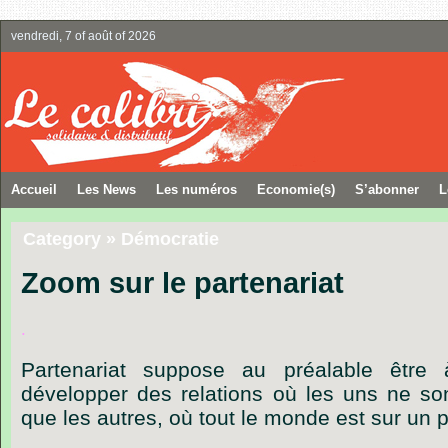
vendredi, 7 of août of 2026
Accueil
Les News
Les numéros
Economie(s)
S’abonner
L
Category » Démocratie
Zoom sur le partenariat
.
Partenariat
suppose
au
préalable
être
développer
des
relations
où
les
uns
ne
so
que
les
autres,
où
tout
le
monde
est
sur
un
p