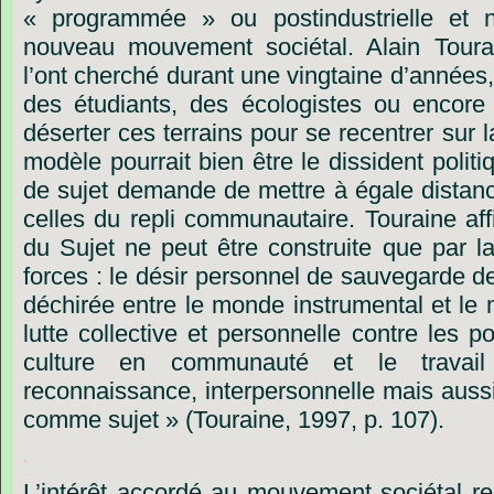
« programmée »
ou
postindustrielle
et
nouveau
mouvement
sociétal.
Alain
Toura
l
’
ont
cherché
durant
une
vingtaine
d’années,
des
étudiants,
des
écologistes
ou
encore
déserter
ces
terrains
pour
se
recentrer
sur
l
modèle
pourrait
bien
être
le
dissident
politi
de
sujet
demande
de
mettre
à
égale
distan
celles
du
repli
communautaire.
Touraine
af
du
Sujet
ne
peut
être
construite
que
par
l
forces :
le
désir
personnel
de
sauvegarde
d
déchirée
entre
le
monde
instrumental
et
le
lutte
collective
et
personnelle
contre
les
po
culture
en
communauté
et
le
travail
reconnaissance,
interpersonnelle
mais
auss
comme
sujet »
(Touraine,
1997,
p.
107).
.
L’intérêt
accordé
au
mouvement
sociétal
re