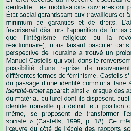
centralité
:
les
mobilisations
ouvrières
ont
p
État
social
garantissant
aux
travailleurs
et
à
minimum
de
garanties
et
de
droits.
L’a
favoriserait
dès
lors
l’apparition
de
forces
que
l
’
intégrisme
religieux
ou
la
révo
réactionnaire),
nous
faisant
basculer
dans
perspective
de
Touraine
a
trouvé
un
prol
Manuel
Castells
qui
voit,
dans
le
renversem
possibilité
d’une
reprise
de
mouvement
différentes
formes
de
féminisme,
Castells
s’
du
passage
d’une
identité
communautaire
identité-projet
apparait
ainsi
« lorsque
des
a
du
matériau
culturel
dont
ils
disposent,
quel
identité
nouvelle
qui
définit
leur
position
d
même,
se
proposent
de
transformer
l
’
e
sociale »
(Castells,
1999,
p.
18).
Ce
mê
l’œuvre
du
côté
de
l’école
des
rapports
so