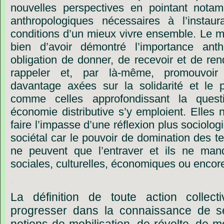
nouvelles
perspectives
en
pointant
notam
anthropologiques
nécessaires
à
l’instaur
conditions
d
’
un
mieux
vivre
ensemble.
Le
m
bien
d
’
avoir
démontré
l
’
importance
anth
obligation
de
donner,
de
recevoir
et
de
ren
rappeler
et,
par
là-même,
promouvoir
davantage
axées
sur
la
solidarité
et
le
comme
celles
approfondissant
la
quest
économie
distributive
s’y
emploient.
Elles
faire
l’impasse
d’une
réflexion
plus
sociolog
sociétal
car
le
pouvoir
de
domination
des
t
ne
peuvent
que
l
’
entraver
et
ils
ne
man
sociales,
culturelles,
économiques
ou
encor
.
La
définition
de
toute
action
collect
progresser
dans
la
connaissance
de
s