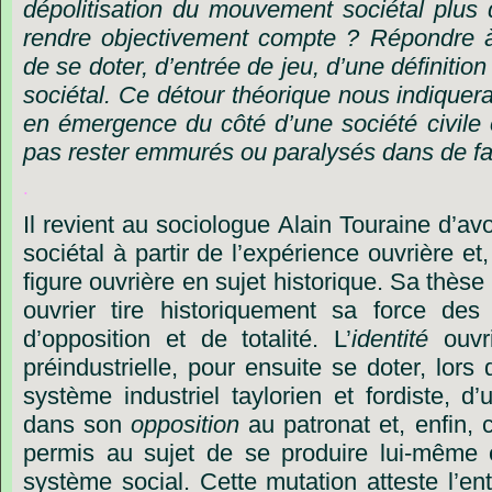
dépolitisation
du
mouvement
sociétal
plus
rendre
objectivement
compte
?
Répondre
de
se
doter,
d’entrée
de
jeu,
d’une
définition
sociétal.
Ce
détour
théorique
nous
indiquer
en
émergence
du
côté
d’une
société
civile
pas
rester
emmurés
ou
paralysés
dans
de
f
.
Il
revient
au
sociologue
Alain
Touraine
d’avo
sociétal
à
partir
de
l’expérience
ouvrière
et,
figure
ouvrière
en
sujet
historique.
Sa
thèse
ouvrier
tire
historiquement
sa
force
des
d’opposition
et
de
totalité.
L’
identité
ouvr
préindustrielle,
pour
ensuite
se
doter,
lors
système
industriel
taylorien
et
fordiste,
d’
dans
son
opposition
au
patronat
et,
enfin,
permis
au
sujet
de
se
produire
lui-même
système
social.
Cette
mutation
atteste
l’en