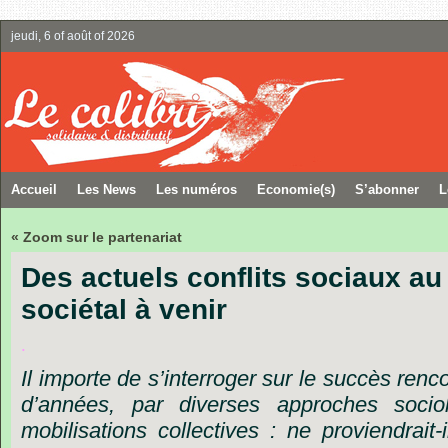
jeudi, 6 of août of 2026
Accueil
Les News
Les numéros
Economie(s)
S’abonner
L
« Zoom sur le partenariat
Des actuels conflits sociaux 
sociétal à venir
.
Il
importe
de
s’interroger
sur
le
succès
renco
d’années,
par
diverses
approches
socio
mobilisations
collectives
:
ne
proviendrait-i