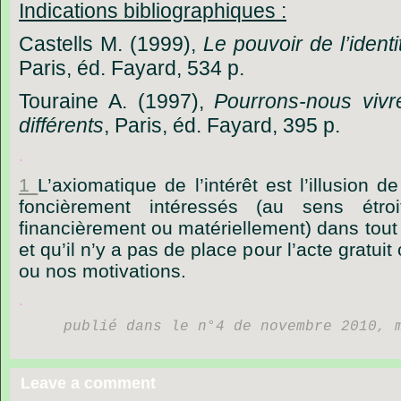
Indications
bibliographiques :
Castells
M.
(1999),
Le
pouvoir
de
l
’
identi
Paris,
éd.
Fayard,
534
p.
Touraine
A.
(1997),
Pourrons-nous
vivr
différents
,
Paris,
éd.
Fayard,
395
p.
.
1
L’axiomatique de l’intérêt est l’illusion
foncièrement intéressés (au sens étroi
financièrement ou matériellement) dans tou
et qu’il n’y a pas de place pour l’acte gratuit
ou nos motivations.
.
publié dans le n°4 de novembre 2010, 
Leave a comment