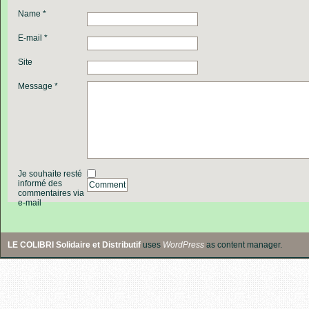
Name *
E-mail *
Site
Message *
Je souhaite resté
informé des
Comment
commentaires via
e-mail
LE COLIBRI Solidaire et Distributif
uses
WordPress
as content manager.