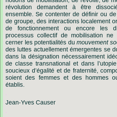
notions
de
mobilisation,
de
révolte,
de
m
révolution
demandent
à
être
dissoci
ensemble.
Se
contenter
de
définir
ou
de
de
groupe,
des
interactions
localement
o
de
fonctionnement
ou
encore
les
d
processus
collectif
de
mobilisation
ne
cerner
les
potentialités
du
mouvement
so
des
luttes
actuellement
émergentes
se
d
dans
la
désignation
nécessairement
idé
de
classe
transnational
et
dans
l’utopie
soucieux
d’égalité
et
de
fraternité,
comp
soient
des
femmes
et
des
hommes
o
établis.
.
Jean-Yves
Causer
.