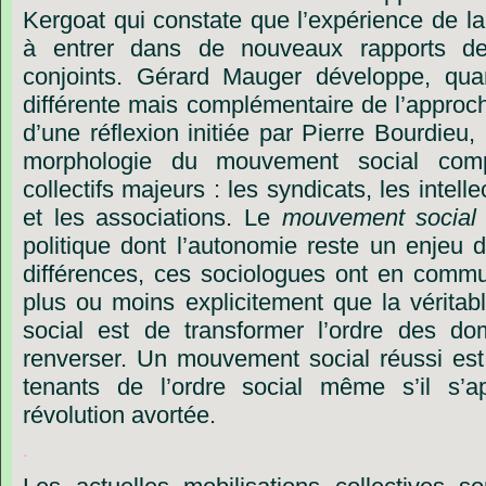
Kergoat
qui
constate
que
l’expérience
de
la
à
entrer
dans
de
nouveaux
rapports
d
conjoints.
Gérard
Mauger
développe,
qua
différente
mais
complémentaire
de
l’approc
d’une
réflexion
initiée
par
Pierre
Bourdieu,
morphologie
du
mouvement
social
com
collectifs
majeurs
:
les
syndicats,
les
intelle
et
les
associations.
Le
mouvement
social
politique
dont
l’autonomie
reste
un
enjeu
différences,
ces
sociologues
ont
en
comm
plus
ou
moins
explicitement
que
la
véritab
social
est
de
transformer
l’ordre
des
do
renverser.
Un
mouvement
social
réussi
est
tenants
de
l’ordre
social
même
s’il
s’a
révolution
avortée.
.