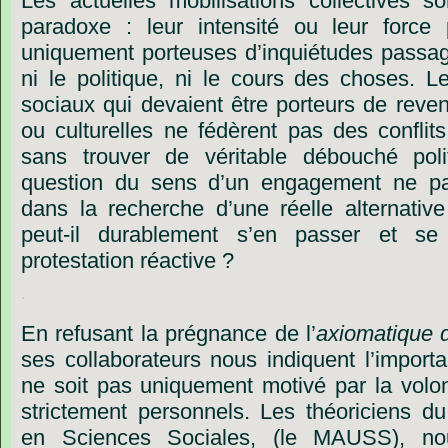
Les
actuelles
mobilisations
collectives
so
paradoxe
:
leur
intensité
ou
leur
force
uniquement
porteuses
d’inquiétudes
passa
ni
le
politique,
ni
le
cours
des
choses.
L
sociaux
qui
devaient
être
porteurs
de
reven
ou
culturelles
ne
fédèrent
pas
des
conflits
sans
trouver
de
véritable
débouché
pol
question
du
sens
d’un
engagement
ne
p
dans
la
recherche
d’une
réelle
alternative
peut-il
durablement
s’en
passer
et
se
protestation
réactive
?
.
En
refusant
la
prégnance
de
l’
axiomatique
ses
collaborateurs
nous
indiquent
l
’
import
ne
soit
pas
uniquement
motivé
par
la
volo
strictement
personnels.
Les
théoriciens
du
en
Sciences
Sociales,
(le
MAUSS),
no