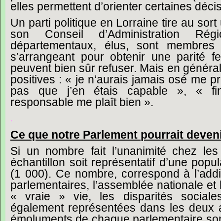
elles
permettent
d’orienter
certaines
déci
Un
parti
politique
en
Lorraine
tire
au
sort
son
Conseil
d’Administration
Régi
départementaux,
élus,
sont
membres
s’arrangeant
pour
obtenir
une
parité
f
peuvent
bien
sûr
refuser.
Mais
en
général
positives :
« je
n’aurais
jamais
osé
me
pr
pas
que
j’en
étais
capable »,
« fi
responsable
me
plaît
bien ».
.
Ce
que
notre
Parlement
pourrait
deven
Si
un
nombre
fait
l’unanimité
chez
les
échantillon
soit
représentatif
d’une
popul
(1
000).
Ce
nombre,
correspond
à
l’add
parlementaires,
l’assemblée
nationale
et
« vraie »
vie,
les
disparités
sociale
également
représentées
dans
les
deux
émoluments
de
chaque
parlementaire
so