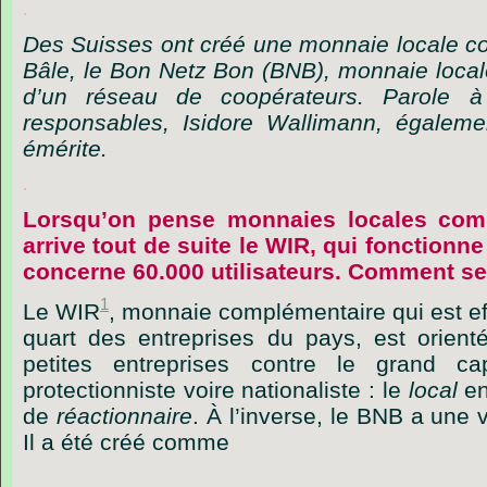
.
Des Suisses ont créé une monnaie locale c
Bâle, le Bon Netz Bon (BNB), monnaie locale
d’un réseau de coopérateurs. Parole à
responsables, Isidore Wallimann, égalemen
émérite.
.
Lorsqu’on pense monnaies locales comp
arrive tout de suite le WIR, qui fonctionn
concerne 60.000 utilisateurs. Comment se
1
Le
WIR
,
monnaie
complémentaire
qui
est
e
quart
des
entreprises
du
pays,
est
orient
petites
entreprises
contre
le
grand
cap
protectionniste
voire
nationaliste :
le
local
e
de
réactionnaire
.
À
l’inverse,
le
BNB
a
une
Il
a
été
créé
comme