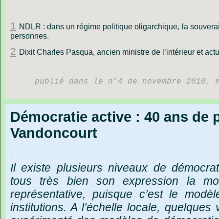
.
1
NDLR : dans un régime politique oligarchique, la souverai
personnes.
2
Dixit Charles Pasqua, ancien ministre de l’intérieur et act
.
publié dans le n°4 de novembre 2010, 
Démocratie active : 40 ans de 
Vandoncourt
.
Il
existe
plusieurs
niveaux
de
démocrat
tous
très
bien
son
expression
la
mo
représentative,
puisque
c
’
est
le
modèl
institutions.
A
l
’
échelle
locale,
quelques