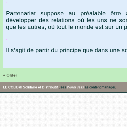
.
Partenariat
suppose
au
préalable
être
développer
des
relations
où
les
uns
ne
so
que
les
autres,
où
tout
le
monde
est
sur
un
p
.
Il
s
’
agit
de
partir
du
principe
que
dans
une
so
« Older
LE COLIBRI Solidaire et Distributif
uses
WordPress
as content manager.