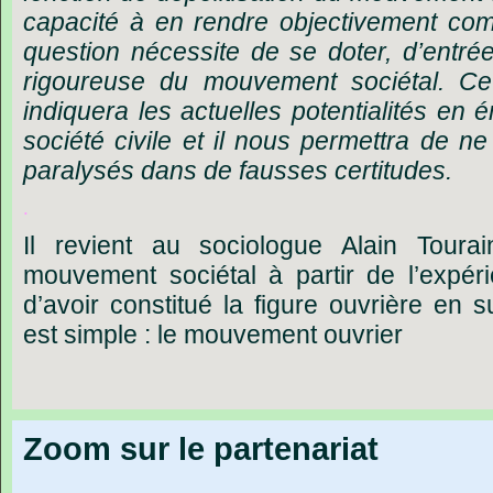
capacité
à
en
rendre
objectivement
com
question
nécessite
de
se
doter,
d’entré
rigoureuse
du
mouvement
sociétal.
Ce
indiquera
les
actuelles
potentialités
en
é
société
civile
et
il
nous
permettra
de
ne
paralysés
dans
de
fausses
certitudes.
.
Il
revient
au
sociologue
Alain
Tourai
mouvement
sociétal
à
partir
de
l’expér
d’avoir
constitué
la
figure
ouvrière
en
s
est
simple
:
le
mouvement
ouvrier
Zoom sur le partenariat