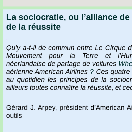
La sociocratie, ou l’alliance d
de la réussite
.
Qu
’
y
a-t-il
de
commun
entre
Le
Cirque
d
Mouvement
pour
la
Terre
et
l
’
Hu
néerlandaise
de
partage
de
voitures
Whe
aérienne
American
Airlines
?
Ces
quatre
au
quotidien
les
principes
de
la
sociocr
ailleurs
toutes
connaître
la
réussite,
et
cec
.
Gérard
J.
Arpey,
président
d
’
American
A
outils