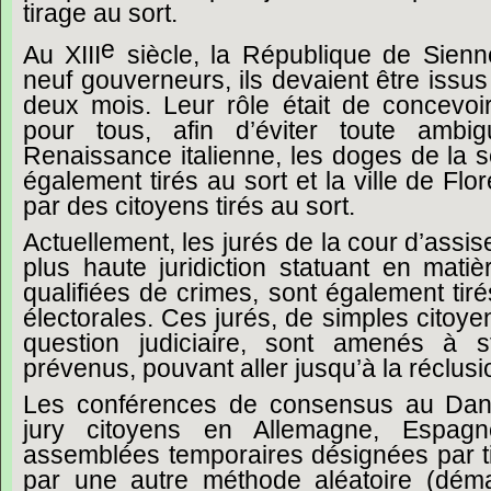
tirage
au
sort.
e
Au
XIII
siècle,
la
République
de
Sienn
neuf
gouverneurs,
ils
devaient
être
issus
deux
mois.
Leur
rôle
était
de
concevoi
pour
tous,
afin
d’éviter
toute
ambigu
Renaissance
italienne,
les
doges
de
la
s
également
tirés
au
sort
et
la
ville
de
Flo
par
des
citoyens
tirés
au
sort.
Actuellement,
les
jurés
de
la
cour
d’assis
plus
haute
juridiction
statuant
en
matiè
qualifiées
de
crimes,
sont
également
tir
électorales.
Ces
jurés,
de
simples
citoye
question
judiciaire,
sont
amenés
à
s
prévenus,
pouvant
aller
jusqu’à
la
réclusi
Les
conférences
de
consensus
au
Dan
jury
citoyens
en
Allemagne,
Espagn
assemblées
temporaires
désignées
par
par
une
autre
méthode
aléatoire
(dém