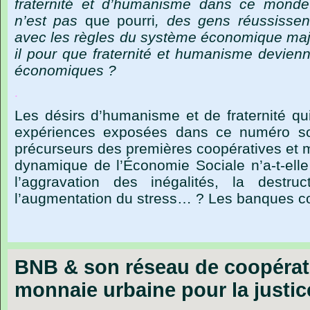
fraternité
et
d’humanisme
dans
ce
monde
n’est
pas
que
pourri
,
des
gens
réussissen
avec
les
règles
du
système
économique
maj
il
pour
que
fraternité
et
humanisme
devienn
économiques ?
.
Les désirs d’humanisme et de fraternité qu
expériences exposées dans ce numéro so
précurseurs des premières coopératives et m
dynamique de l’Économie Sociale n’a-t-elle
l’aggravation des inégalités, la destruc
l’augmentation du stress… ? Les banques c
BNB & son réseau de coopérat
monnaie urbaine pour la justic