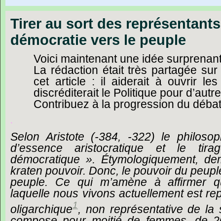
Tirer au sort des représentants 
démocratie vers le peuple
Voici
maintenant
une
idée
surprenant
La
rédaction
était
très
partagée
sur
cet
article :
il
aiderait
à
ouvrir
les
discréditerait
le
Politique
pour
d’autre
Contribuez
à
la
progression
du
déba
.
Selon
Aristote
(-384,
-322)
le
philoso
d’essence
aristocratique
et
le
tira
démocratique ».
Étymologiquement,
de
kraten
pouvoir.
Donc,
le
pouvoir
du
peupl
peuple.
Ce
qui
m’amène
à
affirmer
q
laquelle
nous
vivons
actuellement
est
re
1
oligarchique
,
non
représentative
de
la
compose
pour
moitié
de
femmes,
de
2