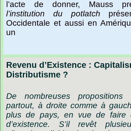
l
’
acte
de
donner,
Mauss
pr
l
’
institution
du
potlatch
prése
Occidentale
et
aussi
en
Amériq
un
Revenu d’Existence : Capitali
Distributisme ?
.
De nombreuses propositions
partout, à droite comme à gauc
plus de pays, en vue de faire
d’existence. S’il revêt plusie