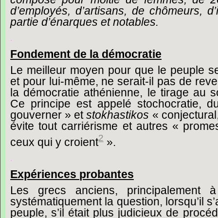
d’employés,
d’artisans,
de
chômeurs,
d’
partie
d’énarques
et
notables.
.
Fondement
de
la
démocratie
Le
meilleur
moyen
pour
que
le
peuple
s
et
pour
lui-même,
ne
serait-il
pas
de
reve
la
démocratie
athénienne,
le
tirage
au
s
Ce
principe
est
appelé
stochocratie,
d
gouverner »
et
stokhastikos
« conjectural
évite
tout
carriérisme
et
autres
« prome
2
ceux
qui
y
croient
».
.
Expériences
probantes
Les
grecs
anciens,
principalement
à
systématiquement
la
question,
lorsqu’il
s’
peuple,
s’il
était
plus
judicieux
de
procéd