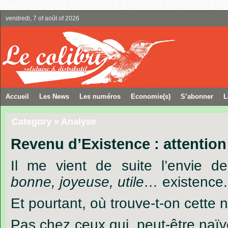
vendredi, 7 of août of 2026
Accueil
Les News
Les numéros
Economie(s)
S’abonner
L
Category » Analyse
Revenu d’Existence : attention
Il
me
vient
de
suite
l’envie
de
bonne,
joyeuse,
utile…
existence.
Et pourtant, où trouve-t-on cette 
Pas chez ceux qui, peut-être naïv