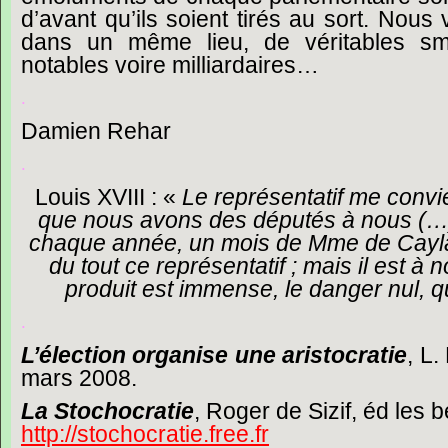
d’avant
qu’ils
soient
tirés
au
sort.
Nous
dans
un
même
lieu,
de
véritables
sm
notables
voire
milliardaires…
.
Damien
Rehar
.
Louis
XVIII
:
«
Le
représentatif
me
convi
que
nous
avons
des
députés
à
nous
(
chaque
année,
un
mois
de
Mme
de
Cay
du
tout
ce
représentatif
;
mais
il
est
à
n
produit
est
immense,
le
danger
nul,
q
.
L’élection
organise
une
aristocratie
,
L.
mars
2008.
La
Stochocratie
,
Roger
de
Sizif,
éd
les
b
http://stochocratie.free.fr