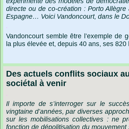
expérimenté
des
modèles
de
démocrati
directe
ou
de
co-création
:
Porto
Allègre
Espagne…
Voici
Vandoncourt,
dans
le
Do
.
Vandoncourt
semble
être
l
’
exemple
de
g
la
plus
élevée
et,
depuis
40
ans,
ses
820
Des actuels conflits sociaux 
sociétal à venir
.
Il
importe
de
s’interroger
sur
le
succè
vingtaine
d’années,
par
diverses
approc
sur
les
mobilisations
collectives
:
ne
pr
fonction
de
dépolitisation
du
mouvement