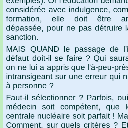
exemples).
Or
l’éducation
deman
considérée
avec
indulgence,
co
formation,
elle
doit
être
a
dépassée,
pour
ne
pas
détruire
sanction.
MAIS QUAND le passage de l’i
défaut doit-il se faire ? Qui sau
on ne lui a appris que l’à-peu-pr
intransigeant sur une erreur qui n
à personne ?
Faut-il sélectionner ? Parfois, o
médecin soit compétent, que l
centrale nucléaire soit parfait ! M
Comment, sur quels critères ? Et