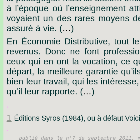
à
l’époque
où
l’enseignement
att
voyaient
un
des
rares
moyens
d
assuré
à
vie.
(
…
)
En
Économie
Distributive
,
tout
le
revenus.
Donc
ne
font
professi
ceux
qui
en
ont
la
vocation,
ce
q
départ,
la
meilleure
garantie
qu’il
bien
leur
travail,
qui
les
intéresse
,
qu’il
leur
rapporte.
(
…
)
.
1
Éditions Syros (1984), ou à défaut Voici
.
publié dans le n°7 de septembre 2011, 