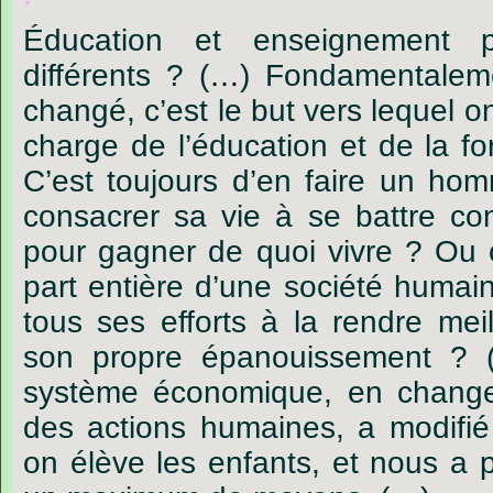
Éducation
et
enseignement
différents ?
(
…
)
Fondamentalem
changé,
c’est
le
but
vers
lequel
o
charge
de
l’éducation
et
de
la
fo
C’est
toujours
d’en
faire
un
hom
consacrer
sa
vie
à
se
battre
co
pour
gagner
de
quoi
vivre
?
O
u
part
entière
d’une
société
humain
tous
ses
efforts
à
la
rendre
mei
son
propre
épanouissement ?
système
économique,
en
chang
des
actions
humaines,
a
modifié
on
élève
les
enfants,
et
nous
a