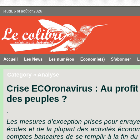
jeudi, 6 of août of 2026
Accueil
Les News
Les numéros
Economie(s)
S’abonner
L
Category » Analyse
Crise ECOronavirus : Au profi
des peuples ?
.
Les mesures d’exception prises pour enrayer
écoles et de la plupart des activités écon
comptes bancaires de se remplir à la fin du