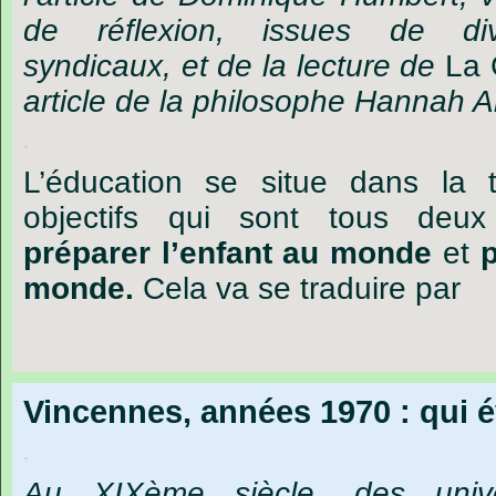
de
réflexion,
issues
de
di
syndicaux,
et
de
la
lecture
de
La
article
de
la
philosophe
Hannah
A
.
L
’
éducation
se
situe
dans
la
objectifs
qui
sont
tous
deux
préparer
l
’
enfant
au
monde
et
p
monde.
Cela
va
se
traduire
par
Vincennes, années 1970 : qui é
.
Au XIXème siècle, des unive