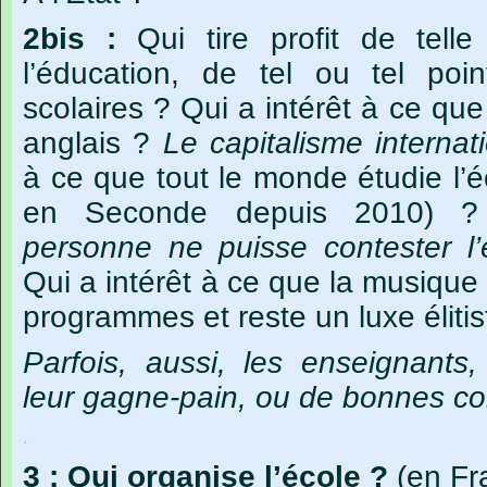
2bis :
Qui
tire
profit
de
telle
l’éducation,
de
tel
ou
tel
poin
scolaires
?
Qui
a
intérêt
à
ce
que
anglais
?
Le
capitalisme
interna
à
ce
que
tout
le
monde
étudie
l’
en
Seconde
depuis
2010)
?
personne
ne
puisse
contester
l
Qui
a
intérêt
à
ce
que
la
musique
programmes
et
reste
un
luxe
éliti
Parfois, aussi, les enseignants,
leur gagne-pain, ou de bonnes co
.
3
:
Qui
organise
l’école
?
(en
Fr