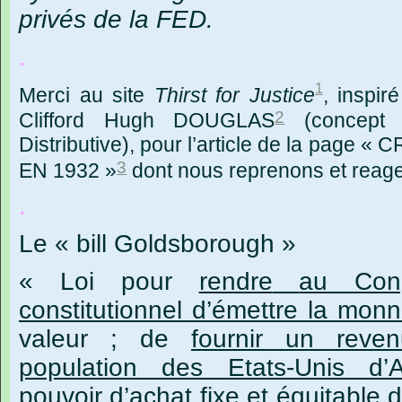
privés de la FED.
.
1
Merci
au site
Thirst
for Justice
,
inspir
2
Clifford
Hugh DOUGLAS
(concept
Distributive), pour l’article de la page
3
EN 1932 »
dont nous reprenons et reagen
.
Le
« bill Goldsborough »
« Loi
pour
rendre
au Con
constitutionnel d’émettre la monn
valeur ; de
fournir
un reven
population des Etats-Unis d
pouvoir d’achat fixe
et équitable d