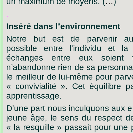
un
maximum
de
moyens.
(
…
)
.
Inséré
dans
l’environnement
Notre
but
est
de
parvenir
a
possible
entre
l’individu
et
la
échanges
entre
eux
soient
n’abandonne
rien
de
sa
personnal
le
meilleur
de
lui-même
pour
parv
« convivialité ».
Cet
équilibre
p
apprentissage.
D’une
part
nous
inculquons
aux
e
jeune
âge,
le
sens
du
respect
d
« la
resquille »
passait
pour
une