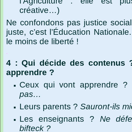
l’Agriculture : elle est p
créative…)
Ne confondons pas justice sociale
juste, c’est l’Éducation Nationale.
le moins de liberté !
.
4 : Qui décide des contenus 
apprendre ?
Ceux
qui
vont
apprendre
?
pas…
Leurs
parents
?
Sauront-ils
mi
Les
enseignants
?
Ne
défe
bifteck
?