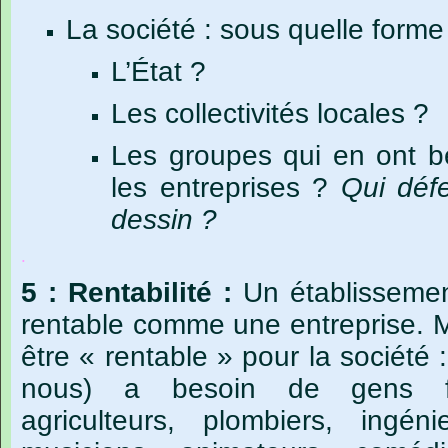
La société : sous quelle forme
L’État ?
Les collectivités locales ?
Les
groupes
qui
en
ont
b
les
entreprises
?
Qui
déf
dessin
?
.
5
:
Rentabilité :
Un
établisseme
rentable
comme
une
entreprise.
être
« rentable »
pour
la
société
:
nous)
a
besoin
de
gens
agriculteurs,
plombiers,
ingéni