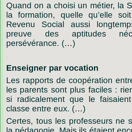
Quand
on
a
choisi
un
métier,
la
S
la
formation,
quelle
qu’elle
soit
Revenu
Social
aussi
longtemp
preuve
des
aptitudes
néc
persévérance.
(
…
)
.
Enseigner
par
vocation
Les
rapports
de
coopération
entr
les
parents
sont
plus
faciles :
rie
si
radicalement
que
le
faisaient
classe
entre
eux.
(
…
)
Certes,
tous
les
professeurs
ne
s
la
pédagogie.
Mais
ils
étaient
enc