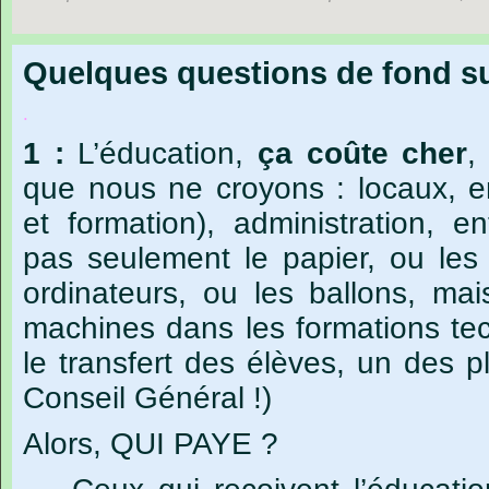
Quelques questions de fond s
.
1
:
L’éducation,
ça
coûte
cher
,
que
nous
ne
croyons
:
locaux,
e
et
formation),
administration,
en
pas
seulement
le
papier,
ou
les
ordinateurs,
ou
les
ballons,
mai
machines
dans
les
formations
te
le
transfert
des
élèves,
un
des
p
Conseil
Général
!)
Alors, QUI PAYE ?