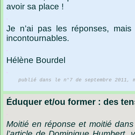
avoir sa place !
.
Je n’ai pas les réponses, mais
incontournables.
.
Hélène
Bourdel
.
publié dans le n°7 de septembre 2011, 
Éduquer et/ou former : des tens
.
Moitié
en
réponse
et
moitié
dans
l
’
article
de
Dominique
Humbert,
v