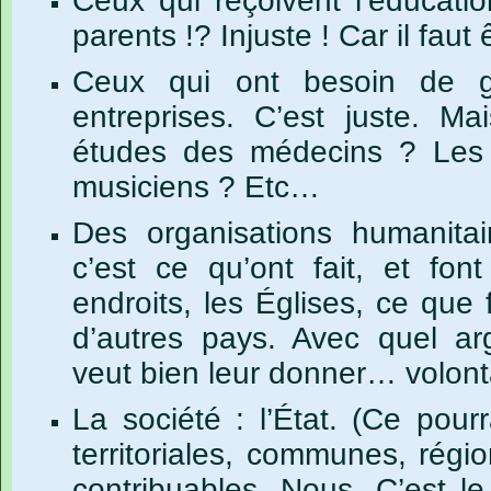
Ceux qui reçoivent l’éducatio
parents !? Injuste ! Car il faut 
Ceux qui ont besoin de g
entreprises. C’est juste. M
études des médecins ? Les
musiciens ? Etc…
Des organisations humanitair
c’est ce qu’ont fait, et fon
endroits, les Églises, ce qu
d’autres pays. Avec quel ar
veut bien leur donner… volont
La
société
:
l’État.
(Ce
pourr
territoriales,
communes,
régio
contribuables.
Nous.
C’est
le