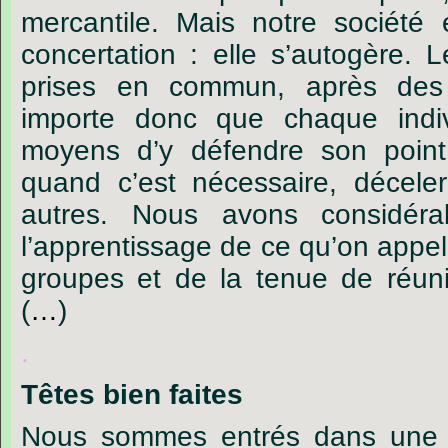
mercantile.
Mais
notre
société
concertation :
elle
s’autogère.
L
prises
en
commun,
après
des
importe
donc
que
chaque
indi
moyens
d’y
défendre
son
point
quand
c’est
nécessaire,
déceler
autres.
Nous
avons
considéra
l’apprentissage
de
ce
qu’on
appel
groupes
et
de
la
tenue
de
réun
(
…
)
.
Têtes
bien
faites
Nous
sommes
entrés
dans
une