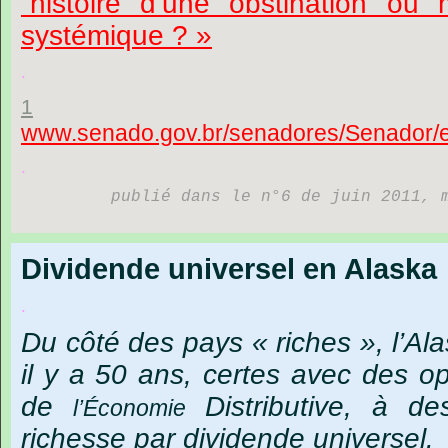
´histoire d’une obstination ou
systémique ? »
.
1
www.senado.gov.br/senadores/Senador/es
.
publié dans le n°6 de juin 2011, 
Dividende universel en Alaska
.
Du
côté
des
pays
« riches »,
l’Al
il
y
a
50
ans,
certes
avec
des
op
de
Distributive,
à
de
l’Économie
richesse
par
dividende
universel.