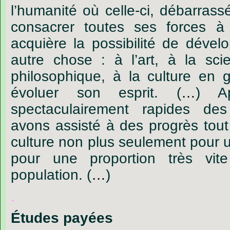
l’humanité
où
celle-ci,
débarrass
consacrer
toutes
ses
forces
à
acquière
la
possibilité
de
dévelo
autre
chose :
à
l’art,
à
la
sci
philosophique,
à
la
culture
en
g
évoluer
son
esprit.
(
…
)
A
spectaculairement
rapides
des
avons
assisté
à
des
progrès
tout
culture
non
plus
seulement
pour
pour
une
proportion
très
vite
population.
(
…
)
.
Études
payées