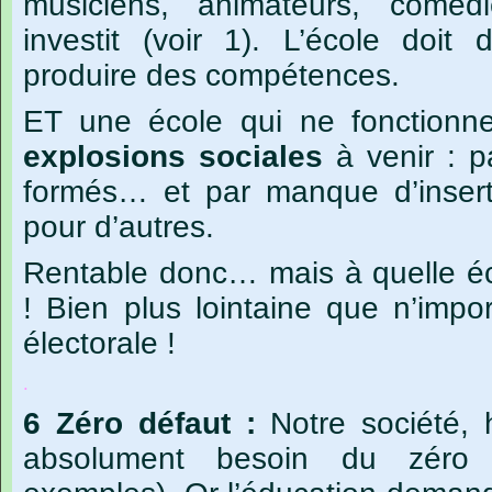
musiciens,
animateurs,
comédi
investit
(voir
1).
L’école
doit
produire
des
compétences.
ET
une
école
qui
ne
fonctionn
explosions
sociales
à
venir
:
p
formés…
et
par
manque
d’inser
pour
d’autres.
Rentable donc… mais à quelle é
! Bien plus lointaine que n’impo
électorale !
.
6
Zéro
défaut :
Notre
société,
absolument
besoin
du
zéro