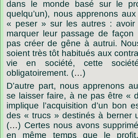
dans
le
monde
basé
sur
le
pro
quelqu’un),
nous
apprenons
aux
« peser »
sur
les
autres :
avoir
marquer
leur
passage
de
façon
pas
créer
de
gêne
à
autrui.
Nou
soient
très
tôt
habitués
aux
contra
vie
en
société,
cette
sociét
obligatoirement.
(
…
)
D’autre
part,
nous
apprenons
au
se
laisser
faire,
à
ne
pas
être
« 
implique
l’acquisition
d’un
bon
es
des
« trucs »
destinés
à
berner
(
…
)
Certes
nous
avons
supprimé
en
même
temps
que
le
profit