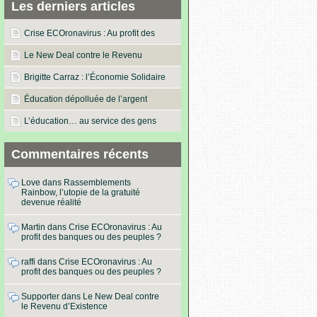
Les derniers articles
Crise ECOronavirus : Au profit des
banques ou des peuples ?
Le New Deal contre le Revenu
d’Existence
Brigitte Carraz : l’Économie Solidaire
dans les actes !
Éducation dépolluée de l’argent
L’éducation… au service des gens
Commentaires récents
Love
dans
Rassemblements
Rainbow, l’utopie de la gratuité
devenue réalité
Martin
dans
Crise ECOronavirus : Au
profit des banques ou des peuples ?
raffi
dans
Crise ECOronavirus : Au
profit des banques ou des peuples ?
Supporter
dans
Le New Deal contre
le Revenu d’Existence