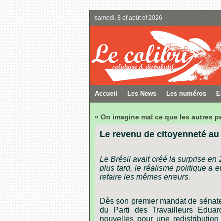
samedi, 8 of août of 2026
Accueil
Les News
Les numéros
E
« On imagine mal ce que les autres 
Le revenu de citoyenneté au
.
Le Brésil avait créé la surprise e
plus tard, le réalisme politique a 
refaire les mêmes erreurs.
.
Dès son premier mandat de sénate
du Parti des Travailleurs Edua
nouvelles pour une redistribution