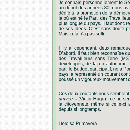
Je connais personnellement le Sé
au début des années 80, nous av
dédié à la promotion de la démocrati
là où est né le Parti des Travailleu
plus longue du pays. Il faut donc r
de ses idées. C’est sans doute po
Mais cela n’a pas suffi.
.
I
l y a, cependant, deux remarque
D’abord, il faut bien reconnaîtr
des Travailleurs sans Terre (MS
développés, de façon autonome, s
part, le Budget participatif, né à 
pays, a représenté un courant con
poussé un vigoureux mouvement de
.
Ces deux courants nous semblent
arrivée
» (Victor Hugo) : ce ne se
la citoyenneté, même si celle-ci
depuis si longtemps.
.
Heloisa Primavera