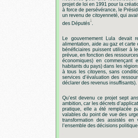
projet de loi en 1991 pour la créat
à force de persévérance, le Préside
un revenu de citoyenneté, qui avai
1
des Députés
.
.
Le gouvernement Lula devait re
alimentation, aide au gaz et carte 
bénéficiaires puissent utiliser à 
prévue, en fonction des ressource
économiques) en commençant en 
habitants du pays) dans les régions
à tous les citoyens, sans condit
services d’évaluation des ressour
déclarer des revenus insuffisants).
.
Qu’est devenu ce projet sept an
ambition, car les décrets d’applicat
pratique, elle a été remplacée pa
valables du point de vue des urg
transformation des assistés en
l’ensemble des décisions politique
.