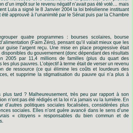
ion d’un impôt sur le revenu négatif n’avait pas été voté… mais
nt Lula a signé le 8 Janvier 2004 la loi brésilienne instituant
t été approuvé à l’unanimité par le Sénat puis par la Chambre
grouper quatre programmes : bourses scolaires, bourse
d’alimentation (Faim Zéro), pensant qu’il valait mieux que les
leur guise l’argent reçu. Une mise en place progressive était
s disponibles du gouvernement (donc dépendant des résultats
2005 par 11,4 millions de familles (plus du quart des
 les plus pauvres. L’objectif à terme était de verser un revenu
ion de ressource (ce qui élimine les coûts et lourdeurs des
ces, et supprime la stigmatisation du pauvre qui n’a plus à
s plus tard ? Malheureusement, très peu par rapport à son
ion n’ont pas été rédigés et la loi n’a jamais vu la lumière. En
r d’autres politiques sociales focalisées, considérées plus
ences sociales. Elles n’ont guère avancé dans le sens d’une
 vrais « citoyens » responsables du bien commun et de
s.