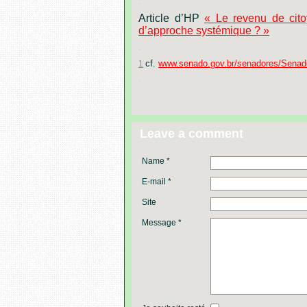
.
Article d’HP
« Le revenu de cito
d’approche systémique ? »
.
cf.
www.senado.gov.br/senadores/Senador
1
.
Leave a comment
Name *
E-mail *
Site
Message *