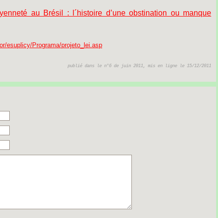
yenneté au Brésil : l´histoire d’une obstination ou manque
/esuplicy/Programa/projeto_lei.asp
publié dans le n°6 de juin 2011, mis en ligne le 15/12/2011