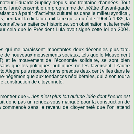
nateur Eduardo Suplicy depuis une trentaine d’années. Tout
ions lancé ensemble un programme de théâtre d’avant-garde
sation à partir d’activités culturelles dans le milieu syndical,
rs, pendant la dictature militaire qui a duré de 1964 à 1985, la
econnaître sa patience historique, son obstination et la fermeté
ur cela que le Président Lula avait signé cette loi en 2004.
s qui me paraissent importantes deux décennies plus tard.
e que de nouveaux mouvements sociaux, tels que le Mouvement
T) et le mouvement de l’économie solidaire, se sont bien
ans que les politiques publiques ne les favorisent. D’autre
Porto Alegre puis répandu dans presque deux cent villes dans le
tre-hégémonique aux tendances néolibérales, qui à son tour a
 construction de citoyenneté.
 montrer que «
rien n’est plus fort qu’une idée dont l’heure est
rait donc pas un rendez-vous manqué pour la construction de
 a commencé sans le revenu de citoyenneté que l’on attend