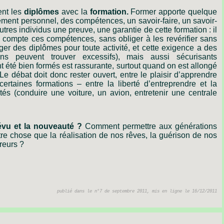
ent
les
diplômes
avec
la
formation.
Former
apporte
quelque
ement
personnel,
des
compétences,
un
savoir-faire,
un
savoir-
utres
individus
une
preuve,
une
garantie
de
cette
formation :
il
compte
ces
compétences,
sans
obliger
à
les
revérifier
sans
ger
des
diplômes
pour
toute
activité,
et
cette
exigence
a
des
ins
peuvent
trouver
excessifs),
mais
aussi
sécurisants
t
été
bien
formés
est
rassurante,
surtout
quand
on
est
allongé
Le
débat
doit
donc
rester
ouvert,
entre
le
plaisir
d
’
apprendre
certaines
formations
–
entre
la
liberté
d
’
entreprendre
et
la
ités
(conduire
une
voiture,
un
avion,
entretenir
une
centrale
évu
et
la
nouveauté
?
Comment
permettre
aux
générations
tre
chose
que
la
réalisation
de
nos
rêves,
la
guérison
de
nos
reurs ?
publié dans le n°7 de septembre 2011, mis en ligne le 16/12/2011