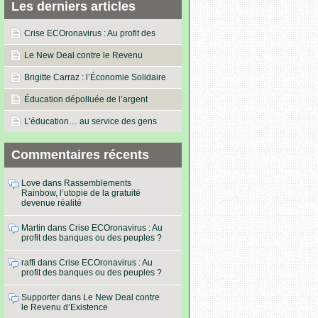
Les derniers articles
Crise ECOronavirus : Au profit des
banques ou des peuples ?
Le New Deal contre le Revenu
d’Existence
Brigitte Carraz : l’Économie Solidaire
dans les actes !
Éducation dépolluée de l’argent
L’éducation… au service des gens
Commentaires récents
Love
dans
Rassemblements
Rainbow, l’utopie de la gratuité
devenue réalité
Martin
dans
Crise ECOronavirus : Au
profit des banques ou des peuples ?
raffi
dans
Crise ECOronavirus : Au
profit des banques ou des peuples ?
Supporter
dans
Le New Deal contre
le Revenu d’Existence