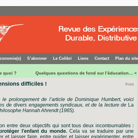
conomie(s)
S’abonner
Le Colibri
Liens
Contact
Plan du site
e quoi ?
Quelques questions de fond sur l’éducation… »
nsions difficiles !
Print
s
le
prolongement
de
l
’
article
de
Dominique
Humbert,
voici
es
de
divers
engagements
syndicaux,
et
de
la
lecture
de
La
hilosophe
Hannah
Ahrendt
(1965).
ion
entre
deux
objectifs
qui
sont
tous
deux
incontournables :
protéger
l
’
enfant
du
monde.
Cela
va
se
traduire
par
une
er
et
laisser
faire,
entre
guider
et
laisser
expérimenter,
entre