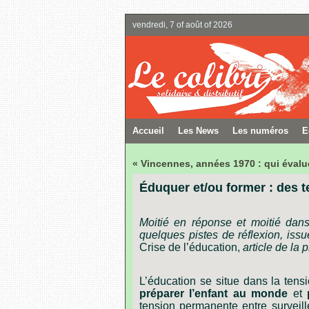
vendredi, 7 of août of 2026
Accueil
Les News
Les numéros
E
« Vincennes, années 1970 : qui évalu
Éduquer et/ou former : des te
.
Moitié
en
réponse
et
moitié
dan
quelques
pistes
de
réflexion,
issu
Crise
de
l
’
éducation,
article
de
la
p
.
L
’
éducation
se
situe
dans
la
tens
préparer
l
’
enfant
au
monde
et
tension
permanente
entre
surveill