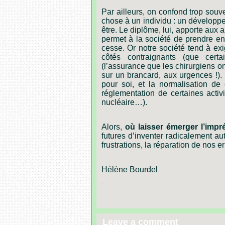
Par
ailleurs,
on
confond
trop
souv
chose
à
un
individu :
un
développ
être.
Le
diplôme,
lui,
apporte
aux
a
permet
à
la
société
de
prendre
en
cesse.
Or
notre
société
tend
à
exi
côtés
contraignants
(que
certa
(l
’
assurance
que
les
chirurgiens
on
sur
un
brancard,
aux
urgences !).
pour
soi,
et
la
normalisation
de
réglementation
de
certaines
activ
nucléaire
…
).
.
Alors,
où
laisser
émerger
l
’
impr
futures
d
’
inventer
radicalement
au
frustrations,
la
réparation
de
nos
er
.
Hélène
Bourdel
.
Leave a comment