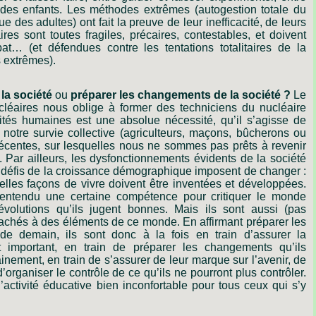
des
enfants.
Les
méthodes
extrêmes
(autogestion
totale
du
ue
des
adultes)
ont
fait
la
preuve
de
leur
inefficacité,
de
leurs
ires
sont
toutes
fragiles,
précaires,
contestables,
et
doivent
at
…
(et
défendues
contre
les
tentations
totalitaires
de
la
s
extrêmes).
la
société
ou
préparer
les
changements
de
la
société ?
Le
cléaires
nous
oblige
à
former
des
techniciens
du
nucléaire
ités
humaines
est
une
absolue
nécessité,
qu
’
il
s
’
agisse
de
notre
survie
collective
(agriculteurs,
maçons,
bûcherons
ou
écentes,
sur
lesquelles
nous
ne
sommes
pas
prêts
à
revenir
.
Par
ailleurs,
les
dysfonctionnements
évidents
de
la
société
défis
de
la
croissance
démographique
imposent
de
changer :
elles
façons
de
vivre
doivent
être
inventées
et
développées.
entendu
une
certaine
compétence
pour
critiquer
le
monde
évolutions
qu
’
ils
jugent
bonnes.
Mais
ils
sont
aussi
(pas
tachés
à
des
éléments
de
ce
monde.
En
affirmant
préparer
les
de
demain,
ils
sont
donc
à
la
fois
en
train
d
’
assurer
la
t
important,
en
train
de
préparer
les
changements
qu
’
ils
inement,
en
train
de
s
’
assurer
de
leur
marque
sur
l
’
avenir,
de
d
’
organiser
le
contrôle
de
ce
qu
’
ils
ne
pourront
plus
contrôler.
l
’
activité
éducative
bien
inconfortable
pour
tous
ceux
qui
s
’
y