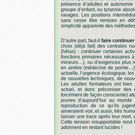
présence
d
’
adultes
et
autonomie
groupe
d
’
enfant,
ou
tyrannie
absol
ravages.
Les
positions
intermédia
sans
cesse
être
remises
en
déb
simplicité
apparente
des
méthode
.
D
’
autre
part,
faut-il
faire
continuer
choix
(déjà
fait)
des
centrales
nu
(hélas) :
continuer
certaines
activ
fonctions
primaires
nécessaires
à
mineurs
…
),
ou
d
’
exigences
plus
r
en
arrière
(médecine
de
pointe
…
)
actuelle,
l
’
urgence
écologique,
les
de
nouvelles
techniques,
de
nouv
Les
adultes
formateurs
ont
bien
actuel,
et
donc
préconiser
des
forcément
de
façon
consciente)
at
jeunes
d
’
aujourd
’
hui
au
monde
reproduction
de
ce
qu
’
ils
jugen
aimeraient
voir,
et
aussi,
très
huma
laisser
une
trace
après
leur
mort,
Cette
tension
insupportable
rend
adonnent
en
restant
lucides !
.