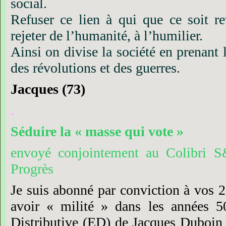
social.
Refuser
ce
lien
à
qui
que
ce
soit
re
rejeter
de
l’humanité,
à
l’humilier.
Ainsi
on
divise
la
société
en
prenant
des
révolutions
et
des
guerres.
Jacques
(73)
.
Séduire
la
« masse
qui
vote »
envoyé
conjointement
au
Colibri
S
Progrès
Je
suis
abonné
par
conviction
à
vos
2
avoir
« milité »
dans
les
années
5
Distributive
(ED)
de
Jacques
Duboin 