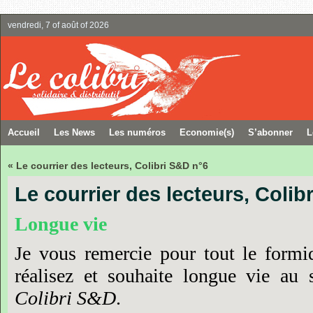
vendredi, 7 of août of 2026
Accueil
Les News
Les numéros
Economie(s)
S’abonner
L
« Le courrier des lecteurs, Colibri S&D n°6
Le courrier des lecteurs, Colib
Longue
vie
Je
vous
remercie
pour
tout
le
formi
réalisez
et
souhaite
longue
vie
au
Colibri
S&D
.