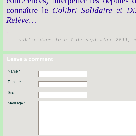
conférences,
interpeller
les
députés
connaître
le
Colibri
Solidaire
et
Di
Relève
…
.
publié dans le n°7 de septembre 2011, 
Leave a comment
Name *
E-mail *
Site
Message *