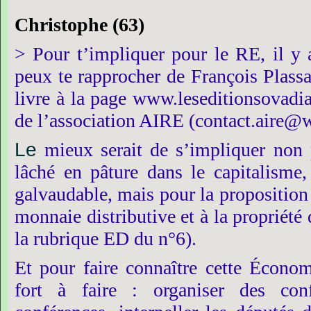
Christophe
(63)
>
Pour
t’impliquer
pour
le
RE,
il
y
peux
te
rapprocher
de
François
Plass
livre
à
la
page
www.leseditionsovadi
de
l’association
AIRE
(contact.aire@w
Le
mieux
serait
de
s’impliquer
non
lâché
en
pâture
dans
le
capitalisme,
galvaudable,
mais
pour
la
proposition
monnaie
distributive
et
à
la
propriété
la
rubrique
ED
du
n°6).
Et
pour
faire
connaître
cette
Économ
fort
à
faire :
organiser
des
con