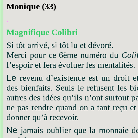
Monique
(33)
.
Magnifique
Colibri
Si
tôt
arrivé,
si
tôt
lu
et
dévoré.
Merci
pour
ce
6ème
numéro
du
Coli
l’espoir
et
fera
évoluer
les
mentalités.
Le
revenu
d’existence
est
un
droit
e
des
bienfaits.
Seuls
le
refusent
les
bi
autres
des
idées
qu’ils
n’ont
surtout
p
ne
pas
rendre
quand
on
a
tant
reçu
et
donner
qu’à
recevoir.
Ne
jamais
oublier
que
la
monnaie
d