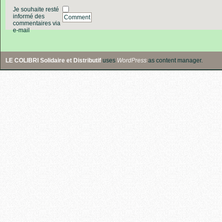
Je souhaite resté
informé des
Comment
commentaires via
e-mail
LE COLIBRI Solidaire et Distributif
uses
WordPress
as content manager.