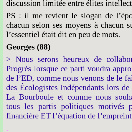
discussion
limitée
entre
élites
intellec
PS :
il
me
revient
le
slogan
de
l’ép
chacun
selon
ses
moyens
à
chacun
s
l’essentiel
était
dit
en
peu
de
mots.
Georges
(88)
>
Nous
serons
heureux
de
collabo
Progrès
lorsque
ce
parti
voudra
appro
de
l’ED,
comme
nous
venons
de
le
fa
des
Écologistes
Indépendants
lors
de
La
Bourboule
et
comme
nous
souh
tous
les
partis
politiques
motivés
financière
ET
l’équation
de
l’empreint
.