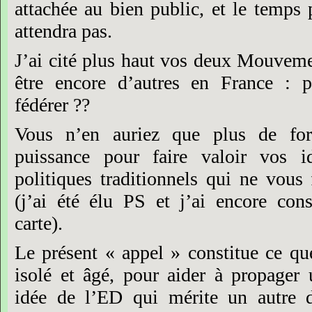
attachée
au
bien
public,
et
le
temps
attendra
pas.
J’ai
cité
plus
haut
vos
deux
Mouveme
être
encore
d’autres
en
France :
p
fédérer ??
Vous
n’en
auriez
que
plus
de
for
puissance
pour
faire
valoir
vos
i
politiques
traditionnels
qui
ne
vous
(j’ai
été
élu
PS
et
j’ai
encore
cons
carte).
Le
présent
« appel »
constitue
ce
qu
isolé
et
âgé,
pour
aider
à
propager
idée
de
l’ED
qui
mérite
un
autre