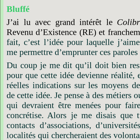
Bluffé
J’ai
lu
avec
grand
intérêt
le
Colibr
Revenu
d’Existence
(RE)
et
franchem
fait,
c’est
l’idée
pour
laquelle
j’aime
me
permettre
d’emprunter
ces
paroles
Du
coup
je
me
dit
qu’il
doit
bien
res
pour
que
cette
idée
devienne
réalité,
réelles
indications
sur
les
moyens
de
de
cette
idée.
Je
pense
à
des
métiers
o
qui
devraient
être
menées
pour
fair
concrétise.
Alors
je
me
disais
que
contacts
d’associations,
d’université
localités
qui
chercheraient
des
volonta