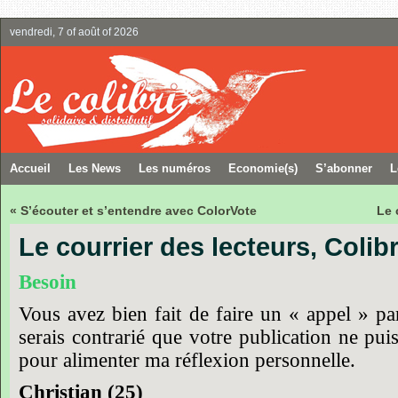
vendredi, 7 of août of 2026
Accueil
Les News
Les numéros
Economie(s)
S’abonner
L
« S’écouter et s’entendre avec ColorVote
Le 
Le courrier des lecteurs, Colib
Besoin
Vous
avez
bien
fait
de
faire
un
« appel »
pa
serais
contrarié
que
votre
publication
ne
pui
pour
alimenter
ma
réflexion
personnelle.
Christian
(25)