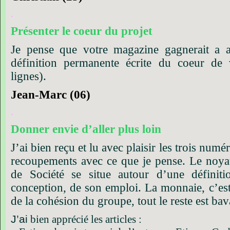
.
Présenter
le
coeur
du
projet
Je
pense
que
votre
magazine
gagnerait
a
définition
permanente
écrite
du
coeur
de
lignes).
Jean-Marc
(06)
.
Donner
envie
d’aller
plus
loin
J’ai
bien
reçu
et
lu
avec
plaisir
les
trois
numér
recoupements
avec
ce
que
je
pense.
Le
noya
de
Société
se
situe
autour
d’une
définiti
conception,
de
son
emploi.
La
monnaie,
c’es
de
la
cohésion
du
groupe,
tout
le
reste
est
bav
J’ai
bien
apprécié
les
articles
: