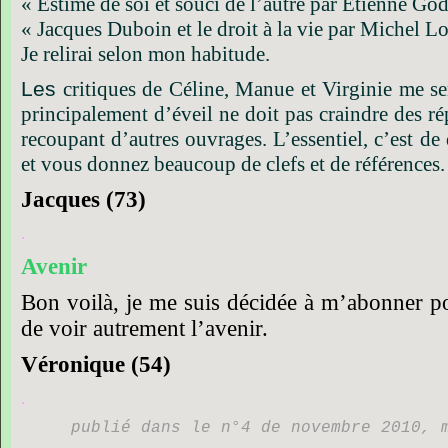
« Estime
de
soi
et
souci
de
l’autre
par
Etienne
God
« Jacques
Duboin
et
le
droit
à
la
vie
par
Michel
Lo
Je
relirai
selon
mon
habitude.
Les
critiques
de
Céline,
Manue
et
Virginie
me
s
principalement
d’éveil
ne
doit
pas
craindre
des
ré
recoupant
d’autres
ouvrages.
L’essentiel,
c’est
de
et
vous
donnez
beaucoup
de
clefs
et
de
références.
Jacques
(73)
.
Avenir
Bon
voilà,
je
me
suis
décidée
à
m’abonner
p
de
voir
autrement
l’avenir.
Véronique
(54)
.
publié dans le n°4 de novembre 2010, 