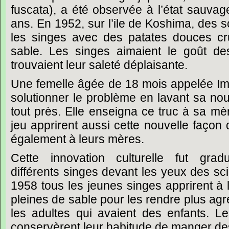
fuscata),
a
été
observée
à
l’état
sauvag
ans.
En
1952,
sur
l’ile
de
Koshima,
des
s
les
singes
avec
des
patates
douces
c
sable.
Les
singes
aimaient
le
goût
de
trouvaient
leur
saleté
déplaisante.
Une
femelle
âgée
de
18
mois
appelée
I
solutionner
le
problème
en
lavant
sa
nou
tout
près.
Elle
enseigna
ce
truc
à
sa
mèr
jeu
apprirent
aussi
cette
nouvelle
façon
également
à
leurs
mères.
Cette
innovation
culturelle
fut
gradu
différents
singes
devant
les
yeux
des
sci
1958
tous
les
jeunes
singes
apprirent
à
pleines
de
sable
pour
les
rendre
plus
agr
les
adultes
qui
avaient
des
enfants.
Le
conservèrent
leur
habitude
de
manger
de