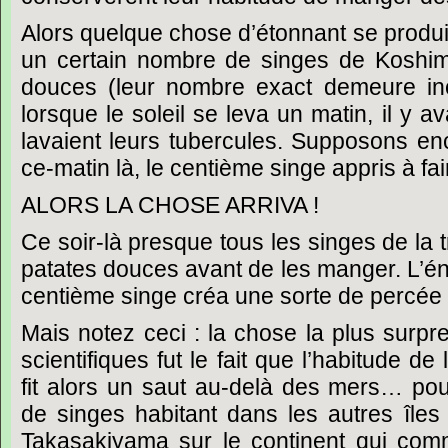
Alors
quelque
chose
d’étonnant
se
produi
un
certain
nombre
de
singes
de
Koshi
douces
(leur
nombre
exact
demeure
i
lorsque
le
soleil
se
leva
un
matin,
il
y
av
lavaient
leurs
tubercules.
Supposons
en
ce-matin
là,
le
centième
singe
appris
à
fai
ALORS
LA
CHOSE
ARRIVA
!
Ce
soir-là
presque
tous
les
singes
de
la
patates
douces
avant
de
les
manger.
L’é
centième
singe
créa
une
sorte
de
percée
Mais
notez
ceci
:
la
chose
la
plus
surpr
scientifiques
fut
le
fait
que
l’habitude
de
fit
alors
un
saut
au-delà
des
mers…
pou
de
singes
habitant
dans
les
autres
îles
Takasakiyama
sur
le
continent
qui
com