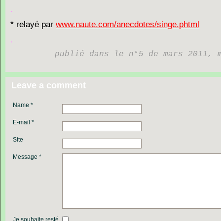
.
*
relayé
par
www.naute.com/anecdotes/singe.phtml
.
publié dans le n°5 de mars 2011, 
Leave a comment
Name *
E-mail *
Site
Message *
Je souhaite resté