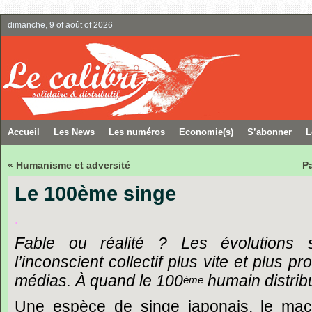
dimanche, 9 of août of 2026
Accueil
Les News
Les numéros
Economie(s)
S’abonner
L
« Humanisme et adversité
P
Le 100ème singe
.
Fable
ou
réalité ?
Les
évolutions
l’inconscient
collectif
plus
vite
et
plus
pr
médias.
À
quand
le
100
humain
distrib
ème
Une
espèce
de
singe
japonais,
le
mac