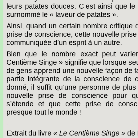
leurs
patates
douces.
C’est
ainsi
que
le
surnommé
le
« laveur
de
patates ».
Ainsi,
quand
un
certain
nombre
critique
prise
de
conscience,
cette
nouvelle
prise
communiquée
d’un
esprit
à
un
autre.
Bien
que
le
nombre
exact
peut
varier
Centième
Singe »
signifie
que
lorsque
se
de
gens
apprend
une
nouvelle
façon
de
f
partie
intégrante
de
la
conscience
de
donné,
il
suffit
qu’une
personne
de
plus
nouvelle
prise
de
conscience
pour
q
s’étende
et
que
cette
prise
de
consc
presque
tout
le
monde
!
.
Extrait
du
livre
« Le
Centième
Singe »
de