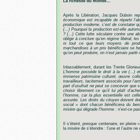
La richesse du monde…
.
Après
la
Libération,
Jacques
Duboin
re
économique
est
incapable
de
répartir
l
’
ab
production
moderne,
c
’
est
de
constater
q
(
…
)
Pourquoi
la
production
est-elle
autom
?
(
…
)
Cette
lutte
séculaire
contre
une
ab
oblige
à
conclure
qu
’
en
régime
libéral,
les
ni
tout
ce
que
leurs
moyens
de
prod
marchandises
à
un
prix
bénéficiaire
se
he
qu
’
on
peut
produire,
on
n
’
eut
jamais
parlé
.
Inlassablement,
durant
les
Trente
Glorieu
L
’
homme
possède
le
droit
à
la
vie
(
…
)
e
immense
patrimoine
culturel,
œuvre
coll
travailleurs,
tacitement
associés
pour
l
’
amé
part
d
’
usufruit
ne
peut
se
concevoir
que
s
choisir
librement
ce
qu
’
il
lui
plaît
d
’
ache
l
’
homme,
car
la
plus
essentielle
est
cell
assurée.
Les
droits
du
citoyen
doivent
do
social »
dont
chacun
bénéficiera
du
ber
misère
qui
dégrade
l
’
homme
:
n
’
est-ce
pas
.
Il s’éteint, presque centenaire, en pleine 
la misère de s’étendre : l’une et l’autre ne
.