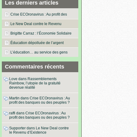
Les derniers articles
Crise ECOronavirus : Au profit des
banques ou des peuples ?
Le New Deal contre le Revenu
d’Existence
Brigitte Carraz : l’Économie Solidaire
dans les actes !
Éducation dépolluée de l’argent
L’éducation… au service des gens
Commentaires récents
Love
dans
Rassemblements
Rainbow, l’utopie de la gratuité
devenue réalité
Martin
dans
Crise ECOronavirus : Au
profit des banques ou des peuples ?
raffi
dans
Crise ECOronavirus : Au
profit des banques ou des peuples ?
Supporter
dans
Le New Deal contre
le Revenu d’Existence