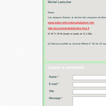
Michel Loetscher
.
Notes
Lire
Jacques Duboin, le dernier des utopistes
de Ber
www.jutier.net/contenu/jaduboin.htm
http://economiedistributive.free.fr
01
30
71
58
04
(lundis
et
mardis
de
15
à
18h)
.
(1) Discours publié au Journal Officiel n° 30 du 15 m
.
Leave a comment
Name *
E-mail *
Site
Message *