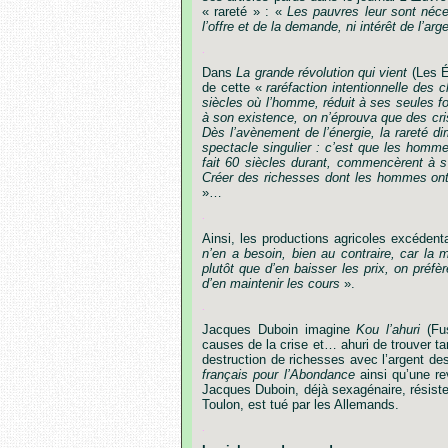
« rareté »
:
«
Les
pauvres
leur
sont
néce
l
’
offre
et
de
la
demande,
ni
intérêt
de
l
’
arge
.
Dans
La
grande
révolution
qui
vient
(Les
É
de
cette
«
raréfaction
intentionnelle
des
c
siècles
où
l
’
homme,
réduit
à
ses
seules
f
à
son
existence,
on
n
’
éprouva
que
des
cr
Dès
l
’
avènement
de
l
’
énergie,
la
rareté
di
spectacle
singulier
:
c
’
est
que
les
homme
fait
60
siècles
durant,
commencèrent
à
s
Créer
des
richesses
dont
les
hommes
on
»
…
.
Ainsi,
les
productions
agricoles
excédenta
n
’
en
a
besoin,
bien
au
contraire,
car
la
m
plutôt
que
d
’
en
baisser
les
prix,
on
préfèr
d
’
en
maintenir
les
cours
».
.
Jacques
Duboin
imagine
Kou
l
’
ahuri
(Fus
causes
de
la
crise
et
…
ahuri
de
trouver
ta
destruction
de
richesses
avec
l
’
argent
de
français
pour
l
’
Abondance
ainsi
qu
’
une
re
Jacques Duboin, déjà sexagénaire, résiste
Toulon, est tué par les Allemands.
.