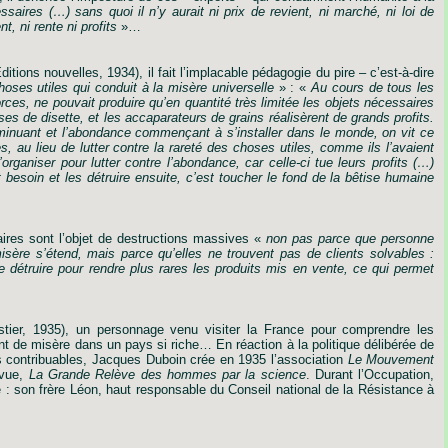
ssaires
(
…
)
sans
quoi
il
n
’
y
aurait
ni
prix
de
revient,
ni
marché,
ni
loi
de
nt,
ni
rente
ni
profits
»
…
ditions
nouvelles,
1934),
il
fait
l
’
implacable
pédagogie
du
pire
–
c
’
est-à-dire
hoses
utiles
qui
conduit
à
la
misère
universelle
»
:
«
Au
cours
de
tous
les
orces,
ne
pouvait
produire
qu
’
en
quantité
très
limitée
les
objets
nécessaires
ises
de
disette,
et
les
accaparateurs
de
grains
réalisèrent
de
grands
profits.
minuant
et
l
’
abondance
commençant
à
s
’
installer
dans
le
monde,
on
vit
ce
s,
au
lieu
de
lutter
contre
la
rareté
des
choses
utiles,
comme
ils
l
’
avaient
’
organiser
pour
lutter
contre
l
’
abondance,
car
celle-ci
tue
leurs
profits
(
…
)
t
besoin
et
les
détruire
ensuite,
c
’
est
toucher
le
fond
de
la
bêtise
humaine
ires
sont
l
’
objet
de
destructions
massives
«
non
pas
parce
que
personne
isère
s
’
étend,
mais
parce
qu
’
elles
ne
trouvent
pas
de
clients
solvables
:
e
détruire
pour
rendre
plus
rares
les
produits
mis
en
vente,
ce
qui
permet
tier,
1935),
un
personnage
venu
visiter
la
France
pour
comprendre
les
nt
de
misère
dans
un
pays
si
riche
…
En
réaction
à
la
politique
délibérée
de
s
contribuables,
Jacques
Duboin
crée
en
1935
l
’
association
Le
Mouvement
vue,
La
Grande
Relève
des
hommes
par
la
science
. Durant l’Occupation,
 : son frère Léon, haut responsable du Conseil national de la Résistance à