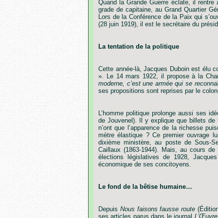
Quand la Grande Guerre éclate, il rentre 
grade de capitaine, au Grand Quartier Gén
Lors de la Conférence de la Paix qui s’ouv
(28 juin 1919), il est le secrétaire du pr
.
La tentation de la politique
.
Cette
année-là,
Jacques
Duboin
est
élu
c
».
Le
14
mars
1922,
il
propose
à
la
Cha
moderne,
c
’
est
une
armée
qui
se
reconnaî
ses
propositions
sont
reprises
par
le
colon
.
L
’
homme
politique
prolonge
aussi
ses
idé
de
Jouvenel).
Il
y
explique
que
billets
de
n
’
ont
que
l
’
apparence
de
la
richesse
pui
mètre
élastique
?
Ce
premier
ouvrage
lu
dixième
ministère,
au
poste
de
Sous-Se
Caillaux
(1863-1944). Mais, au cours de l
élections législatives de 1928, Jacqu
économique de ses concitoyens.
.
Le fond de la bêtise humaine…
.
Depuis
Nous
faisons
fausse
route
(Éditio
ses
articles
parus
dans
le
journal
L
’
Œuvre