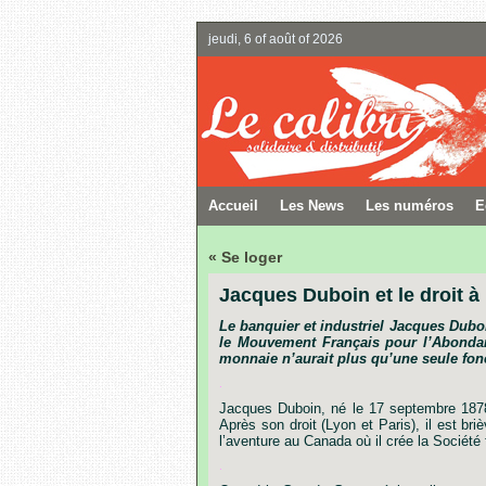
jeudi, 6 of août of 2026
Accueil
Les News
Les numéros
E
« Se loger
Jacques Duboin et le droit à 
Le banquier et industriel Jacques Duboi
le Mouvement Français pour l’Abondan
monnaie n’aurait plus qu’une seule fonct
.
Jacques Duboin, né le 17 septembre 1878 
Après
son
droit
(Lyon
et
Paris),
il
est
bri
l
’
aventure
au
Canada
où
il
crée
la
Société
.