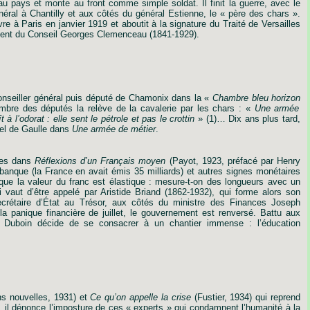
au pays et monte au front comme simple soldat. Il finit la guerre, avec le
éral à Chantilly et aux côtés du général Estienne, le « père des chars ».
re à Paris en janvier 1919 et aboutit à la signature du Traité de Versailles
ésident du Conseil Georges Clemenceau (1841-1929).
onseiller
général
puis
député
de
Chamonix
dans
la
«
Chambre
bleu
horizon
mbre
des
députés
la
relève
de
la
cavalerie
par
les
chars
:
«
Une
armée
t
à
l
’
odorat
:
elle
sent
le
pétrole
et
pas
le
crottin
»
(1)…
Dix
ans
plus
tard,
el
de
Gaulle
dans
Une
armée
de
métier
.
es
dans
Réflexions
d
’
un
Français
moyen
(Payot,
1923,
préfacé
par
Henry
banque
(la
France
en
avait
émis
35
milliards)
et
autres
signes
monétaires
sque
la
valeur
du
franc
est
élastique
:
mesure-t-on
des
longueurs
avec
un
i
vaut
d
’
être
appelé
par
Aristide
Briand
(1862-1932),
qui
forme
alors
son
crétaire
d
’
État
au
Trésor,
aux
côtés
du
ministre
des
Finances
Joseph
a panique financière de juillet, le gouvernement est renversé. Battu aux
es Duboin décide de se consacrer à un chantier immense : l’éducation
ns
nouvelles,
1931)
et
Ce
qu
’
on
appelle
la
crise
(Fustier,
1934)
qui
reprend
,
il
dénonce
l
’
imposture
de
ces
« experts »
qui
condamnent
l
’
humanité
à
la