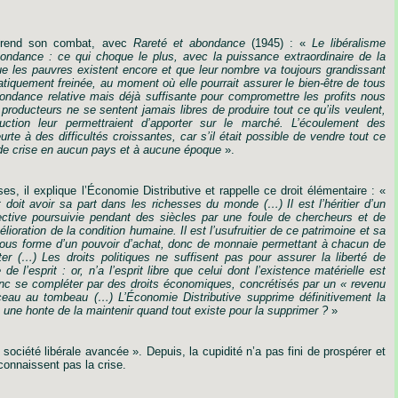
prend
son
combat,
avec
Rareté
et
abondance
(1945)
:
«
Le
libéralisme
ondance :
ce
qui
choque
le
plus,
avec
la
puissance
extraordinaire
de
la
ue
les
pauvres
existent
encore
et
que
leur
nombre
va
toujours
grandissant
atiquement
freinée,
au
moment
où
elle
pourrait
assurer
le
bien-être
de
tous
ondance
relative
mais
déjà
suffisante
pour
compromettre
les
profits
nous
producteurs
ne
se
sentent
jamais
libres
de
produire
tout
ce
qu
’
ils
veulent,
uction
leur
permettraient
d
’
apporter
sur
le
marché.
L
’
écoulement
des
urte
à
des
difficultés
croissantes,
car
s
’
il
était
possible
de
vendre
tout
ce
de
crise
en
aucun
pays
et
à
aucune
époque
».
ses,
il
explique
l
’
Économie
Distributive
et
rappelle
ce
droit
élémentaire
:
«
t
doit
avoir
sa
part
dans
les
richesses
du
monde
(
…
)
Il
est
l
’
héritier
d
’
un
ective
poursuivie
pendant
des
siècles
par
une
foule
de
chercheurs
et
de
lioration
de
la
condition
humaine.
Il
est
l
’
usufruitier
de
ce
patrimoine
et
sa
ous
forme
d
’
un
pouvoir
d
’
achat,
donc
de
monnaie
permettant
à
chacun
de
ter
(
…
)
Les
droits
politiques
ne
suffisent
pas
pour
assurer
la
liberté
de
e
de
l
’
esprit
:
or,
n
’
a
l
’
esprit
libre
que
celui
dont
l
’
existence
matérielle
est
nc
se
compléter
par
des
droits
économiques,
concrétisés
par
un
« revenu
ceau
au
tombeau
(
…
)
L
’
Économie
Distributive
supprime
définitivement
la
une
honte
de
la
maintenir
quand
tout
existe
pour
la
supprimer
?
»
« société libérale avancée ». Depuis, la cupidité n’a pas fini de prospérer et
 connaissent pas la crise.