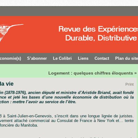
conomie(s)
S’abonner
Le Colibri
Liens
Contact
Plan du site
Logement : quelques chiffres éloquents »
la vie
Print
n (1878-1976), ancien député et ministre d’Aristide Briand, avait fondé
ce et jeté les bases d’une nouvelle économie de distribution où la
ion : mettre l’avoir au service de l’être.
à Saint-Julien-en-Genevois, s’inscrit dans une longue lignée de
juristes.
èvement
attaché
commercial
au
Consulat
de
France
à
New
York
et
…
tente
foncière
du
Manitoba.