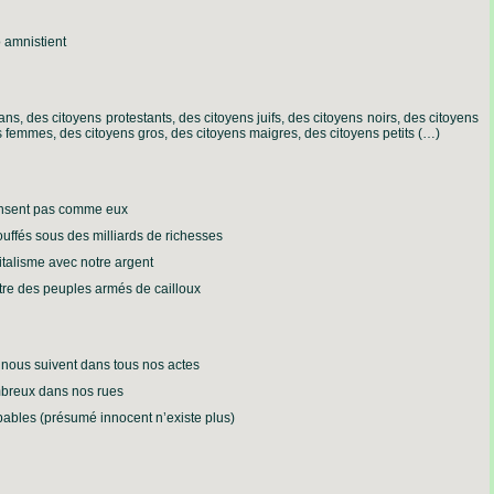
o amnistient
s, des citoyens protestants, des citoyens juifs, des citoyens noirs, des citoyens
femmes, des citoyens gros, des citoyens maigres, des citoyens petits (…)
pensent pas comme eux
uffés sous des milliards de richesses
italisme avec notre argent
tre des peuples armés de cailloux
i nous suivent dans tous nos actes
mbreux dans nos rues
ables (présumé innocent n’existe plus)