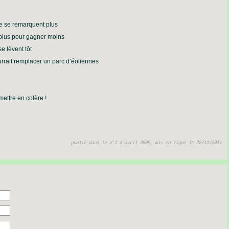
ne se remarquent plus
r plus pour gagner moins
e lèvent tôt
ourrait remplacer un parc d’éoliennes
mettre en colère !
publié dans le n°1 d’avril 2009, mis en ligne le 22/11/2011