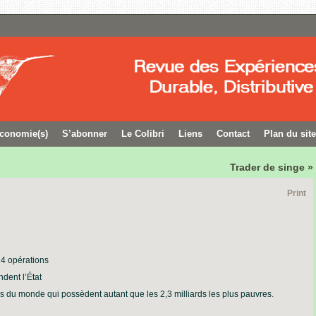
conomie(s)
S’abonner
Le Colibri
Liens
Contact
Plan du site
Trader de singe »
Print
 4 opérations
dent l’État
es du monde qui possèdent autant que les 2,3 milliards les plus pauvres.