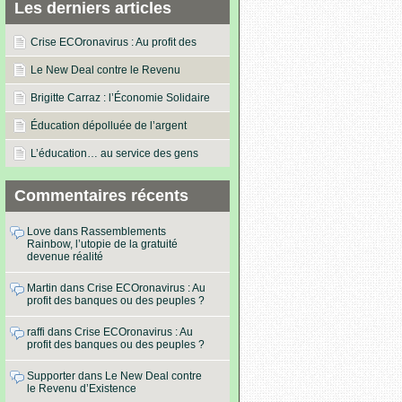
Les derniers articles
Crise ECOronavirus : Au profit des
banques ou des peuples ?
Le New Deal contre le Revenu
d’Existence
Brigitte Carraz : l’Économie Solidaire
dans les actes !
Éducation dépolluée de l’argent
L’éducation… au service des gens
Commentaires récents
Love
dans
Rassemblements
Rainbow, l’utopie de la gratuité
devenue réalité
Martin
dans
Crise ECOronavirus : Au
profit des banques ou des peuples ?
raffi
dans
Crise ECOronavirus : Au
profit des banques ou des peuples ?
Supporter
dans
Le New Deal contre
le Revenu d’Existence