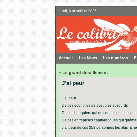
jeudi, 6 of août of 2026
Accueil
Les News
Les numéros
E
« Le grand déraillement
J’ai peur
.
J’ai peur
De ces économistes aveugles et sourds
De ces banquiers qui ne connaissent pas les
De ces entreprises capitalistiques qui quéman
J’ai peur de ces 358 personnes
les plus rich
.