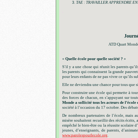
TAE : TRAVAILLER APPRENDRE E
.
Journé
ATD Quart Monde c
.
«
Quelle école pour quelle société ?
»
S’il y a une chose qui réunit les parents qu’il
les parents qui connaissent la grande pauvret
pour leurs enfants de ne pas vivre ce qu’ils s
Elle ne deviendra une chance pour tous que s
Pour construire une école qui permette à tou
des forces de chacun, en s’appuyant sur tou
Monde a sollicité tous les acteurs de l’école
société à l’occasion du 17 octobre. Des débats
De nombreux partenaires de l’école, mais au
misère souhaitent recueillir des récits écrits
empêché le bien-être ou la réussite scolaire d
jeunes, d’enseignants, de parents, d’animate
www.parolespourlecole.org
.