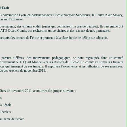
l’École
 13 novembre à Lyon, en partenariat avec l’École Normale Supérieure, le Centre Alain Savary,
on sur l’exclusion.
 des parents, des enfants et des jeunes qui connaissent la grande pauvreté. Ils rassembleront
ATD Quart Monde, des recherches universitaires et des travaux de nos partenaires.
 ceux des acteurs de l’école et permettra à la plate-forme de définir ses objectifs.
de parents d’élèves, des mouvements pédagogiques, se sont regroupés dans un comité
 Mouvement ATD Quart Monde vers les Ateliers de l’École. Ce comité va suivre les travaux
s qui émergent de ces travaux. Il apportera l’expérience et les réflexions de ses membres.
ssue des Ateliers de novembre 2011.
rs de novembre 2011 se nourrira des projets suivants :
s.
à l’école.
’école ».
 thème de l’école.