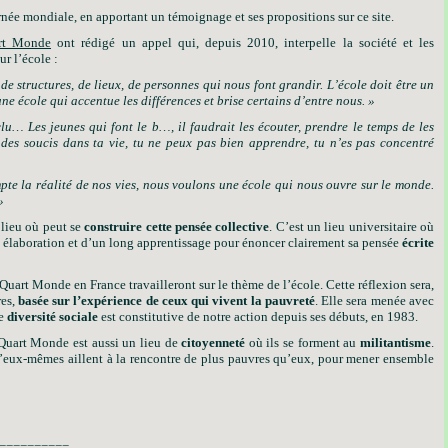
rnée mondiale, en apportant un témoignage et ses propositions sur ce site.
rt Monde
ont rédigé un appel qui, depuis 2010, interpelle la société et les
ur l’école :
de structures, de lieux, de personnes qui nous font grandir.
L’école doit être un
ne école qui accentue les différences et brise certains d’entre nous. »
clu… Les jeunes qui font le b…, il faudrait
les écouter, prendre le temps de les
 des soucis dans ta vie, tu ne peux pas bien apprendre, tu n’es pas concentré
te la réalité de nos vies, nous voulons une école qui nous ouvre sur le monde.
»
 lieu où peut se
construire cette pensée collective
. C’est un lieu universitaire où
nte élaboration et d’un long apprentissage pour énoncer clairement sa pensée
écrite
Quart Monde en France travailleront sur le thème de l’école. Cette réflexion sera,
es,
basée sur l’expérience de ceux qui vivent la pauvreté
. Elle sera menée avec
te
diversité sociale
est constitutive de notre action depuis ses débuts, en 1983.
 Quart Monde est aussi un lieu de
citoyenneté
où ils se forment au
militantisme
.
’eux-mêmes aillent à la rencontre de plus pauvres qu’eux, pour mener ensemble
==========