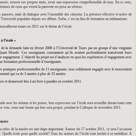
pensée, trouver ses propres mots, avoir une expression compréhensible de tous. En ce sens,
périence de ceux qui vivent la pauvreté est prise au sérieux.
e pauvres, mais de dialogue avec l’ensemble des citoyens. La présence effective et active de
l’Université populaire depuis ses débuts. Enfin, c’est un lieu de formation au militantisme.
availleront toutes en 2011 sur le thème de l’école.
à l’école »
né de la demande faite en février 2008 à l’Université de Tours par un groupe d’une vingtaine
rt Monde. Ces enseignants constataient qu’ils avaient profondément transformé leurs
eur engagement. L’objectif du projet est d’analyser en quoi les expériences d’engagement avec
 formation professionnelle d’enseignants.
des pratiques professionnelles de 11 enseignants, tous solidement engagés avec le mouvement
enneté qui va de 3 années à plus de 35 années.
ure et donneront lieu à un livre à paraître en octobre 2011.
vec les enfants et les jeunes, leur expression sur l’école sera recueillie durant toute cette
 leur voix, sous une forme qui leur sera propre, pendant le Colloque de novembre 2011.
misère
 refus de la misère est une étape importante. Autour du 17 octobre 2011, ce sera l’occasion
: Quelle école pour quelle société? Tous les acteurs de l’école sont invités à se mobiliser. A