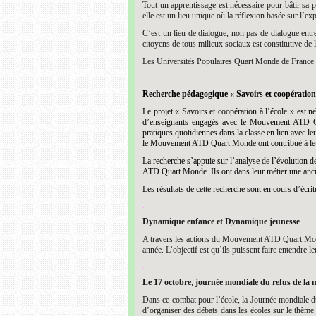
Tout un apprentissage est nécessaire pour bâtir sa 
elle est un lieu unique où la réflexion basée sur l’ex
C’est un lieu de dialogue, non pas de dialogue entr
citoyens de tous milieux sociaux est constitutive de 
Les Universités Populaires Quart Monde de France tr
.
Recherche pédagogique « Savoirs et coopération 
Le projet « Savoirs et coopération à l’école » est 
d’enseignants engagés avec le Mouvement ATD Qua
pratiques quotidiennes dans la classe en lien avec l
le Mouvement ATD Quart Monde ont contribué à leur
La recherche s’appuie sur l’analyse de l’évolution 
ATD Quart Monde. Ils ont dans leur métier une anci
Les résultats de cette recherche sont en cours d’écrit
.
Dynamique enfance et Dynamique jeunesse
A travers les actions du Mouvement ATD Quart Monde a
année. L’objectif est qu’ils puissent faire entendre
.
Le 17 octobre, journée mondiale du refus de la 
Dans ce combat pour l’école, la Journée mondiale du
d’organiser des débats dans les écoles sur le thème 