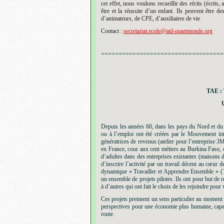
cet effet, nous voulons recueillir des récits (écrits
être et la réussite d’un enfant. Ils peuvent être de
d’animateurs, de CPE, d’auxiliaires de vie
Contact :
secretariat.ecole@atd-quartmonde.org
.
===================================
.
TAE 
.
Depuis les années 60, dans les pays du Nord et du S
ou à l’emploi ont été créées par le Mouvement int
génératrices de revenus (atelier pour l’entreprise 
en France, cour aux cent métiers au Burkina Faso, co
d’adultes dans des entreprises existantes (maisons de
d’inscrire l’activité par un travail décent au cœur 
dynamique « Travailler et Apprendre Ensemble » (TA
un ensemble de projets pilotes. Ils ont pour but de 
à d’autres qui ont fait le choix de les rejoindre pour 
Ces projets prennent un sens particulier au moment 
perspectives pour une économie plus humaine, capable
route.