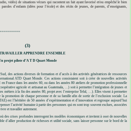
, audio, vidéo) de situations vécues qui racontent un fait ayant favorisé et/ou empêché le bien
s paroles d’enfants (idées pour l’école) et des récits de jeunes, de parents, d’enseignants,
==========
(3)
: TRAVAILLER APPRENDRE ENSEMBLE
Un projet pilote d’A T D Quart Monde
ud, des actions diverses de formation et d’accès à des activités génératrices de ressources
ernational ATD Quart Monde. Ces actions consistaient soit à créer de nouvelles activités
3M en France dans les années 60, ou dans les années 80 ateliers de promotion professionnelle
opérative agricole et artisanat au Guatemala, …) soit à permettre l’intégration de jeunes et
s métiers à la fin des années 80, projet avec l’entreprise Tefal, …). Elles visent à permettre
de la promotion de chaque personne et de sa famille afin de sortir de l’exclusion sociale. La
E) est l’héritière de 50 années d’expérimentation et d’innovation et regroupe aujourd’hui
repenser l’activité humaine à partir des personnes qui en sont trop souvent exclues, associées
vivre et travailler autrement.
où des crises profondes interrogent les modèles économiques et invitent à oser de nouvelles
 d’allier production de richesses et utilité sociale, sans laisser personne sur le bord de la