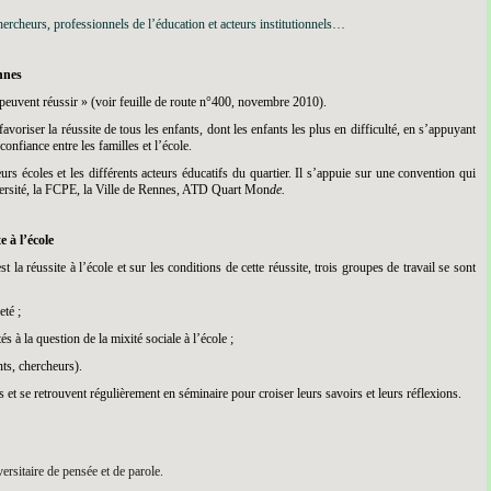
 chercheurs, professionnels de l’éducation et acteurs institutionnels…
nnes
s peuvent réussir » (voir feuille de route n°400, novembre 2010).
avoriser la réussite de tous les enfants, dont les enfants les plus en difficulté, en s’appuyant
onfiance entre les familles et l’école.
eurs écoles et les différents acteurs éducatifs du quartier. Il s’appuie sur une convention qui
ersité, la FCPE, la Ville de Rennes, ATD Quart Mon
de.
 à l’école
 la réussite à l’école et sur les conditions de cette réussite, trois groupes de travail se sont
té ;
 à la question de la mixité sociale à l’école ;
ts, chercheurs).
 et se retrouvent régulièrement en séminaire pour croiser leurs savoirs et leurs réflexions.
rsitaire de pensée et de parole.