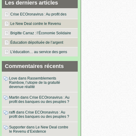
Les derniers articles
Crise ECOronavirus : Au profit des
banques ou des peuples ?
Le New Deal contre le Revenu
d’Existence
Brigitte Carraz : l’Économie Solidaire
dans les actes !
Éducation dépolluée de l’argent
L’éducation… au service des gens
Commentaires récents
Love
dans
Rassemblements
Rainbow, l’utopie de la gratuité
devenue réalité
Martin
dans
Crise ECOronavirus : Au
profit des banques ou des peuples ?
raffi
dans
Crise ECOronavirus : Au
profit des banques ou des peuples ?
Supporter
dans
Le New Deal contre
le Revenu d’Existence