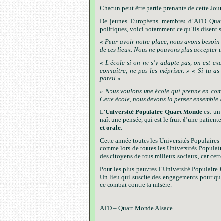
Chacun peut être partie prenante
de cette Jou
De
jeunes Européens membres d’ATD Qua
politiques, voici notamment ce qu’ils disent s
«
Pour avoir notre place, nous avons besoin 
de ces lieux. Nous ne pouvons plus accepter u
« L’école si on ne s’y adapte pas, on est ex
connaître, ne pas les mépriser. »
« Si tu as
pareil.»
«
Nous voulons une école qui prenne en comp
Cette école, nous devons la penser ensemble.
L’
Université Populaire Quart Monde
est un
naît une pensée, qui est le fruit d’une patie
et orale
.
Cette année toutes les Universités Populaires 
comme lors de toutes les Universités Populair
des citoyens de tous milieux sociaux, car cet
Pour les plus pauvres l’Université Populaire
Un lieu qui suscite des engagements pour qu
ce combat contre la misère.
.
ATD – Quart Monde Alsace
===================================