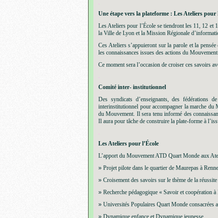
.
Une étape vers la plate
forme : Les Ateliers pour 
Les Ateliers pour l’École se tiendront les 11, 12 et
la Ville de Lyon et la Mission Régionale d’informati
Ces Ateliers s’appuieront sur la parole et la pensée
les connaissances issues des actions du Mouvement 
Ce moment sera l’occasion de croiser ces savoirs avec
.
Comité inter- institutionnel
Des syndicats d’enseignants, des fédérations 
interinstitutionnel pour accompagner la marche du
du Mouvement. Il sera tenu informé des connaissance
Il aura pour tâche de construire la plate-forme à l’i
.
Les Ateliers pour l’École
L’apport du Mouvement ATD Quart Monde aux Atelie
»
Projet pilote dans le quartier de Maurepas à Renne
»
Croisement des savoirs sur le thème de la réussite 
»
Recherche pédagogique « Savoir et coopération à l
»
Universités Populaires Quart Monde consacrées au
»
Dynamique enfance et Dynamique jeunesse.