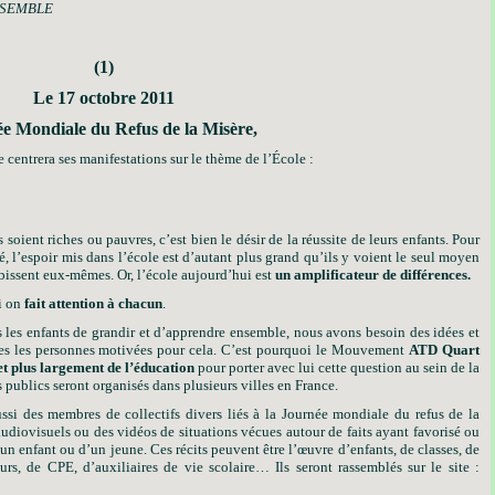
NSEMBLE
(1)
Le 17 octobre 2011
e Mondiale du Refus de la Misère,
entrera ses manifestations sur le thème de l’École :
s soient riches ou pauvres, c’est bien le désir de la réussite de leurs enfants. Pour
é, l’espoir mis dans l’école est d’autant plus grand qu’ils y voient le seul moyen
ubissent eux-mêmes. Or, l’école aujourd’hui est
un amplificateur de différences.
i on
fait attention à chacun
.
s les enfants de grandir et d’apprendre ensemble, nous avons besoin des idées et
tes les personnes motivées pour cela. C’est pourquoi le Mouvement
ATD Quart
 et plus largement de l’éducation
pour porter avec lui cette question au sein de la
 publics seront organisés dans plusieurs villes en France.
ssi des membres de collectifs divers liés à la Journée mondiale du refus de la
, audiovisuels ou des vidéos de situations vécues autour de faits ayant favorisé ou
’un enfant ou d’un jeune. Ces récits peuvent être l’œuvre d’enfants, de classes, de
urs, de CPE, d’auxiliaires de vie scolaire… Ils seront rassemblés sur le site :