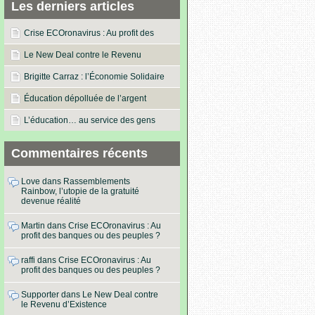
Les derniers articles
Crise ECOronavirus : Au profit des
banques ou des peuples ?
Le New Deal contre le Revenu
d’Existence
Brigitte Carraz : l’Économie Solidaire
dans les actes !
Éducation dépolluée de l’argent
L’éducation… au service des gens
Commentaires récents
Love
dans
Rassemblements
Rainbow, l’utopie de la gratuité
devenue réalité
Martin
dans
Crise ECOronavirus : Au
profit des banques ou des peuples ?
raffi
dans
Crise ECOronavirus : Au
profit des banques ou des peuples ?
Supporter
dans
Le New Deal contre
le Revenu d’Existence