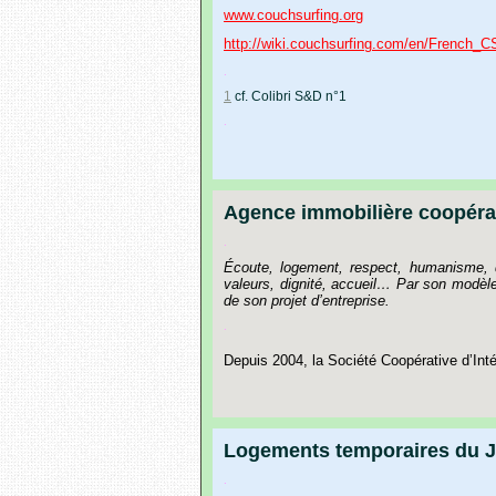
www.couchsurfing.org
http://wiki.couchsurfing.com/en/French_C
.
1
cf.
Colibri
S&D
n°1
.
Agence immobilière coopéra
.
Écoute, logement, respect, humanisme, dé
valeurs, dignité, accueil… Par son modèl
de son projet d’entreprise.
.
Depuis
2004,
la
Société
Coopérative
d
’
Int
Logements temporaires du J
.