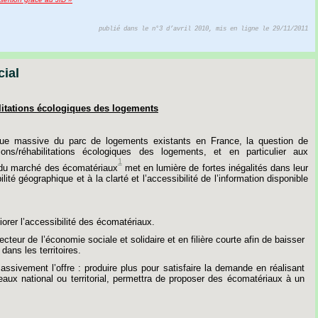
publié dans le n°3 d’avril 2010, mis en ligne le 29/11/2011
cial
itations
écologiques
des
logements
que
massive
du
parc
de
logements
existants
en
France,
la
question
de
ons/réhabilitations
écologiques
des
logements,
et
en
particulier
aux
1
du
marché
des
écomatériaux
met
en
lumière
de
fortes
inégalités
dans
leur
lité
géographique
et
à
la
clarté
et
l’accessibilité
de
l’information
disponible
iorer
l’accessibilité
des
écomatériaux.
ecteur
de
l’économie
sociale
et
solidaire
et
en
filière
courte
afin
de
baisser
dans
les
territoires.
assivement
l
’
offre
:
produire
plus
pour
satisfaire
la
demande
en
réalisant
eaux
national
ou
territorial,
permettra
de
proposer
des
écomatériaux
à
un