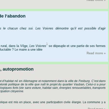
de l’abandon
ns le chacun chez soi. Les Voivres démontre qu’il est possible d’agir
1
rural,
dans
la
Vôge,
Les
Voivres
se
dépeuple
et
une
partie
de
ses
fermes
luctable
?
Le
maire
a
une
idée
Read more »
é, autopromotion
t
d
’
habitat
né
en
Allemagne
et
notamment
dans
la
ville
de
Freiburg.
C
’
est
dans
olonté
politique
de
la
ville
que
naît
le
projet
du
quartier
Vauban
.
Celui-ci
a
pour
logiques
forts
(vie
sans
voiture,
habitat
sain,
énergies
renouvelables,
transports
cipation
citoyenne.
blique
est
mis
en
place,
avec
une
participation
civile
élargie.
La
commune
y
a