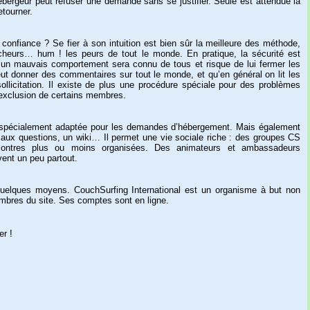
ébergeur
peut
refuser
une
demande
sans
se
justifier.
Seule
est
attendue
la
etourner.
confiance
?
Se
fier
à
son
intuition
est
bien
sûr
la
meilleure
des
méthode,
cheurs…
hum
!
les
peurs
de
tout
le
monde.
En
pratique,
la
sécurité
est
’un
mauvais
comportement
sera
connu
de
tous
et
risque
de
lui
fermer
les
ut
donner
des
commentaires
sur
tout
le
monde,
et
qu’en
général
on
lit
les
ollicitation.
Il
existe
de
plus
une
procédure
spéciale
pour
des
problèmes
’exclusion
de
certains
membres.
spécialement
adaptée
pour
les
demandes
d’hébergement.
Mais
également
aux
questions,
un
wiki…
Il
permet
une
vie
sociale
riche
:
des
groupes
CS
ontres
plus
ou
moins
organisées.
Des
animateurs
et
ambassadeurs
vent
un
peu
partout.
uelques
moyens.
CouchSurfing
International
est
un
organisme
à
but
non
mbres
du
site.
Ses
comptes
sont
en
ligne.
er
!