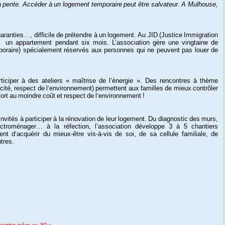
a
pente.
Accéder
à
un
logement
temporaire
peut
être
salvateur.
A
Mulhouse,
garanties…,
difficile
de
prétendre
à
un
logement.
Au
JID
(Justice
Immigration
un
appartement
pendant
six
mois.
L’association
gère
une
vingtaine
de
oraire)
spécialement
réservés
aux
personnes
qui
ne
peuvent
pas
louer
de
ticiper
à
des
ateliers
« maîtrise
de
l’énergie ».
Des
rencontres
à
thème
icité,
r
espect
de
l
environnement
)
permettent
aux
familles
de
mieux
contrôler
’
ort
au
moindre
coût
et
respect
de
l
environnement
!
’
invités
à
participer
à
la
rénovation
de
leur
logement.
Du
diagnostic
des
murs,
ectroménager…
à
la
réfection,
l’association
développe
3
à
5
chantiers
ent
d
acquérir
du
mieux-être
vis-à-vis
de
soi,
de
sa
cellule
familiale,
de
’
tres.
insertion grâce au JID »