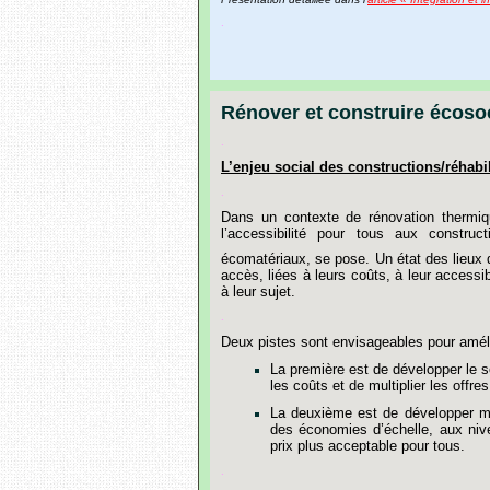
.
Rénover et construire écoso
.
L’enjeu
social
des
constructions/réhabil
.
Dans
un
contexte
de
rénovation
thermi
l’accessibilité
pour
tous
aux
constructi
écomatériaux,
se
pose.
Un
état
des
lieux
accès,
liées
à
leurs
coûts,
à
leur
accessibi
à
leur
sujet.
.
Deux
pistes
sont
envisageables
pour
amél
La
première
est
de
développer
le
s
les
coûts
et
de
multiplier
les
offres
La
deuxième
est
de
développer
m
des
économies
d
’
échelle,
aux
niv
prix
plus
acceptable
pour
tous.
.