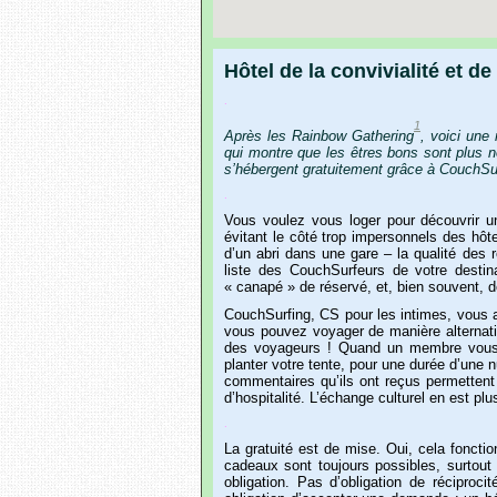
Hôtel de la convivialité et de 
.
1
Après
les
Rainbow
Gathering
,
voici
une
qui
montre
que
les
êtres
bons
sont
plus
n
s’hébergent
gratuitement
grâce
à
CouchSur
.
Vous
voulez
vous
loger
pour
découvrir
u
évitant
le
côté
trop
impersonnels
des
hôt
d’un
abri
dans
une
gare
–
la
qualité
des
liste
des
CouchSurfeurs
de
votre
destin
« canapé »
de
réservé,
et,
bien
souvent,
d
CouchSurfing,
CS
pour
les
intimes,
vous
vous
pouvez
voyager
de
manière
alternat
des
voyageurs
!
Quand
un
membre
vou
planter
votre
tente,
pour
une
durée
d
’
une
n
commentaires
qu’ils
ont
reçus
permettent
d’hospitalité.
L’échange
culturel
en
est
plu
.
La
gratuité
est
de
mise.
Oui,
cela
fonctio
cadeaux
sont
toujours
possibles,
surtout
obligation.
Pas
d’obligation
de
réciprocit