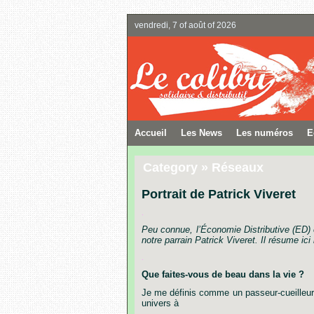
vendredi, 7 of août of 2026
Accueil
Les News
Les numéros
E
Category » Réseaux
Portrait de Patrick Viveret
.
Peu
connue,
l’Économie
Distributive
(ED)
notre
parrain
Patrick
Viveret.
Il
résume
ici
.
Que
faites-vous
de
beau
dans
la
vie ?
Je
me
définis
comme
un
passeur-cueilleur
univers
à