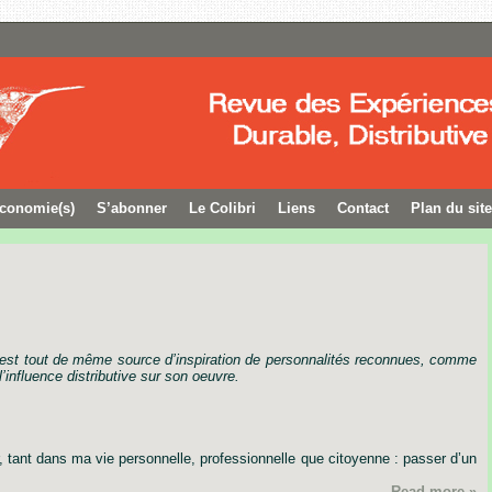
conomie(s)
S’abonner
Le Colibri
Liens
Contact
Plan du site
est
tout
de
même
source
d’inspiration
de
personnalités
reconnues,
comme
l’influence
distributive
sur
son
oeuvre.
,
tant
dans
ma
vie
personnelle,
professionnelle
que
citoyenne
:
passer
d’un
Read more »