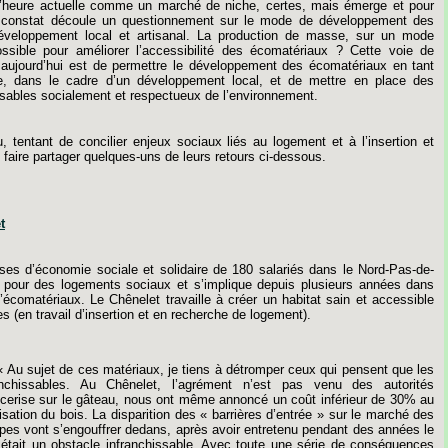
’
heure
actuelle
comme
un
marché
de
niche,
certes,
mais
émerge
et
pour
constat
découle
un
questionnement
sur
le
mode
de
développement
des
éveloppement
local
et
artisanal.
La
production
de
masse,
sur
u
n
mode
ssible
pour
améliorer
l
’
accessibilité
des
écomatériaux
?
Cette
voie
de
aujourd’hui
est
de
permettre
le
développement
des
écomatériaux
en
tant
e,
dans
le
cadre
d’un
développement
local,
et
de
mettre
en
place
des
sables
socialement
et
respectueux
de
l’environnement.
u,
tentant
de
concilier
enjeux
sociaux
liés
au
logement
et
à
l’insertion
et
faire
partager
quelques-uns
de
leurs
retours
ci-dessous.
t
ises
d’économie
sociale
et
solidaire
de
180
salariés
dans
le
Nord-Pas-de-
pour
des
logements
sociaux
et
s’implique
depuis
plusieurs
années
dans
’écomatériaux.
Le
Chênelet
travaille
à
créer
un
habitat
sain
et
accessible
es
(en
travail
d’insertion
et
en
recherche
de
logement).
« Au
sujet
de
ces
matériaux,
je
tiens
à
détromper
ceux
qui
pensent
que
les
anchissables.
Au
Chênelet,
l’agrément
n’est
pas
venu
des
autorités
cerise
sur
le
gâteau,
nous
ont
même
annoncé
un
coût
inférieur
de
30%
au
lisation
du
bois.
La
disparition
des
« barrières
d’entrée »
sur
le
marché
des
pes
vont
s’engouffrer
dedans,
après
avoir
entretenu
pendant
des
années
le
était
un
obstacle
infranchissable.
Avec
toute
une
série
de
conséquences