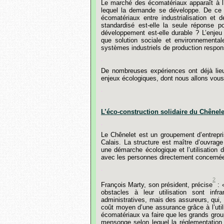
Le
marché
des
écomatériaux
apparaît
à
l
lequel
la
demande
se
développe
.
De
ce
écomatériaux
entre
industrialisation
et
d
standardisé
est-elle
la
seule
réponse
po
développement
est-elle
durable
?
L’enjeu
que
solution
sociale
et
environnemental
systèmes
industriels
de
production
respon
.
De
nombreuses
expériences
ont
déjà
lie
enjeux
écologiques,
dont
nous
allons
vous
.
.
L’éco-construction
solidaire
du
Chênele
.
Le
Chênelet
est
un
groupement
d’entrepr
Calais.
La
structure
est
maître
d’ouvrage
une
démarche
écologique
et
l’utilisation
d
avec
les
personnes
directement
concerné
.
2
François
Marty,
son
président,
précise
:
obstacles
à
leur
utilisation
sont
infr
administratives,
mais
des
assureurs,
qui,
coût
moyen
d’une
assurance
grâce
à
l’uti
écomatériaux
va
faire
que
les
grands
grou
mensonge
selon
lequel
la
réglementation