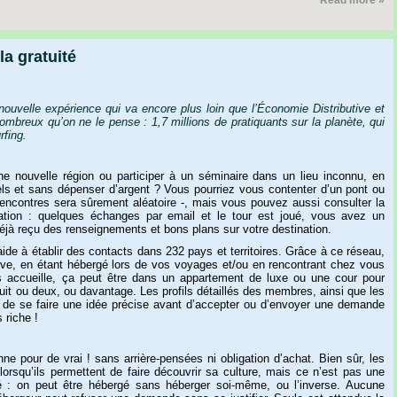
Read more »
la gratuité
nouvelle
expérience
qui
va
encore
plus
loin
que
l’Économie
Distributive
et
ombreux
qu’on
ne
le
pense
:
1,7
millions
de
pratiquants
sur
la
planète,
qui
fing.
ne
nouvelle
région
ou
participer
à
un
séminaire
dans
un
lieu
inconnu,
en
els
et
sans
dépenser
d’argent
?
Vous
pourriez
vous
contenter
d’un
pont
ou
rencontres
sera
sûrement
aléatoire
-,
mais
vous
pouvez
aussi
consulter
la
ation
:
quelques
échanges
par
email
et
le
tour
est
joué,
vous
avez
un
éjà
reçu
des
renseignements
et
bons
plans
sur
votre
destination.
aide
à
établir
des
contacts
dans
232
pays
et
territoires.
Grâce
à
ce
réseau,
ive,
en
étant
hébergé
lors
de
vos
voyages
et/ou
en
rencontrant
chez
vous
s
accueille,
ça
peut
être
dans
un
appartement
de
luxe
ou
une
cour
pour
uit
ou
deux,
ou
davantage.
Les
profils
détaillés
des
membres,
ainsi
que
les
de
se
faire
une
idée
précise
avant
d’accepter
ou
d’envoyer
une
demande
s
riche
!
nne
pour
de
vrai
!
sans
arrière-pensées
ni
obligation
d’achat.
Bien
sûr,
les
lorsqu’ils
permettent
de
faire
découvrir
sa
culture,
mais
ce
n’est
pas
une
é
:
on
peut
être
hébergé
sans
héberger
soi-même,
ou
l’inverse.
Aucune