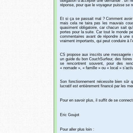
obligation
d’accepter
une
demande
:
un
h
réponse,
pour
que
le
voyageur
puisse
se
r
.
Et
si
ça
se
passait
mal
?
Comment
avoir
mais
cela
ne
taira
pas
les
mauvais
cou
quasiment
obligatoire,
car
chacun
sait
qu
portes
pour
la
suite.
Car
tout
le
monde
pe
commentaires
avant
de
répondre
à
une
s
vraiment
importants,
qui
peut
conduire
à
l
.
CS
propose
aux
inscrits
une
messagerie
un
guide
du
bon
CouchSurfeur,
des
foires
se
rencontrent
souvent,
pour
des
renc
« nomade »,
« famille »
ou
« local »
s’acti
.
Son
fonctionnement
nécessite
bien
sûr
q
lucratif
est
entièrement
financé
par
les
me
.
Pour
en
savoir
plus,
il
suffit
de
se
connect
.
Eric
Goujot
.
Pour
aller
plus
loin
: