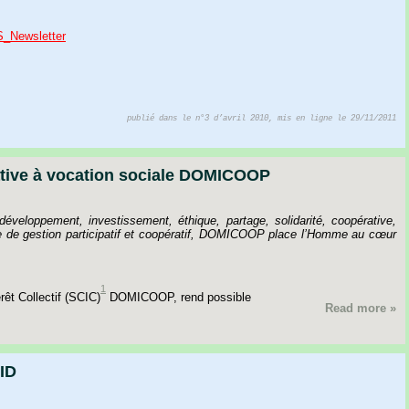
S_Newsletter
publié dans le n°3 d’avril 2010, mis en ligne le 29/11/2011
tive à vocation sociale DOMICOOP
veloppement, investissement, éthique, partage, solidarité, coopérative,
e de gestion participatif et coopératif, DOMICOOP place l’Homme au cœur
1
érêt
Collectif
(SCIC)
DOMICOOP,
rend
possible
Read more »
ID