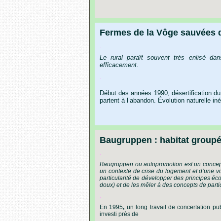
Fermes de la Vôge sauvées 
.
Le rural paraît souvent très enlisé da
efficacement.
.
Début
des
années
1990,
désertification
du
partent
à
l’abandon.
Évolution
naturelle
iné
Baugruppen : habitat group
.
Baugruppen
ou
autopromotion
est
un
concep
un
contexte
de
crise
du
logement
et
d
’
une
v
particularité
de
développer
des
principes
éco
doux)
et
de
les
mêler
à
des
concepts
de
parti
.
En
1995
,
un
long
travail
de
concertation
pu
investi
près
de