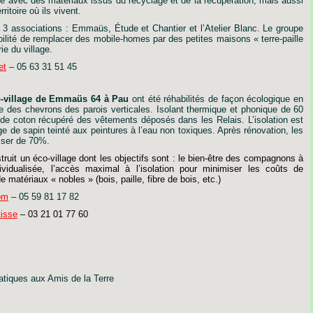
re
avec
des
matériaux
issus
du
recyclage
et
de
la
récupération,
mais
aussi
erritoire
où
ils
vivent.
3
associations
:
Emmaüs,
Étude
et
Chantier
et
l
’
Atelier
Blanc.
Le
groupe
ilité
de
remplacer
des
mobile-homes
par
des
petites
maisons
«
terre-paille
rie
du
village.
et
–
05
63
31
51
45
-village
de
Emmaüs
64
à
Pau
ont
été
réhabilités
de
façon
écologique
en
e
des
chevrons
des
parois
verticales.
Isolant
thermique
et
phonique
de
60
de
coton
récupéré
des
vêtements
déposés
dans
les
Relais.
L’isolation
est
ge
de
sapin
teinté
aux
peintures
à
l
’
eau
non
toxiques.
Après
rénovation,
les
sser
de
70%.
truit
un
éco-village
dont
les
objectifs
sont
:
le
bien-être
des
compagnons
à
ividualisée,
l’accès
maximal
à
l’isolation
pour
minimiser
les
coûts
de
de
matériaux
« nobles »
(bois,
paille,
fibre
de
bois,
etc.)
om
–
05
59
81
17
82
tisse
–
03
21
01
77
60
atiques
aux
Amis
de
la
Terre