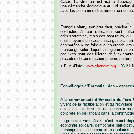
Calais.
La
structure
est
maître
d’ouvrage
une
démarche
écologique
et
l’utilisation
d
avec
les
personnes
directement
concerné
.
2
François
Marty,
son
président,
précise
:
obstacles
à
leur
utilisation
sont
infr
administratives,
mais
des
assureurs,
qui,
coût
moyen
d’une
assurance
grâce
à
l’uti
écomatériaux
va
faire
que
les
grands
grou
mensonge
selon
lequel
la
réglementation
positives
pour
des
filières
déjà
existante
procédés
de
construction
propres
au
territ
>
Plus
d’info
:
www.chenelet.org
–
03
21
1
.
.
Eco-villages
d’Emmaüs
:
des
«
espaces
.
A
la
communauté
d’Emmaüs
du
Tarn
vivent
de
la
récupération
et
du
recyclage
sociale
et
solidaire.
Ils
o
nt
souhaité
men
concrète
en
se
lançant
dans
la
constructi
Le
groupe
d’Emmaüs
82
s’est
inscrit
dep
économie
solidaire,
démocratie
participati
compagnons,
le
bureau
et
les
salariés.