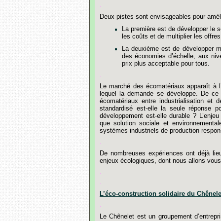
.
Deux
pistes
sont
envisageables
pour
amél
La
première
est
de
développer
le
s
les
coûts
et
de
multiplier
les
offres
La
deuxième
est
de
développer
m
des
économies
d
’
échelle,
aux
niv
prix
plus
acceptable
pour
tous.
.
Le
marché
des
écomatériaux
apparaît
à
l
lequel
la
demande
se
développe
.
De
ce
écomatériaux
entre
industrialisation
et
d
standardisé
est-elle
la
seule
réponse
po
développement
est-elle
durable
?
L’enjeu
que
solution
sociale
et
environnemental
systèmes
industriels
de
production
respon
.
De
nombreuses
expériences
ont
déjà
lie
enjeux
écologiques,
dont
nous
allons
vous
.
.
L’éco-construction
solidaire
du
Chênele
.
Le
Chênelet
est
un
groupement
d’entrepr