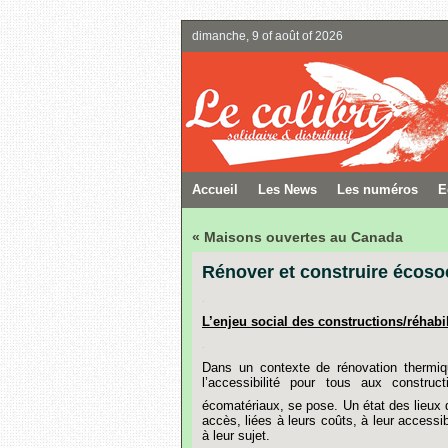
dimanche, 9 of août of 2026
Accueil
Les News
Les numéros
E
« Maisons ouvertes au Canada
Rénover et construire écoso
.
L’enjeu
social
des
constructions/réhabil
.
Dans
un
contexte
de
rénovation
thermi
l’accessibilité
pour
tous
aux
constructi
écomatériaux,
se
pose.
Un
état
des
lieux
accès,
liées
à
leurs
coûts,
à
leur
accessibi
à
leur
sujet.