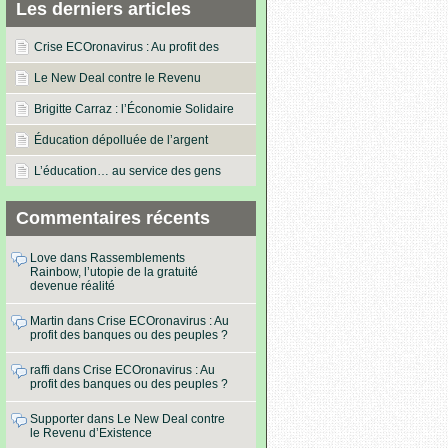
Les derniers articles
Crise ECOronavirus : Au profit des
banques ou des peuples ?
Le New Deal contre le Revenu
d’Existence
Brigitte Carraz : l’Économie Solidaire
dans les actes !
Éducation dépolluée de l’argent
L’éducation… au service des gens
Commentaires récents
Love
dans
Rassemblements
Rainbow, l’utopie de la gratuité
devenue réalité
Martin
dans
Crise ECOronavirus : Au
profit des banques ou des peuples ?
raffi
dans
Crise ECOronavirus : Au
profit des banques ou des peuples ?
Supporter
dans
Le New Deal contre
le Revenu d’Existence