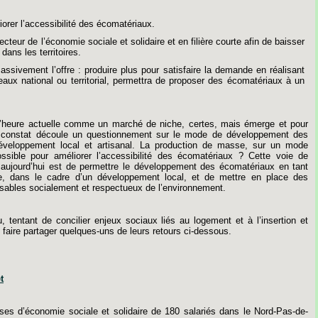
iorer
l’accessibilité
des
écomatériaux.
ecteur
de
l’économie
sociale
et
solidaire
et
en
filière
courte
afin
de
baisser
dans
les
territoires.
assivement
l
’
offre
:
produire
plus
pour
satisfaire
la
demande
en
réalisant
eaux
national
ou
territorial,
permettra
de
proposer
des
écomatériaux
à
un
’
heure
actuelle
comme
un
marché
de
niche,
certes,
mais
émerge
et
pour
constat
découle
un
questionnement
sur
le
mode
de
développement
des
éveloppement
local
et
artisanal.
La
production
de
masse,
sur
u
n
mode
ssible
pour
améliorer
l
’
accessibilité
des
écomatériaux
?
Cette
voie
de
aujourd’hui
est
de
permettre
le
développement
des
écomatériaux
en
tant
e,
dans
le
cadre
d’un
développement
local,
et
de
mettre
en
place
des
sables
socialement
et
respectueux
de
l’environnement.
u,
tentant
de
concilier
enjeux
sociaux
liés
au
logement
et
à
l’insertion
et
faire
partager
quelques-uns
de
leurs
retours
ci-dessous.
t
ises
d’économie
sociale
et
solidaire
de
180
salariés
dans
le
Nord-Pas-de-