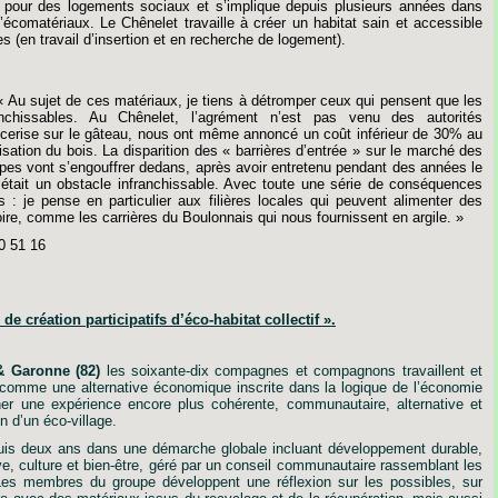
pour
des
logements
sociaux
et
s’implique
depuis
plusieurs
années
dans
’écomatériaux.
Le
Chênelet
travaille
à
créer
un
habitat
sain
et
accessible
es
(en
travail
d’insertion
et
en
recherche
de
logement).
« Au
sujet
de
ces
matériaux,
je
tiens
à
détromper
ceux
qui
pensent
que
les
anchissables.
Au
Chênelet,
l’agrément
n’est
pas
venu
des
autorités
cerise
sur
le
gâteau,
nous
ont
même
annoncé
un
coût
inférieur
de
30%
au
lisation
du
bois.
La
disparition
des
« barrières
d’entrée »
sur
le
marché
des
pes
vont
s’engouffrer
dedans,
après
avoir
entretenu
pendant
des
années
le
était
un
obstacle
infranchissable.
Avec
toute
une
série
de
conséquences
s
:
je
pense
en
particulier
aux
filières
locales
qui
peuvent
alimenter
des
oire,
comme
les
carrières
du
Boulonnais
qui
nous
fournissent
en
argile. »
0
51
16
de
création
participatifs
d
’
éco-habitat
collectif ».
&
Garonne
(82)
les
soixante-dix
compagnes
et
compagnons
travaillent
et
comme
une
alternative
économique
inscrite
dans
la
logique
de
l
’
économie
er
une
expérience
encore
plus
cohérente,
communautaire,
alternative
et
on
d’un
éco-village.
uis
deux
ans
dans
une
démarche
globale
incluant
développement
durable,
ve,
culture
et
bien-être,
géré
par
un
conseil
communautaire
rassemblant
les
Les
membres
du
groupe
développent
une
réflexion
sur
les
possibles,
sur