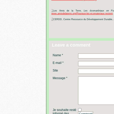
.
1
Les
Amis
de
la
Terre,
Les
écomatériaux
en
Fr
www.amisdelaterre.org/Pourquoi-les-ecomateriaux-restent
.
2
CERDD,
Centre
Ressource
du
Développement
Durable,
.
Leave a comment
Name *
E-mail *
Site
Message *
Je souhaite resté
informé des
Comment