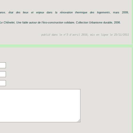
ance,
état
des
lieux
et
enjeux
dans
la
rénovation
thermique
des
logements
,
mars
2009,
Le
Chênelet,
Une
fable
autour
de
l’éco-construction
solidaire
,
Collection
Urbanisme
durable,
2006.
publié dans le n°3 d’avril 2010, mis en ligne le 25/11/2011