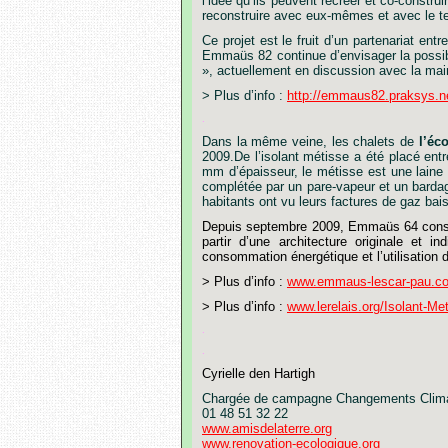
l’idée
qu’ils
peuvent
recréer
et
co-construi
reconstruire
avec
eux-mêmes
et
avec
le
t
Ce
projet
est
le
fruit
d’un
partenariat
entre
Emmaüs
82
continue
d
’
envisager
la
possib
»,
actuellement
en
discussion
avec
la
mai
>
Plus
d’info
:
http://emmaus82.praksys.n
.
Dans
la
même
veine,
les
chalets
de
l’éco
2009.De
l’isolant
métisse
a
été
placé
entr
mm
d
’
épaisseur,
le
métisse
est
une
laine
complétée
par
un
pare-vapeur
et
un
barda
habitants
ont
vu
leurs
factures
de
gaz
bai
Depuis
septembre
2009,
Emmaüs
64
cons
partir
d’une
architecture
originale
et
ind
consommation
énergétique
et
l’utilisation
>
Plus
d’info
:
www.emmaus-lescar-pau.c
>
Plus
d’info
:
www.lerelais.org/Isolant-Me
.
.
Cyrielle
den
Hartigh
Chargée
de
campagne
Changements
Clim
01
48
51
32
22
www.amisdelaterre.org
www.renovation-ecologique.org