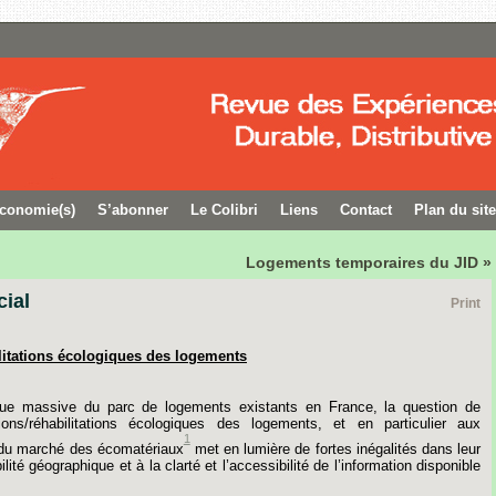
conomie(s)
S’abonner
Le Colibri
Liens
Contact
Plan du site
Logements temporaires du JID »
cial
Print
itations
écologiques
des
logements
que
massive
du
parc
de
logements
existants
en
France,
la
question
de
ons/réhabilitations
écologiques
des
logements,
et
en
particulier
aux
1
du
marché
des
écomatériaux
met
en
lumière
de
fortes
inégalités
dans
leur
lité
géographique
et
à
la
clarté
et
l’accessibilité
de
l’information
disponible