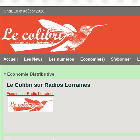
lundi, 10 of août of 2026
Accueil
Les News
Les numéros
Economie(s)
S’abonner
L
« Economie Distributive
Le Colibri sur Radios Lorraines
Ecouter sur Radio Lorraines
.