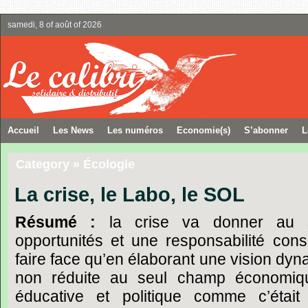
samedi, 8 of août of 2026
Accueil
Les News
Les numéros
Economie(s)
S’abonner
L
Category » Écologie
La crise, le Labo, le SOL
Résumé :
la crise va donner au s
opportunités et une responsabilité cons
faire face qu’en élaborant une vision dyn
non réduite au seul champ économique
éducative et politique comme c’était