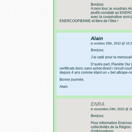
Bonjour,
A mon tour, je voudrais ré
plutôt constaté qu’ENERCO
avec la coopérative sont p
ENERCOOPIENNE et fière de l’être !
Alain
in octobre 25th, 2010 @ 10:
Bonjour,
J’ai opté pour la mensual
D’autre part, Planète Oui
certificats donc sans achat direct / circuit 
depuis 4 ans comme étant un « bel attrape-n
Bonne journée,
Alain
ENRA
in novembre 24th, 2010 @ 1
Bonjour,
Pour information Enercoop
collectivités de la Régio
d’informations.