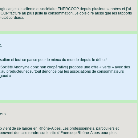
agir car je suis cliente et sociétaire ENERCOOP depuis plusieurs années et j’ai
OP facture au plus juste la consommation. Je dois dire aussi que les rapports
lutôt cordiaux.
21
isation et tout ce passe pour le mieux du monde depuis le début!
 (Société Anonyme donc non coopérative) propose une offre « verte » avec des
court au producteur et surtout dénoncé par les associations de consommateurs
igaud ».
8:18
 vient de se lancer en Rhône-Alpes. Les professionnels, particuliers et
n peuvent donc se rendre sur le site d’Enercoop Rhône-Alpes pour plus