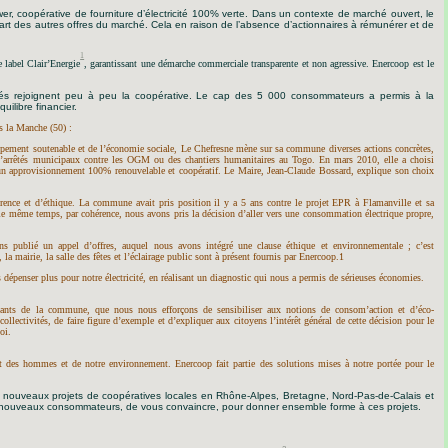
r, coopérative de fourniture d’électricité 100% verte. Dans un contexte de marché ouvert, le
part des autres offres du marché. Cela en raison de l’absence d’actionnaires à rémunérer et de
1
e label Clair’Energie
, garantissant une démarche commerciale transparente et non agressive. Enercoop est le
ivités rejoignent peu à peu la coopérative. Le cap des
5 000 consommateurs a permis à la
uilibre financier.
ns la Manche (50) :
pement soutenable et de l’économie sociale, Le Chefresne mène sur sa commune diverses actions concrètes,
re d’arrêtés municipaux contre les OGM ou des chantiers humanitaires au Togo.
En mars 2010, elle a choisi
 un approvisionnement 100% renouvelable et coopératif.
Le Maire, Jean-Claude Bossard, explique son choix
ence et d’éthique. La commune avait pris position il y a 5 ans contre le projet EPR à Flamanville et sa
le même temps, par cohérence, nous avons pris la décision d’aller vers une consommation électrique propre,
s publié un appel d’offres, auquel nous avons intégré une clause éthique et environnementale ; c’est
la mairie, la salle des fêtes et l’éclairage public sont à présent fournis par Enercoop.1
 dépenser plus pour notre électricité, en réalisant un diagnostic qui nous a permis de sérieuses économies.
nts de la commune, que nous nous efforçons de sensibiliser aux notions de consom’action et d’éco-
collectivités, de faire figure d’exemple et d’expliquer aux citoyens l’intérêt général de cette décision pour le
oi.
t des hommes et de notre environnement. Enercoop fait partie des solutions mises à notre portée pour le
 nouveaux projets de coopératives locales en Rhône-Alpes, Bretagne, Nord-Pas-de-Calais et
e nouveaux consommateurs, de vous convaincre, pour donner ensemble forme à ces projets.