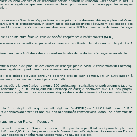
 énergies renouvelables et de l’économie sociale et solidaire (Biocoop, Greenpeace, la Nef …)
cteur énergétique qui leur ressemble. Avec pour mission de développer les énergies
ation.
 fournisseur d’électricité s’approvisionnant auprès de producteurs d’énergie photovoltaïque,
rticuliers et professionnels, injectent sur le réseau électrique l’équivalent des besoins des
seul fournisseur à s’approvisionner directement et à 100% auprès de producteurs d’énergie
ix d’une structure éthique, celle de société coopérative d’intérêt collectif (SCIC).
nsommateurs, salariés et partenaires dans son sociétariat, fonctionnant sur le principe 1
auteur d’au moins 60% dans des coopératives locales de production d’énergie renouvelable.
ettre à chacun de produire localement de l’énergie propre. Ainsi, le consommateur Enercoop,
devient également producteur de cette même coopérative.
s : s
i je décide d’investir dans une éolienne près de mon domicile, j’ai un autre rapport à
étise, ma consommation devient plus rationnelle.
 modèle : la coopérative regroupe 100 sociétaires : particuliers et professionnels (agence
communes…) et fournit aujourd’hui Enercoop en énergie photovoltaïque. D’autres projets,
s réalise également des audits énergétiques dans le département, chez des particuliers et
le, à un prix plus élevé que les tarifs réglementés d’EDF (env. 0,14 € le kWh contre 0,11 €
ûts d’approvisionnement et non sur des opportunités commerciales, d
ans une démarche de
e.
 vont augmenter en France. – Pourquoi ?
 sous la pression de l’Union Européenne. Ces prix, fixés par l’État, sont parmi les plus bas
 kWh, soit 0,05 € de plus par rapport à la France. Les tarifs réglementés exercent en France
. Leur disparition entraînera inéluctablement une hausse des prix.