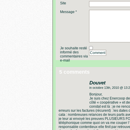
Site
Message *
Je souhaite resté
informé des
Comment
commentaires via
e-mail
5 comments
Douvet
in octobre 13th, 2010 @ 13:
Bonjour,
Je suis chez Enercoop dep
côté « coopérative » et de
constat est là : je ne ren
erreurs sur les factures (récurent) : les date
cata : nombreuses relances de leurs parts av
je leur ai envoyé les preuves PLUSIEURS FOIS
téléphonique comme quoi on va me couper l’é
responsable contentieux elle finit par retrouve