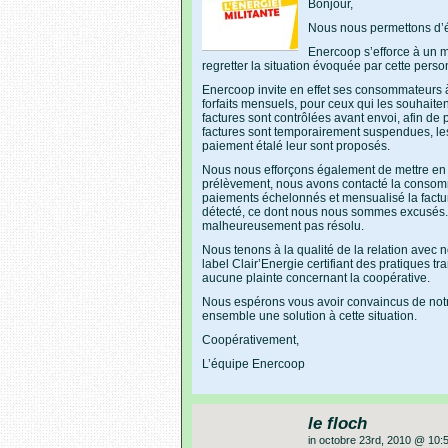
Bonjour,
Nous nous permettons d’é
Enercoop s’efforce à un 
regretter la situation évoquée par cette perso
Enercoop invite en effet ses consommateurs à 
forfaits mensuels, pour ceux qui les souhaiten
factures sont contrôlées avant envoi, afin de
factures sont temporairement suspendues, les
paiement étalé leur sont proposés.
Nous nous efforçons également de mettre en p
prélèvement, nous avons contacté la consomma
paiements échelonnés et mensualisé la factur
détecté, ce dont nous nous sommes excusés.
malheureusement pas résolu.
Nous tenons à la qualité de la relation avec no
label Clair’Energie certifiant des pratiques t
aucune plainte concernant la coopérative.
Nous espérons vous avoir convaincus de notre
ensemble une solution à cette situation.
Coopérativement,
L’équipe Enercoop
le floch
in octobre 23rd, 2010 @ 10: