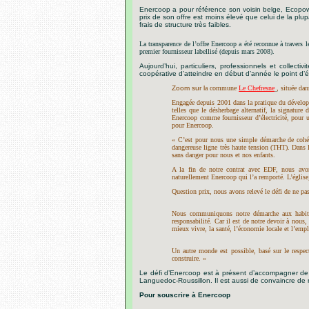
Enercoop a pour référence son voisin belge, Ecopowe
prix de son offre est moins élevé que celui de la plu
frais de structure très faibles.
La transparence de l’offre Enercoop a été reconnue à travers l
premier fournisseur labellisé (depuis mars 2008).
Aujourd’hui, particuliers, professionnels et collect
coopérative d’atteindre en début d’année le point d’éq
Zoom sur l
a commune
Le Chefresne
, située da
Engagée depuis 2001 dans la pratique du dévelop
telles que le désherbage alternatif, la signatu
Enercoop
comme fournisseur d’électricité, pour
pour Enercoop.
« C’est pour nous une simple démarche de cohér
dangereuse ligne très haute tension (THT). Dans 
sans danger pour nous et nos enfants.
A la fin de notre contrat avec EDF, nous avon
naturellement Enercoop qui l’a remporté. L’église, 
Question prix, nous avons relevé le défi de ne pas
Nous communiquons notre démarche aux habita
responsabilité. Car il est de notre devoir à nous, 
mieux vivre, la santé, l’économie locale et l’empl
Un autre monde est possible, basé sur le respec
construire. »
Le défi d’Enercoop est à présent d’accompagner de
Languedoc-Roussillon. Il est aussi de convaincre d
Pour souscrire à Enercoop