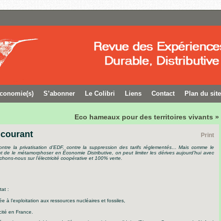
conomie(s)
S’abonner
Le Colibri
Liens
Contact
Plan du site
Eco hameaux pour des territoires vivants »
 courant
Print
contre la privatisation d’EDF, contre la suppression des tarifs
réglementés… Mais comme le
t de le métamorphoser en Économie Distributive, on peut limiter les dérives aujourd’hui avec
chons-nous sur l’électricité coopérative et 100% verte.
at :
iée à l’exploitation aux ressources nucléaires et fossiles,
cité en France.