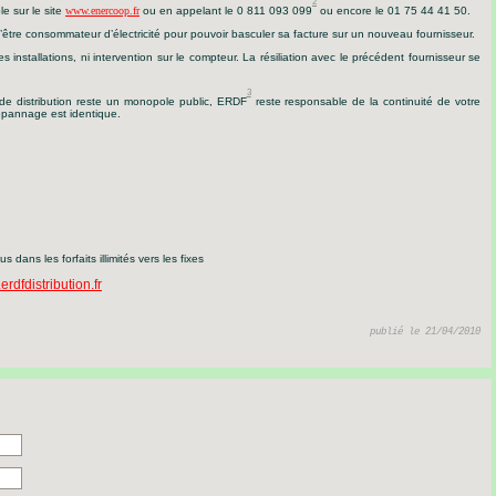
2
le sur le site
www.enercoop.fr
ou en appelant le 0 811 093 099
ou encore le 01 75 44 41 50.
t d’être consommateur d’électricité pour pouvoir basculer sa facture sur un nouveau fournisseur.
installations, ni intervention sur le compteur. La résiliation avec le précédent fournisseur se
3
de distribution reste un monopole public, ERDF
reste responsable de la continuité de votre
épannage est identi
que.
 dans les forfaits illimités vers les fixes
rdfdistribution.fr
publié le 21/04/2010