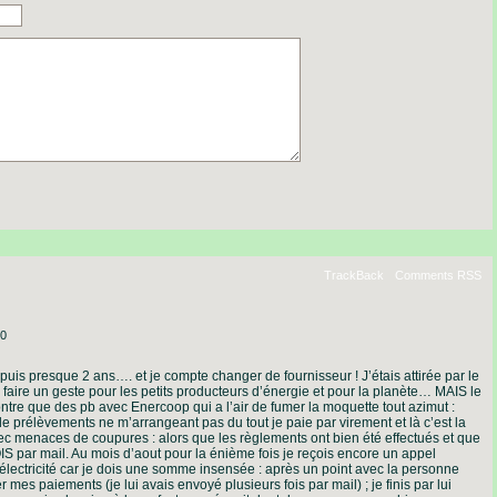
TrackBack
Comments RSS
20
uis presque 2 ans…. et je compte changer de fournisseur ! J’étais attirée par le
 faire un geste pour les petits producteurs d’énergie et pour la planète… MAIS le
contre que des pb avec Enercoop qui a l’air de fumer la moquette tout azimut :
s de prélèvements ne m’arrangeant pas du tout je paie par virement et là c’est la
ec menaces de coupures : alors que les règlements ont bien été effectués et que
 par mail. Au mois d’aout pour la énième fois je reçois encore un appel
lectricité car je dois une somme insensée : après un point avec la personne
r mes paiements (je lui avais envoyé plusieurs fois par mail) ; je finis par lui