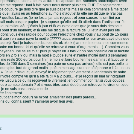
prenais plus rien à leurs factures récapitulant des sommes anarchiques avec
elle me répond : tout à fait : vous nous devez plus rien. OUF. Fin septembre :
 coupure (je dois dire que je suis patiente mais là cela commence à me taper
e que j’avais eu au téléphone au mois d’août et là elle me dit que je n’ai pas
 ? quelles factures (je ne les ai jamais reçues : et pour causes ils ont fini par
il mais pas par papier : je suppose qu’elle ont dû atterir dans l’antispam). Je
uoi milieu aôut j’étais à jour et là vous me dites que je vous dois des sous
ut d’un moment) et là elle me dit que la facture de juillet n’avait pas été
donc vous êtes rapide pour couper l’électricité chez vous ? au bout de 15 jours
rait que j’en aurai payé la moitié (????? apparemment je leur avais payé plus que
tures). Bref je baisse les bras et dis ok ok ok (car mon interlocutrice commence
montre ma bonne foi et qu’elle se retrouve à court d’arguments….). Combien vous
yer en une seule fois : puis je payer en 3 fois ? non pas possible car la facture
s en 2 fois ? oui mais la moitié tout de suite et l’autre moitié dans 3 semaines
me reste 200 euros pour finir le mois et faire bouffer mes gamins : il faut que je
 plus de 200 dans 3 semaines (ma paie ne sera pas arrivée), elle est pas belle la
jours plus tard de grand matin : paf un message sur mon téléphone « il faut nous
é ». Je leur dis que j’ai envoyé le règlement par virement le lendemain de notre
sur votre compte vu qu’il a été fait il y a 2 jours… et je reçois un mai m’indiquant
ve jusqu’à ce qu’ils reçoivent le virement : eh comment on fait si vous coupez
 votre compte demain ? et si vous êtes aussi doué pour retrouver le virement que
, je ne suis pas dans la merde…..
ée finalement.
ut dans mon coeur) ne m’ont jamais fait des plans pareils…..
ens qui connaissent ? j’aimerai avoir leur avis.
2