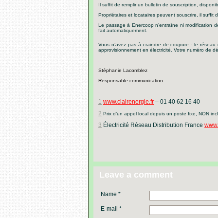
Il suffit de remplir un bulletin de souscription, disponib
Propriétaires et locataires peuvent souscrire, il suffi
Le passage à Enercoop n’entraîne ni modification des 
fait automatiquement.
Vous n’avez pas à craindre de coupure : le réseau 
approvisionnement en électricité. Votre numéro de d
.
Stéphanie Lacomblez
Responsable communication
.
1
www.clairenergie.fr
– 01 40 62 16 40
2
Prix d’un appel local depuis un poste fixe, NON inclus
3
Électricité Réseau Distribution France
www.e
.
Leave a comment
Name *
E-mail *