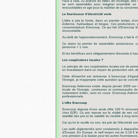
Face à cela, 22 acteurs du milieu de l’écologie, des
se sont rassemblés pour imaginer ensemble un a
renouvelables et agir pour la maîtrise de la consomm
Le fournisseur d’électricité verte
L’idée a pris la forme, dans un premier temps, d’un
éolienne, hydraulique et biogaz. Ces producteurs, pa
consommateurs Enercoop. Ce qui fait d’Enercoop le 
renouvelable.
Au-delà de l’approvisionnement, Enercoop a fait le cho
Ce statut lui permet de rassembler producteurs, co
personne = 1 voix.
Et les bénéfices sont obligatoirement réinvestis à h
Les coopératives locales ?
Le principe de
ces
coopératives locales est de perm
en investissant dans un moyen de production vert, 
Cette démarche est vertueuse à beaucoup d’égard
l’énergie, je m’approprie cette question qui se concr
Enercoop Ardennes existe depuis janvier 2009 sur ce
locale de l’énergie, communes et communautés de 
notamment éolien, sont en cours. Enercoop Ardenne
professionnels.
L’offre Enercoop
Enercoop dispose d’une seule offre 100 % renouvelab
chez EDF). Ce prix repose sur la réalité de ses co
stabilité des prix et de
viabilité du modèle à long term
Car qu’on le veuille ou non, les prix de l’électricité
Les tarifs réglementés sont condamnés à disparaître
d’Europe. En Europe, le tarif moyen est de 0,16 € le
une pression à la baisse pour les autres fournisseurs