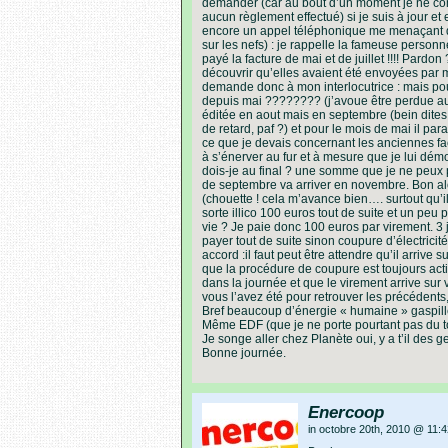
demander (car au bout d’un moment je ne com
aucun règlement effectué) si je suis à jour et 
encore un appel téléphonique me menaçant de
sur les nefs) : je rappelle la fameuse personn
payé la facture de mai et de juillet !!!! Pardon
découvrir qu’elles avaient été envoyées par ma
demande donc à mon interlocutrice : mais pouq
depuis mai ???????? (j’avoue être perdue au bo
éditée en aout mais en septembre (bein dites 
de retard, paf ?) et pour le mois de mai il pa
ce que je devais concernant les anciennes fac
à s’énerver au fur et à mesure que je lui dé
dois-je au final ? une somme que je ne peux pa
de septembre va arriver en novembre. Bon alor
(chouette ! cela m’avance bien…. surtout qu’il 
sorte illico 100 euros tout de suite et un peu
vie ? Je paie donc 100 euros par virement. 3 
payer tout de suite sinon coupure d’électricit
accord :il faut peut être attendre qu’il arrive 
que la procédure de coupure est toujours acti
dans la journée et que le virement arrive sur
vous l’avez été pour retrouver les précédents
Bref beaucoup d’énergie « humaine » gaspill
Même EDF (que je ne porte pourtant pas du to
Je songe aller chez Planète oui, y a t’il des g
Bonne journée.
Enercoop
in octobre 20th, 2010 @ 11:4