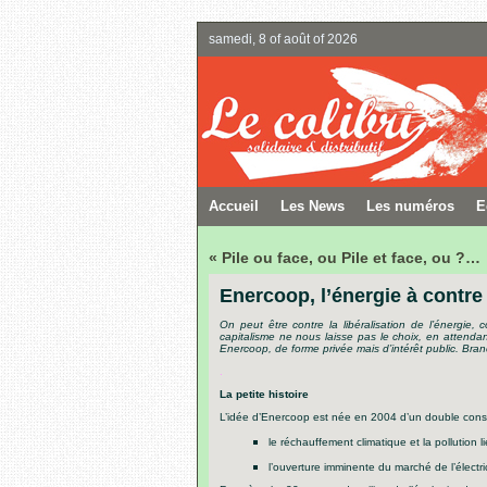
samedi, 8 of août of 2026
Accueil
Les News
Les numéros
E
« Pile ou face, ou Pile et face, ou ?…
Enercoop, l’énergie à contre
On peut être contre la libéralisation de l’énergie, 
capitalisme ne nous laisse pas le choix, en attendan
Enercoop,
de forme privée mais d’intérêt public. Bran
.
La petite histoire
L’idée d’Enercoop est née
en 2004 d’un double const
le réchauffement climatique et la pollution l
l’ouverture imminente du marché de l’électri