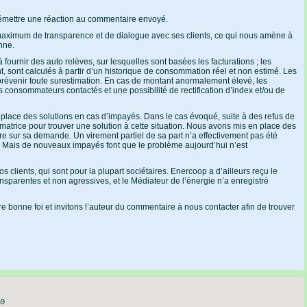
mettre une réaction au commentaire envoyé.
maximum de transparence et de dialogue avec ses clients, ce qui nous amène à
nne.
fournir des auto relèves, sur lesquelles sont basées les facturations ; les
t, sont calculés à partir d’un historique de consommation réel et non estimé. Les
 prévenir toute surestimation. En cas de montant anormalement élevé, les
 consommateurs contactés et une possibilité de rectification d’index et/ou de
lace des solutions en cas d’impayés. Dans le cas évoqué, suite à des refus de
trice pour trouver une solution à cette situation. Nous avons mis en place des
e sur sa demande. Un virement partiel de sa part n’a effectivement pas été
 Mais de nouveaux impayés font que le problème aujourd’hui n’est
s clients, qui sont pour la plupart sociétaires. Enercoop a d’ailleurs reçu le
ransparentes et non agressives, et le Médiateur de l’énergie n’a enregistré
 bonne foi et invitons l’auteur du commentaire à nous contacter afin de trouver
59