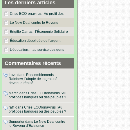
Les derniers articles
Crise ECOronavirus : Au profit des
banques ou des peuples ?
Le New Deal contre le Revenu
d’Existence
Brigitte Carraz : l’Économie Solidaire
dans les actes !
Éducation dépolluée de l’argent
L’éducation… au service des gens
Commentaires récents
Love
dans
Rassemblements
Rainbow, l’utopie de la gratuité
devenue réalité
Martin
dans
Crise ECOronavirus : Au
profit des banques ou des peuples ?
raffi
dans
Crise ECOronavirus : Au
profit des banques ou des peuples ?
Supporter
dans
Le New Deal contre
le Revenu d’Existence