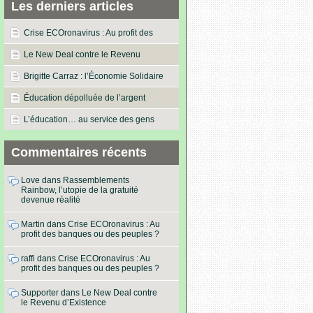
Les derniers articles
Crise ECOronavirus : Au profit des
banques ou des peuples ?
Le New Deal contre le Revenu
d’Existence
Brigitte Carraz : l’Économie Solidaire
dans les actes !
Éducation dépolluée de l’argent
L’éducation… au service des gens
Commentaires récents
Love
dans
Rassemblements
Rainbow, l’utopie de la gratuité
devenue réalité
Martin
dans
Crise ECOronavirus : Au
profit des banques ou des peuples ?
raffi
dans
Crise ECOronavirus : Au
profit des banques ou des peuples ?
Supporter
dans
Le New Deal contre
le Revenu d’Existence