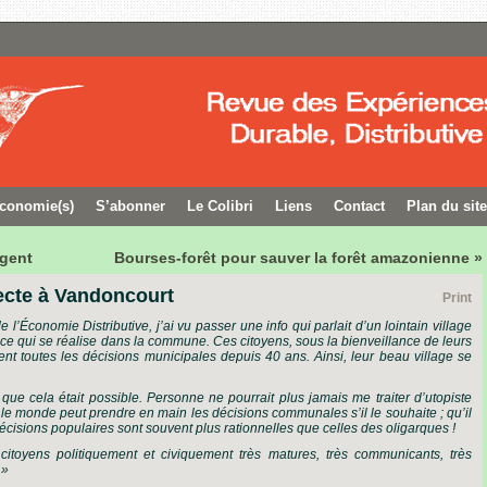
conomie(s)
S’abonner
Le Colibri
Liens
Contact
Plan du site
rgent
Bourses-forêt pour sauver la forêt amazonienne »
recte à Vandoncourt
Print
’Économie Distributive, j’ai vu passer une info qui parlait d’un lointain village
 ce qui se réalise dans la commune. Ces citoyens, sous la bienveillance de leurs
nt toutes les décisions municipales depuis 40 ans. Ainsi, leur beau village se
que cela était possible. Personne ne pourrait plus jamais me traiter d’utopiste
t le monde peut prendre en main les décisions communales s’il le souhaite ; qu’il
écisions populaires sont souvent plus rationnelles que celles des oligarques !
toyens politiquement et civiquement très matures, très communicants, très
 »