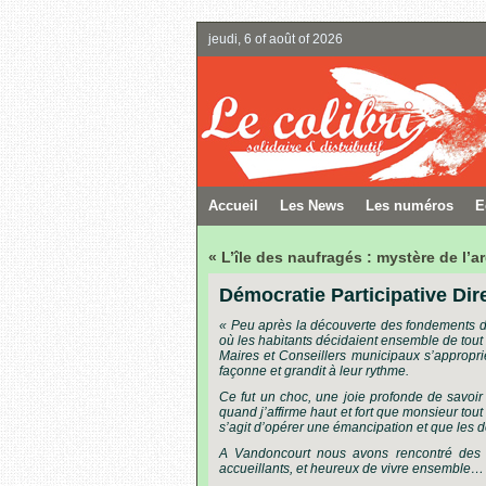
jeudi, 6 of août of 2026
Accueil
Les News
Les numéros
E
« L’île des naufragés : mystère de l’a
Démocratie Participative Di
« Peu après la découverte des fondements de l
où les habitants décidaient ensemble de tout
Maires et Conseillers municipaux s’approprie
façonne et grandit à leur rythme.
Ce fut un choc, une joie profonde de savoir 
quand j’affirme haut et fort que monsieur tou
s’agit d’opérer une émancipation et que les d
A Vandoncourt nous avons rencontré des ci
accueillants, et heureux de vivre ensemble…