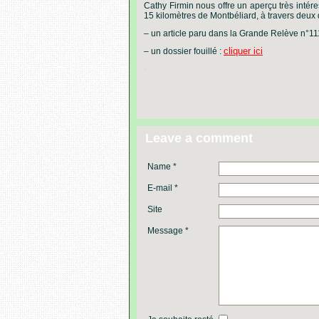
Cathy Firmin nous offre un aperçu très intére
15 kilomètres de Montbéliard, à travers deux
– un article paru dans la Grande Relève n°1
cliquer ici
– un dossier fouillé :
.
Leave a comment
Name *
E-mail *
Site
Message *