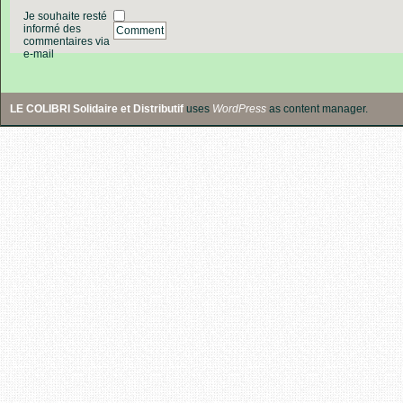
Je souhaite resté
informé des
Comment
commentaires via
e-mail
LE COLIBRI Solidaire et Distributif
uses
WordPress
as content manager.