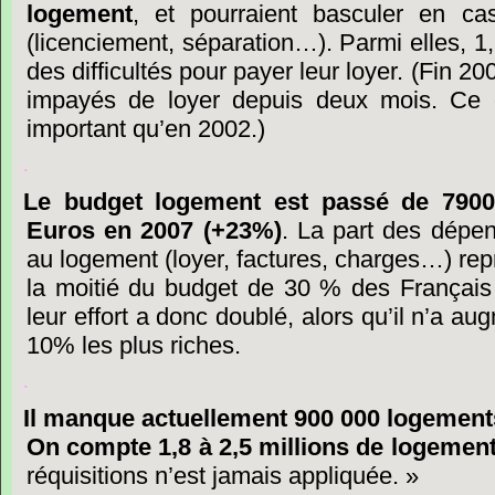
logement
,
et
pourraient
basculer
en
ca
(licenciement,
séparation…).
Parmi
elles,
1
des
difficultés
pour
payer
leur
loyer.
(Fin
200
impayés
de
loyer
depuis
deux
mois.
Ce
important
qu’en
2002.)
.
Le
budget
logement
est
passé
de
7900
Euros
en
2007
(+23%)
.
La
part
des
dépe
au
logement
(loyer,
factures,
charges…)
rep
la
moitié
du
budget
de
30
%
des
Français
leur
effort
a
donc
doublé,
alors
qu’il
n’a
aug
10%
les
plus
riches.
.
Il
manque
actuellement
900
000
logement
On
compte
1,8
à
2,5
millions
de
logemen
réquisitions
n’est
jamais
appliquée. »