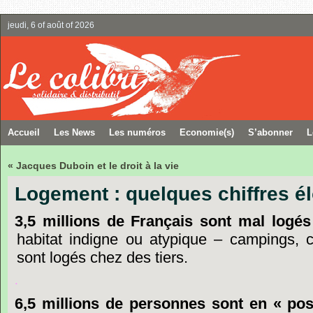
jeudi, 6 of août of 2026
Accueil
Les News
Les numéros
Economie(s)
S’abonner
L
« Jacques Duboin et le droit à la vie
Logement : quelques chiffres é
3,5
millions
de
Français
sont
mal
logés
habitat
indigne
ou
atypique
–
campings,
sont
logés
chez
des
tiers.
.
6,5
millions
de
personnes
sont
en
« pos