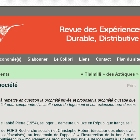
conomie(s)
S’abonner
Le Colibri
Liens
Contact
Plan du site
uents
« Tlalmilli » des Aztèques »
société
Print
’à
remettre
en
question
la
propriété
privée
et
proposer
la
propriété
d’usage
que
tiel
pour
comprendre
l
’
actuelle
crise
du
logement
et
son
extension
aux
classes
e l’abbé Pierre (1954), se loger
… demeure un luxe en République française !
ur de FORS-Recherche sociale) et Christophe Robert (directeur des études à la
s défavorisés), au lendemain de l’appel à « l’insurrection de la bonté » du
pulsèrent un « mouvement de production industrielle de logements à la hauteur