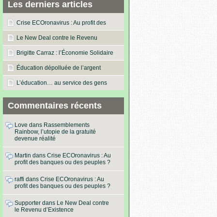
Les derniers articles
Crise ECOronavirus : Au profit des
banques ou des peuples ?
Le New Deal contre le Revenu
d’Existence
Brigitte Carraz : l’Économie Solidaire
dans les actes !
Éducation dépolluée de l’argent
L’éducation… au service des gens
Commentaires récents
Love
dans
Rassemblements
Rainbow, l’utopie de la gratuité
devenue réalité
Martin
dans
Crise ECOronavirus : Au
profit des banques ou des peuples ?
raffi
dans
Crise ECOronavirus : Au
profit des banques ou des peuples ?
Supporter
dans
Le New Deal contre
le Revenu d’Existence