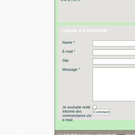
.
Leave a comment
Name *
E-mail *
Site
Message *
Je souhaite resté
informé des
Comment
commentaires via
e-mail