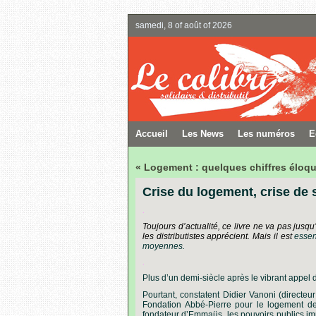
samedi, 8 of août of 2026
Accueil
Les News
Les numéros
E
« Logement : quelques chiffres éloq
Crise du logement, crise de 
.
Toujours
d’actualité,
ce
livre
ne
va
pas
jusqu
les
distributistes
apprécient.
Mais
il
est
essen
moyennes.
.
Plus d’un demi-siècle après le vibrant appel d
Pourtant, constatent Didier Vanoni (directe
Fondation Abbé-Pierre pour le logement de
fondateur d’Emmaüs, les pouvoirs publics im