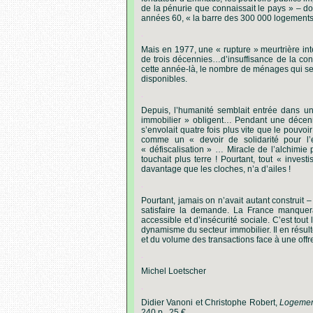
de la pénurie que connaissait le pays » – do
années 60, « la barre des 300 000 logements 
.
Mais en 1977, une « rupture » meurtrière int
de trois décennies…d’insuffisance de la con
cette année-là, le nombre de ménages qui se
disponibles.
.
Depuis, l’humanité semblait entrée dans un
immobilier » obligent… Pendant une décenn
s’envolait quatre fois plus vite que le pouvo
comme un « devoir de solidarité pour l’e
« défiscalisation » … Miracle de l’alchimie p
touchait plus terre ! Pourtant, tout « invest
davantage que les cloches, n’a d’ailes !
.
Pourtant, jamais on n’avait autant construit
satisfaire la demande. La France manquera
accessible et d’insécurité sociale. C’est tou
dynamisme du secteur immobilier. Il en résul
et du volume des transactions face à une off
.
Michel Loetscher
.
Didier Vanoni et Christophe Robert,
Logement
240 p., 25 €