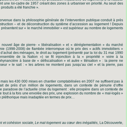
nt une loi-cadre de 1957 créant des zones à urbaniser en priorité. Au seuil des
produits a été franchie ».
ervenue dans la philosophie générale de l’intervention publique conduit à près
struction – et de déconstruction du système d’accession au logement ! Depuis
 présentent sur « le marché immobilier » est supérieur au nombre de logements
 nouvel âge de pierre- « libéralisation » et « déréglementation » du marché
ie (1998-2008) de flambée interrompue où le prix des « actifs immobiliers »
ir d’achat des ménages, le droit au logement (présenté par la loi du 31 mai 1990
nsemble de la Nation ») se fit injonction à la « propriété » voire à la
hynancière à base de « défiscalisation » et autre « titrisation » : la pierre ne
isseur » le sait : « les arbres ne montent pas jusqu’au ciel » et la pierre, pas
 – mais les 430 000 mises en chantier comptabilisées en 2007 ne suffisent pas à
it de près d’un million de logements, dans un contexte de pénurie d’offre
t le paradoxe de l’actuelle crise du logement : elle prospère dans un contexte de
te tout à la fois une envolée des prix, une explosion du nombre de « mal-logés »
re pléthorique mais inadaptée en termes de prix…
 et cohésion sociale, Le mal-logement au cœur des inégalités
, La Découverte,