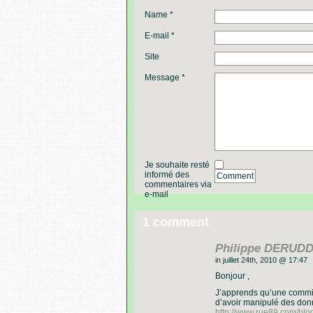
Name *
E-mail *
Site
Message *
Je souhaite resté
informé des
Comment
commentaires via
e-mail
1 comment
Philippe DERUD
in juillet 24th, 2010 @ 17:47
Bonjour ,
J’apprends qu’une commiss
d’avoir manipulé des don
http://www.rue89.com/blo