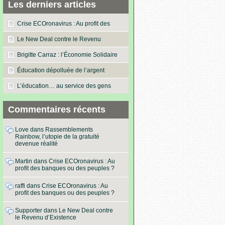
Les derniers articles
Crise ECOronavirus : Au profit des
banques ou des peuples ?
Le New Deal contre le Revenu
d’Existence
Brigitte Carraz : l’Économie Solidaire
dans les actes !
Éducation dépolluée de l’argent
L’éducation… au service des gens
Commentaires récents
Love
dans
Rassemblements
Rainbow, l’utopie de la gratuité
devenue réalité
Martin
dans
Crise ECOronavirus : Au
profit des banques ou des peuples ?
raffi
dans
Crise ECOronavirus : Au
profit des banques ou des peuples ?
Supporter
dans
Le New Deal contre
le Revenu d’Existence