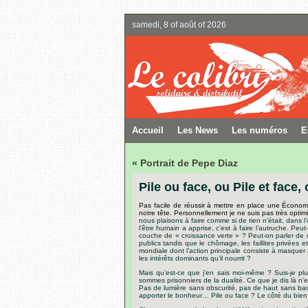
samedi, 8 of août of 2026
Accueil
Les News
Les numéros
E
« Portrait de Pepe Diaz
Pile ou face, ou Pile et face
Pas facile de réussir à mettre en place une Économ
notre tête. Personnellement je ne suis pas très optim
nous plaisons à faire comme si de rien n’était, dans 
l’être humain a apprise,
c’est à faire l’autruche. Peu
couche de « croissance verte » ? Peut-on parler de 
publics tandis que le chômage, les faillites privées 
mondiale dont l’action principale consiste à masquer
les intérêts dominants qu’il nourrit ?
Mais qu’est-ce que j’en sais moi-même ? Suis-je pl
sommes prisonniers de la dualité. Ce que je dis là n’e
Pas de lumière sans obscurité, pas de haut sans bas
apporter le bonheur… Pile ou face ? Le côté du bien s