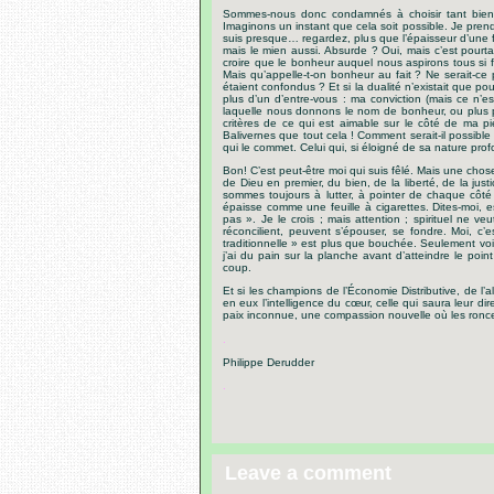
Sommes-nous donc condamnés à choisir tant bien q
Imaginons un instant que cela soit possible. Je prend
suis presque… regardez, plus que l’épaisseur d’une f
mais le mien aussi. Absurde ? Oui, mais c’est pour
croire que le bonheur auquel nous aspirons tous si f
Mais qu’appelle-t-on bonheur au fait ? Ne serait-ce pas
étaient confondus ? Et si la dualité n’existait que pour
plus d’un d’entre-vous : ma conviction (mais ce n’e
laquelle nous donnons le nom de bonheur, ou plus p
critères de ce qui est aimable sur le côté de ma piè
Balivernes que tout cela ! Comment serait-il possible 
qui le commet. Celui qui, si éloigné de sa nature prof
Bon! C’est peut-être moi qui suis fêlé. Mais une chos
de Dieu en premier, du bien, de la liberté, de la ju
sommes toujours à lutter, à pointer de chaque côté 
épaisse comme une feuille à cigarettes. Dites-moi, est
pas ». Je le crois ; mais attention ; spirituel ne ve
réconcilient, peuvent s’épouser, se fondre. Moi, c’e
traditionnelle » est plus que bouchée. Seulement voil
j’ai du pain sur la planche avant d’atteindre le po
coup.
Et si les champions de l’Économie Distributive, de l’
en eux l’intelligence du cœur, celle qui saura leur dir
paix inconnue, une compassion nouvelle où les ronces
.
Philippe Derudder
.
Leave a comment