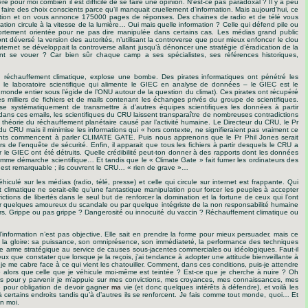
e pour moi combien il est difficile de se faire une opinion. N’est-ce pas paradoxal ? Il y a peu
aire des choix conscients parce qu’il manquait cruellement d’information. Mais aujourd’hui, ce
uestion et on vous annonce 175000 pages de réponses. Des chaines de radio et de télé vous
ation circule à la vitesse de la lumière… Oui mais quelle information ? Celle qui défend pile ou
 fortement orientée pour ne pas dire manipulée dans certains cas. Les médias grand public
 déversé la version des autorités, n’utilisant la controverse que pour mieux enfoncer le clou
nternet se développait la controverse allant jusqu’à dénoncer une stratégie d’éradication de la
saint se vouer ? Car bien sûr chaque camp a ses spécialistes, ses références historiques,
 réchauffement climatique, explose une bombe. Des pirates informatiques ont pénétré les
 le laboratoire scientifique qui alimente le GIEC en analyse de données – le GIEC est le
monde entier sous l’égide de l’ONU autour de la question du climat). Ces pirates ont récupéré
s milliers de fichiers et de mails contenant les échanges privés du groupe de scientifiques.
use systématiquement de transmettre à d’autres équipes scientifiques les données à partir
 dans ces emails, les scientifiques du CRU laissent transparaître de nombreuses contradictions
 théorie du réchauffement planétaire causé par l’activité humaine. Le Directeur du CRU, le Pr
 du CRU mais il minimise les informations qui « hors contexte, ne signifieraient pas vraiment ce
inents commencent à parler CLIMATE GATE. Puis nous apprenons que le Pr Phil Jones serait
 de l’enquête de sécurité. Enfin, il apparait que tous les fichiers à partir desquels le CRU a
 le GIEC ont été détruits. Quelle crédibilité peut-ton donner à des rapports dont les données
omme démarche scientifique… Et tandis que le « Climate Gate » fait fumer les ordinateurs des
es est remarquable ; ils couvrent le CRU… « rien de grave »…
iculé sur les médias (radio, télé, presse) et celle qui circule sur internet est frappante. Qui
t climatique ne serait-elle qu’une fantastique manipulation pour forcer les peuples à accepter
ictions de libertés dans le seul but de renforcer la domination et la fortune de ceux qui l’ont
par quelques amoureux du scandale ou par quelque intégriste de la non responsabilité humaine
, Grippe ou pas grippe ? Dangerosité ou innocuité du vaccin ? Réchauffement climatique ou
l’information n’est pas objective. Elle sait en prendre la forme pour mieux persuader, mais ce
de la gloire: sa puissance, son omniprésence, son immédiateté, la performance des techniques
e arme stratégique au service de causes sous-jacentes commerciales ou idéologiques. Faut-il
eux que constater que lorsque je la reçois, j’ai tendance à adopter une attitude bienveillante à
 je me cabre face à ce qui vient les chatouiller. Comment, dans ces conditions, puis-je attendre
re alors que celle que je véhicule moi-même est teintée ? Est-ce que je cherche à nuire ? Oh
is pour y parvenir je m’appuie sur mes convictions, mes croyances, mes connaissances, mes
 pour obligation de devoir gagne
r ma
vie (et donc quelques intérêts à défendre), et voilà les
à certains endroits tandis qu’à d’autres ils se renforcent. Je fais comme tout monde, quoi… Et
n moi.