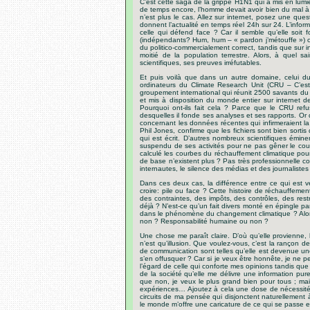
C’est cette saga de la grippe H1N1 qui a mis en lumièr
de temps encore, l’homme devait avoir bien du mal à f
n’est plus le cas. Allez sur internet, posez une q
donnent l’actualité en temps réel 24h sur 24. L’inform
celle qui défend face ? Car il semble qu’elle soit
(indépendants? Hum, hum – « pardon j’métouffe ») ont
du politico-commercialement correct, tandis que sur i
moitié de la population terrestre. Alors, à quel 
scientifiques, ses preuves irréfutables.
Et puis voilà que dans un autre domaine, celui du
ordinateurs du Climate Research Unit (CRU – C’est
groupement international qui réunit 2500 savants du 
et mis à disposition du monde entier sur internet de
Pourquoi ont-ils fait cela ? Parce que le CRU ref
desquelles il fonde ses analyses et ses rapports. Or
concernant les données récentes qui infirmeraient la
Phil Jones, confirme que les fichiers sont bien sortis
qui est écrit. D’autres nombreux scientifiques ém
suspendu de ses activités pour ne pas gêner le cours
calculé les courbes du réchauffement climatique pour
de base n’existent plus ? Pas très professionnelle c
internautes, le silence des médias et des journalist
Dans ces deux cas, la différence entre ce qui est véh
croire: pile ou face ? Cette histoire de réchauffemen
des contraintes, des impôts, des contrôles, des restr
déjà ? N’est-ce qu’un fait divers monté en épingle 
dans le phénomène du changement climatique ? Alors
non ? Responsabilité humaine ou non ?
Une chose me paraît claire. D’où qu’elle provienne, 
n’est qu’illusion. Que voulez-vous, c’est la rançon 
de communication sont telles qu’elle est devenue un
s’en offusquer ? Car si je veux être honnête, je ne p
l’égard de celle qui conforte mes opinions tandis que
de la société qu’elle me délivre une information pu
que non, je veux le plus grand bien pour tous ; ma
expériences… Ajoutez à cela une dose de nécessité
circuits de ma pensée qui disjonctent naturellement 
le monde m’offre une caricature de ce qui se passe e