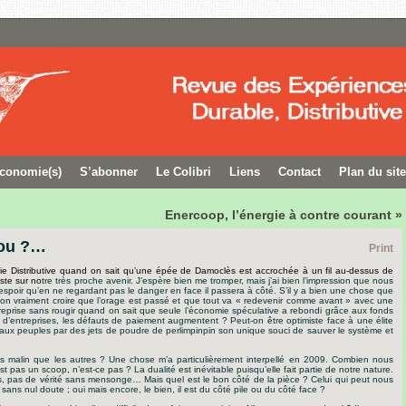
conomie(s)
S’abonner
Le Colibri
Liens
Contact
Plan du site
Enercoop, l’énergie à contre courant »
, ou ?…
Print
ie Distributive quand on sait qu’une épée de Damoclès est accrochée à un fil au-dessus de
iste sur no
tre très proche avenir. J’espère bien me tromper, mais j’ai bien l’impression que nous
l’espoir qu’en ne regardant pas le danger en face il passera à côté. S’il y a bien une chose que
t-on vraiment croire que l’orage est passé et que tout va « redevenir comme avant » avec une
reprise sans rougir quand on sait que seule l’économie spéculative a rebondi grâce aux fonds
et d’entreprises, les défauts de paiement augmentent ? Peut-on être optimiste face à une élite
 aux peuples par des jets de poudre de perlimpinpin son unique souci de sauver le système et
us malin que les autres ? Une chose m’a particulièrement interpellé en 2009. Combien nous
st pas un scoop, n’est-ce pas ? La dualité est inévitable puisqu’elle fait partie de notre nature.
, pas de vérité sans mensonge… Mais quel est le bon côté de la pièce ? Celui qui peut nous
ans nul doute ; oui mais encore, le bien, il est du côté pile ou du côté face ?