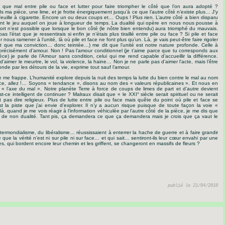
ue mal entre pile ou face et lutter pour faire triompher le côté que l’on aura adopté ?
s ma pièce, une lime, et je frotte énergiquement jusqu’à ce que l’autre côté n’existe plus… J’y
euille à cigarette. Encore un ou deux coups et… Oups ! Plus rien. L’autre côté a bien disparu
tant le jeu auquel on joue à longueur de temps. La dualité qui opère en nous nous pousse à
ort n’est possible que lorsque le bon côté (le nôtre bien entendu) aura triomphé du mauvais.
 l’état que je ressentirais si enfin je n’étais plus tiraillé entre pile ou face ? Si pile et face
 nous ramener à l’unité, là où pile et face ne font plus qu’un. Là, je vais peut-être faire rigoler
st que ma conviction… donc teintée…) me dit que l’unité est notre nature profonde. Celle à
récisément d’amour. Non ! Pas l’amour conditionnel (je t’aime parce que tu corresponds aux
ce) je parle de l’Amour sans condition, celui qui me rend capable d’accueillir la différence.
d’aimer le meurtre, le vol, la violence, la haine… Non je ne parle pas d’aimer l’acte, mais l’être
onde par les détours de la vie, exprime tout sauf l’amour.
e me frappe. L’humanité explore depuis la nuit des temps la lutte du bien contre le mal au nom
stice, allez !… Soyons « tendance », disons au nom des « valeurs républicaines ». Et nous en
« l’axe du mal ». Notre planète Terre à force de coups de limes de part et d’autre devient
-ce intelligent de continuer ? Malraux disait que « le XXI° siècle serait spirituel ou ne serait
ut pas dire religieux. Plus de lutte entre pile ou face mais quête du point où pile et face se
st la piste que j’ai envie d’explorer. Il n’y a aucun risque puisque de toute façon la voie «
à, quand je me vois réagir à l’information véhiculée par l’autre côté de la pièce, je me dis que
int de non dualité. Tant pis, ça demandera ce que ça demandera mais je crois que ça vaut le
altermondialisme, du libéralisme… réussissaient à enterrer la hache de guerre et à faire grandir
e que la vérité n’est ni sur pile ni sur face… et qui sait… sentiront-ils leur cœur envahi par une
, qui bordent encore leur chemin et les griffent, se changeront en massifs de fleurs ?
publié le 21/04/2010