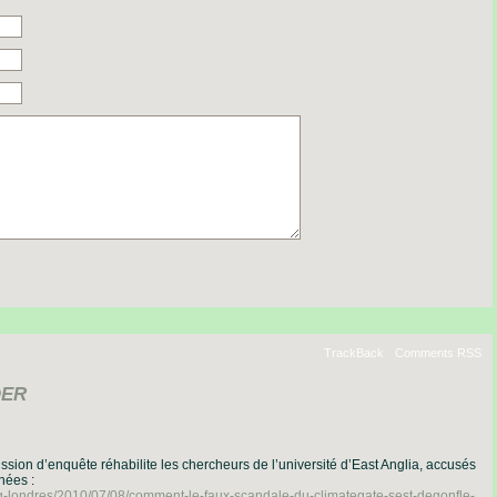
TrackBack
Comments RSS
DER
ion d’enquête réhabilite les chercheurs de l’université d’East Anglia, accusés
nées :
g-londres/2010/07/08/comment-le-faux-scandale-du-climategate-sest-degonfle-