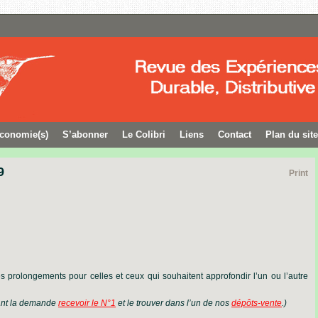
conomie(s)
S’abonner
Le Colibri
Liens
Contact
Plan du site
9
Print
s prolongements pour celles et ceux qui souhaitent approfondir l’un ou l’autre
lant la demande
recevoir le N°1
et le trouver dans l’un de nos
dépôts-vente
.)