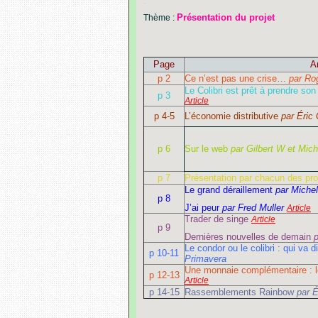
.
Présentation du projet
Thème :
Page
Ar
p 2
Ce n’est pas une crise…
par Ro
Le Colibri est prêt à prendre so
p 3
Article
p 4-5
L’économie distributive
par Éric
p 6
Sur le web
par Gilbert W et Mic
p 7
Présentation par chacun des pro
Le grand déraillement
par Miche
p 8
J’ai peur
par Fred Muller
Article
Trader de singe
Article
p 9
Dernières nouvelles de demain
p
Le condor ou le colibri : qui va d
p 10-11
Primavera
Une monnaie complémentaire :
p 12-13
Article
p 14-15
Rassemblements Rainbow
par É