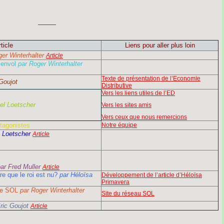
———
ticle
Liens pour aller plus loin
ger Winterhalter
Article
n envol
par Roger Winterhalter
Texte de présentation de l’Economie
 Goujot
Distributive
Vers les liens utiles de l’ED
hel Loetscher
Vers les sites amis
Vers ceux que nous remercions
tagonistes
Notre équipe
l Loetscher
Article
ar Fred Muller
Article
ire que le roi est nu?
par Héloïsa
Développement de l’article d’Héloïsa
Primavera
 le SOL
par Roger Winterhalter
Site du réseau SOL
ric Goujot
Article