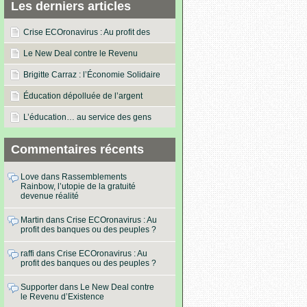
Les derniers articles
Crise ECOronavirus : Au profit des
banques ou des peuples ?
Le New Deal contre le Revenu
d’Existence
Brigitte Carraz : l’Économie Solidaire
dans les actes !
Éducation dépolluée de l’argent
L’éducation… au service des gens
Commentaires récents
Love
dans
Rassemblements
Rainbow, l’utopie de la gratuité
devenue réalité
Martin
dans
Crise ECOronavirus : Au
profit des banques ou des peuples ?
raffi
dans
Crise ECOronavirus : Au
profit des banques ou des peuples ?
Supporter
dans
Le New Deal contre
le Revenu d’Existence